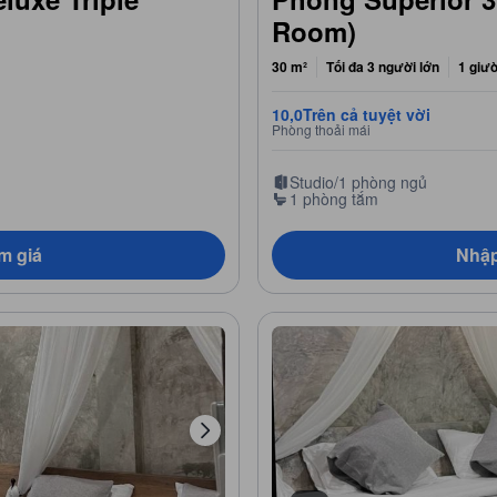
Room)
30 m²
Tối đa 3 người lớn
1 giư
10,0
Trên cả tuyệt vời
Phòng thoải mái
Studio/1 phòng ngủ
1 phòng tắm
m giá
Nhập