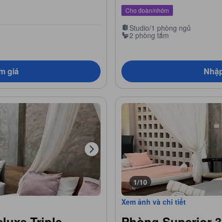
Cho đoàn/nhóm
Studio/1 phòng ngủ
2 phòng tắm
m giá
Nhập
1/10
Xem ảnh và chi tiết
luxe Triple
Phòng Superior 3