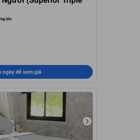
ờng lớn
 ngày để xem giá