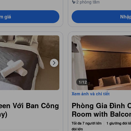
2 phòng tắm
m giá
Nhập
1/12
Xem ảnh và chi tiết
en Với Ban Công
Phòng Gia Đình 
y)
Room with Balco
Tối đa 7 người lớn
1 giường đôi l
đôi lớn