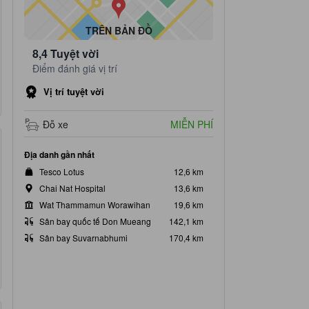
TRÊN BẢN ĐỒ
8,4
Tuyệt vời
Điểm đánh giá vị trí
Vị trí tuyệt vời
Đỗ xe
MIỄN PHÍ
Địa danh gần nhất
Tesco Lotus
12,6 km
Chai Nat Hospital
13,6 km
Wat Thammamun Worawihan
19,6 km
Sân bay quốc tế Don Mueang
142,1 km
Sân bay Suvarnabhumi
170,4 km