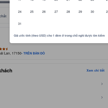
24
25
26
27
28
29
30
2
chất
Đánh giá
Vị trí
Chính sách
31
 nghi nội thất, bài đánh giá từ khách, diện tích phòng và các yếu tố k
Giá ước tính (theo USD) cho 1 đêm ở trong chỗ nghỉ được tìm kiếm
ái Lan, 17150
- TRÊN BẢN ĐỒ
 khách
Xem chi tiết