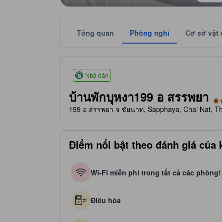
Tổng quan
Phòng nghỉ
Cơ sở vật 
Tiêu chuẩn xếp hạng sao được xác định dựa trên tiện
tooltip
3.5 sao trên 5
Nhà dân
บ้านพักบุหงา199 อ สรรพยา
199 อ สรรพยา จ ชัยนาท, Sapphaya, Chai Nat, Th
Điểm nổi bật theo đánh giá của
Wi-Fi miễn phí trong tất cả các phòng!
Điều hòa