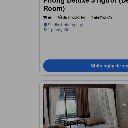
Room)
30 m²
Tối đa 3 người lớn
1 giường lớn
Studio/1 phòng ngủ
1 phòng tắm
Nhập ngày để xe