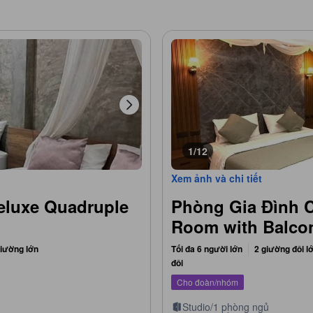
1/12
Xem ảnh và chi tiết
eluxe Quadruple
Phòng Gia Đình 
Room with Balco
giường lớn
Tối đa 6 người lớn
2 giường đôi l
đôi
Cho đoàn/nhóm
Studio/1 phòng ngủ