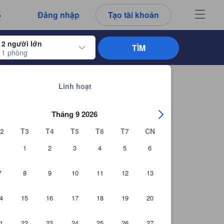
ét này là trung thực và đáng tin cậy.
Đăng nhập
Tạo tài khoản
2 người lớn
TÌM
1 phòng
dụng các phím mũi tên để di chuyển đến ngày nhận phòng và ngày trả phòng. 
Xem tất cả 45 khách sạn tại Chai Nat.
พยา
Linh hoạt
Tháng 9 2026
2
T3
T4
T5
T6
T7
CN
1
2
3
4
5
6
7
8
9
10
11
12
13
4
15
16
17
18
19
20
1
22
23
24
25
26
27