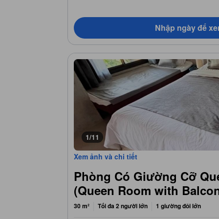
Nhập ngày để xe
1/11
Xem ảnh và chi tiết
Phòng Có Giường Cỡ Que
(Queen Room with Balcon
30 m²
Tối đa 2 người lớn
1 giường đôi lớn