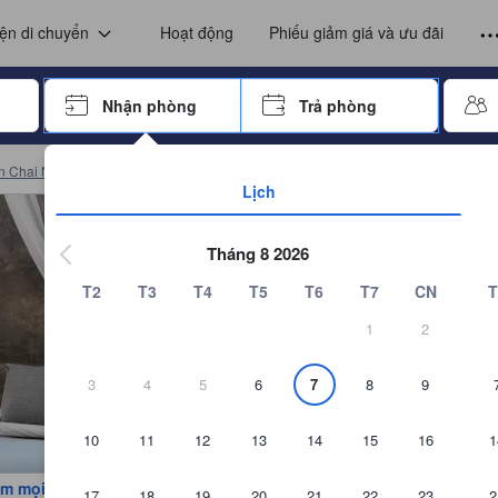
u trú tại nơi ở trước khi gửi nhận xét. Vì vậy những đánh giá và nhận x
with Private Bathroom)
ện di chuyển
Hoạt động
Phiếu giảm giá và ưu đãi
iếm. Dùng phím mũi tên hoặc phím tab để điều hướng, nhấn Enter để chọn.
Nhận phòng
Trả phòng
Hãy nhấp phím enter để bắt đầu di chuyển trong trình chọn ngày. Sử 
n Chai Nat
(
45
)
Chai Nat Khách sạn
(
4
)
Đặt phòng บ้านพักบุหงา199 อ สรร
Lịch
Tháng 8 2026
T2
T3
T4
T5
T6
T7
CN
T
1
2
3
4
5
6
7
8
9
10
11
12
13
14
15
16
1
m mọi bức ảnh
17
18
19
20
21
22
23
2