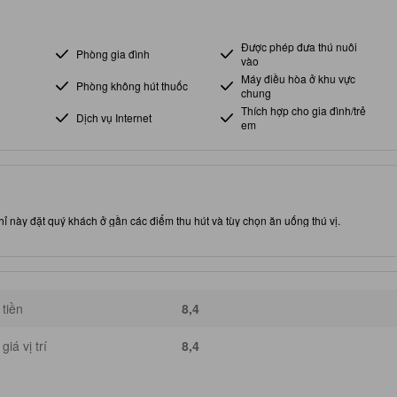
Được phép đưa thú nuôi
Phòng gia đình
vào
Máy điều hòa ở khu vực
Phòng không hút thuốc
chung
Thích hợp cho gia đình/trẻ
Dịch vụ Internet
em
hỉ này đặt quý khách ở gần các điểm thu hút và tùy chọn ăn uống thú vị.
tiền
8,4
giá vị trí
8,4