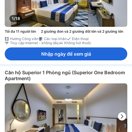
1/18
Tối đa 11 người lớn
2 giường đơn và 2 giường đôi lớn và 2 giường lớn
Hướng Công viên
Các loại khăn
Điện thoại
Truy cập Internet - không dây
Không hút thuốc
Nhập ngày để xem giá
Căn hộ Superior 1 Phòng ngủ (Superior One Bedroom
Apartment)