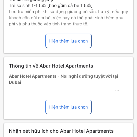
Trẻ sơ sinh 1-1 tuổi [bao gồm cả bé 1 tuổi]
Lưu trú miễn phí khi sử dụng giường có sẵn. Lưu ý, nếu quý
khách cần cũi em bé, việc này có thể phát sinh thêm phụ
phí và phụ thuộc vào tình trạng thực tế.
Trẻ em 2-10 tuổi [bao gồm cả bé 10 tuổi]
Ở miễn phí nếu sử dụng giường có sẵn.
Hiện thêm lựa chọn
Những khách từ 11 tuổi trở lên tính là người lớn
Giường phụ tùy thuộc vào loại phòng bạn chọn, xin vui lòng
kiểm tra thông tin phòng để biết thêm chi tiết.
Khi đặt trên 5 phòng, chính sách và điều khoản bổ sung có
Thông tin về Abar Hotel Apartments
thể được áp dụng.
Số tuổi tối thiểu của khách là: 1 tuổi.
Abar Hotel Apartments - Nơi nghỉ dưỡng tuyệt vời tại
Dubai
Abar Hotel Apartments là một khách sạn 4.5 sao nằm ở
Dubai, Các Tiểu Vương Quốc Ả Rập Thống nhất. Với năm
Hiện thêm lựa chọn
xây dựng và nâng cấp mới nhất vào năm 2021, khách sạn
này mang đến cho du khách một trải nghiệm nghỉ dưỡng
đẳng cấp. Vị trí thuận lợi của nó chỉ cách trung tâm thành
Nhận xét hữu ích cho Abar Hotel Apartments
phố 30 KM và cách sân bay 40 phút đi xe. Với tổng số 103