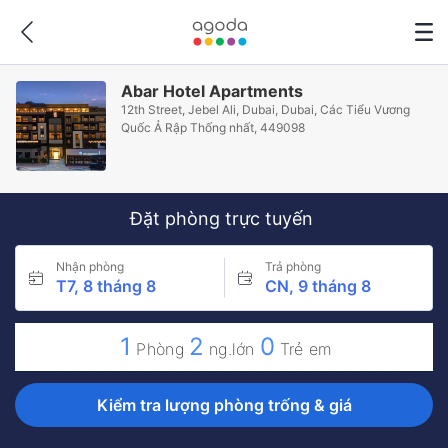
Abar Hotel Apartments
12th Street, Jebel Ali, Dubai, Dubai, Các Tiểu Vương
Quốc Ả Rập Thống nhất, 449098
Đặt phòng trực tuyến
Nhận phòng
Trả phòng
T7, 8 tháng 8
CN, 9 tháng 8
1
2
0
Phòng
ng.lớn
Trẻ em
Kiểm tra lượng phòng trống & giá