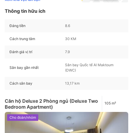
Thông tin hữu ích
Đáng tiền
8.6
Cách trung tâm
30 KM
Đánh giá vị trí
7.9
Sân bay Quốc tế Al Maktoum
Sân bay gần nhất
(DWC)
Cách sân bay
13,17 km
Căn hộ Deluxe 2 Phòng ngủ (Deluxe Two
105 m²
Bedroom Apartment)
Cho đoàn/nhóm