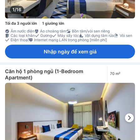
1/16
Tối đa 3 người lớn
1 giường lớn
Ấm nước điện
Áo choàng tắm
Bồn tắm/vòi sen riêng
Các loại khăn
Gương
Máy sấy tóc
Vật dụng tắm rửa
Vòi sen
Điện thoại
Internet mạng LAN trong phòng [miễn phí]
Nhập ngày để xem giá
Căn hộ 1 phòng ngủ (1-Bedroom
70 m²
Apartment)