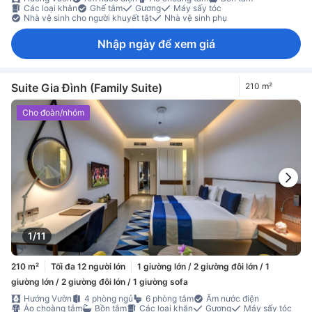
Các loại khăn
Ghế tắm
Gương
Máy sấy tóc
Nhà vệ sinh cho người khuyết tật
Nhà vệ sinh phụ
Nhập ngày để xem giá
Suite Gia Đình (Family Suite)
210 m²
Cho đoàn/nhóm
1/11
210 m²
Tối đa 12 người lớn
1 giường lớn / 2 giường đôi lớn / 1
giường lớn / 2 giường đôi lớn / 1 giường sofa
Hướng Vườn
4 phòng ngủ
6 phòng tắm
Ấm nước điện
Áo choàng tắm
Bồn tắm
Các loại khăn
Gương
Máy sấy tóc