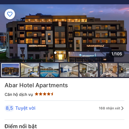
1/105
Đánh giá sao 4.5 sao
Abar Hotel Apartments
Căn hộ dịch vụ
8,5
Tuyệt vời
168 nhận xét
Điểm nổi bật