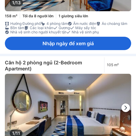
1/13
158 m²
Tối đa 8 người lớn
1 giường siêu lớn
Hướng Đường phố
4 phòng tắm
Ấm nước điện
Áo choàng tắm
Bồn tắm
Các loại khăn
Gương
Máy sấy tóc
Nhà vệ sinh cho người khuyết tật
Nhà vệ sinh phụ
Nhập ngày để xem giá
Căn hộ 2 phòng ngủ (2-Bedroom
105 m²
Apartment)
1/11