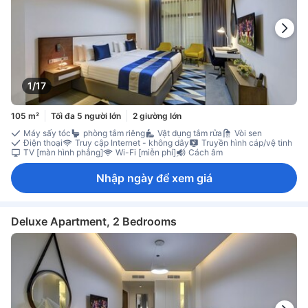
1/17
105 m²
Tối đa 5 người lớn
2 giường lớn
Máy sấy tóc
phòng tắm riêng
Vật dụng tắm rửa
Vòi sen
Điện thoại
Truy cập Internet - không dây
Truyền hình cáp/vệ tinh
TV [màn hình phẳng]
Wi-Fi [miễn phí]
Cách âm
Nhập ngày để xem giá
Deluxe Apartment, 2 Bedrooms