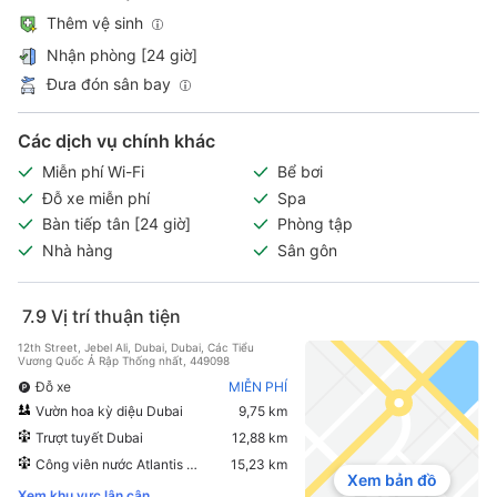
Thêm vệ sinh
Nhận phòng [24 giờ]
Đưa đón sân bay
Các dịch vụ chính khác
Miễn phí Wi-Fi
Bể bơi
Đỗ xe miễn phí
Spa
Bàn tiếp tân [24 giờ]
Phòng tập
Nhà hàng
Sân gôn
7.9
Vị trí thuận tiện
12th Street, Jebel Ali, Dubai, Dubai, Các Tiểu
Vương Quốc Ả Rập Thống nhất, 449098
Đỗ xe
MIỄN PHÍ
Vườn hoa kỳ diệu Dubai
9,75 km
Trượt tuyết Dubai
12,88 km
Công viên nước Atlantis Aquaventure
15,23 km
Xem bản đồ
Xem khu vực lân cận