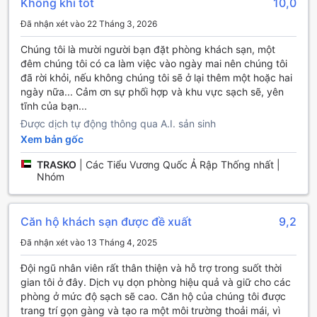
Không khí tốt
10,0
khách trong mọi vấn đề liên quan đến lưu trú. Wi-Fi miễn
Đã nhận xét vào 22 Tháng 3, 2026
phí tại các khu vực công cộng và trong tất cả các phòng
giúp du khách kết nối và làm việc dễ dàng. Khách sạn
Chúng tôi là mười người bạn đặt phòng khách sạn, một
cũng có khu vực cấm hút thuốc để đảm bảo không gian
đêm chúng tôi có ca làm việc vào ngày mai nên chúng tôi
trong lành cho tất cả khách hàng. Dịch vụ giặt khô, dịch vụ
đã rời khỏi, nếu không chúng tôi sẽ ở lại thêm một hoặc hai
nhận phòng/nhận phòng nhanh, giữ hành lý và dịch vụ dọn
ngày nữa... Cảm ơn sự phối hợp và khu vực sạch sẽ, yên
phòng hàng ngày đảm bảo sự thuận tiện và tiết kiệm thời
tĩnh của bạn...
gian cho du khách.
Được dịch tự động thông qua A.I. sản sinh
Xem bản gốc
Tiện ích vận chuyển tại Abar Hotel Apartments
TRASKO
|
Các Tiểu Vương Quốc Ả Rập Thống nhất |
Abar Hotel Apartments tọa lạc tại Dubai, Các Tiểu Vương
Nhóm
Quốc Ả Rập Thống nhất, và cung cấp nhiều tiện ích vận
chuyển đáng chú ý. Khách sạn này cung cấp dịch vụ đưa
đón sân bay, giúp du khách tiết kiệm thời gian và công sức
Căn hộ khách sạn được đề xuất
9,2
trong việc di chuyển. Ngoài ra, Abar Hotel Apartments
cũng tổ chức các tour du lịch để du khách có thể khám
Đã nhận xét vào 13 Tháng 4, 2025
phá thành phố một cách thuận tiện và thú vị.
Khách sạn cũng có dịch vụ đậu xe valet và bãi đậu xe,
Đội ngũ nhân viên rất thân thiện và hỗ trợ trong suốt thời
giúp du khách không phải lo lắng về việc tìm chỗ đậu xe.
gian tôi ở đây. Dịch vụ dọn phòng hiệu quả và giữ cho các
Nếu du khách muốn tự lái, Abar Hotel Apartments cung
phòng ở mức độ sạch sẽ cao. Căn hộ của chúng tôi được
cấp dịch vụ thuê xe, giúp du khách dễ dàng di chuyển
trang trí gọn gàng và tạo ra một môi trường thoải mái, vì