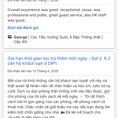
Đã nhận xét vào 28 Tháng 7, 2026
nghi như phòng xông hơi, phòng xông hơi, spa và khu
vườn, giúp du khách thư giãn và thả lỏng cơ thể sau một
Overall experience was good: receptionist Jessa: was
ngày dài khám phá thành phố. Bạn cũng có thể tận hưởng
professional and polite, great guest service, also HK staff
những giây phút thú vị với dịch vụ karaoke tại Abar Hotel
was good..
Apartments, nơi bạn có thể hát cùng bạn bè và gia đình.
Dịch bài đánh giá
Các Tiện Nghi Thể Thao Tại Abar Hotel Apartments
George
|
Các Tiểu Vương Quốc Ả Rập Thống nhất |
Cặp đôi
Tận hưởng những trải nghiệm thể thao tuyệt vời tại Abar
Hotel Apartments. Khách sạn này cung cấp một trung tâm
thể dục hiện đại, nơi bạn có thể rèn luyện cơ thể và duy trì
Gia hạn thời gian lưu trú thêm một ngày - Gợi ý
9,2
sức khỏe. Với các máy tập thể dục tiên tiến và không gian
căn hộ khách sạn ở DIP1.
rộng rãi, bạn sẽ có mọi điều kiện để thực hiện các bài tập
Đã nhận xét vào 13 Tháng 4, 2025
yêu thích của mình.
Ngoài ra, Abar Hotel Apartments còn có một sân chơi
Mới vừa rời khỏi những căn hộ khách sạn tuyệt vời này và
bowling tuyệt vời. Hãy thử thách bạn bè và gia đình của
thật wow! 🤩 Nhân viên rất thân thiện và hữu ích, luôn nở nụ
mình trong những trận đấu căng thẳng và vui nhộn. Với các
cười. Dịch vụ dọn phòng thật không chê vào đâu được, giữ
làn đường bowling chất lượng và không gian thoáng đãng,
cho phòng của tôi luôn sạch sẽ mỗi ngày. ✨ Tôi rất thích
bạn sẽ có một trải nghiệm thú vị và đáng nhớ.
cách bài trí gọn gàng của các phòng, rất phong cách và
Nếu bạn muốn thỏa sức vui chơi và tận hưởng những giây
thoải mái. Chắc chắn sẽ giới thiệu nơi này nếu bạn đang tìm
phút thư giãn ngoài trời, hãy đến khu vui chơi nước tại Abar
kiếm một chốn giống như nhà. 🏡 Đã lên kế hoạch cho
Hotel Apartments. Với các trò chơi nước thú vị và hồ bơi
chuyến đi tiếp theo của tôi!