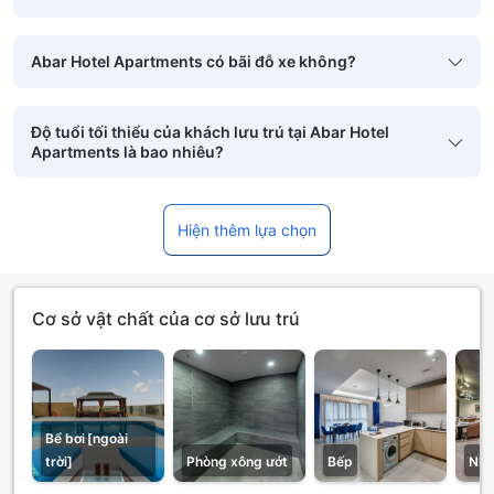
Abar Hotel Apartments có bãi đỗ xe không?
Độ tuổi tối thiểu của khách lưu trú tại Abar Hotel
Apartments là bao nhiêu?
Hiện thêm lựa chọn
Cơ sở vật chất của cơ sở lưu trú
Bể bơi [ngoài
trời]
Phòng xông ướt
Bếp
Nhà