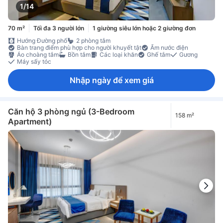
1/14
70 m²
Tối đa 3 người lớn
1 giường siêu lớn hoặc 2 giường đơn
Hướng Đường phố
2 phòng tắm
Bàn trang điểm phù hợp cho người khuyết tật
Ấm nước điện
Áo choàng tắm
Bồn tắm
Các loại khăn
Ghế tắm
Gương
Máy sấy tóc
Nhập ngày để xem giá
Căn hộ 3 phòng ngủ (3-Bedroom
158 m²
Apartment)