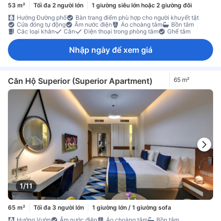
53 m²
Tối đa 2 người lớn
1 giường siêu lớn hoặc 2 giường đôi
Hướng Đường phố
Bàn trang điểm phù hợp cho người khuyết tật
Cửa đóng tự động
Ấm nước điện
Áo choàng tắm
Bồn tắm
Các loại khăn
Cân
Điện thoại trong phòng tắm
Ghế tắm
Nhập ngày để xem giá
Căn Hộ Superior (Superior Apartment)
65 m²
1/11
65 m²
Tối đa 3 người lớn
1 giường lớn / 1 giường sofa
Hướng Vườn
Ấm nước điện
Áo choàng tắm
Bồn tắm