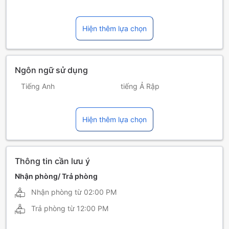
Hiện thêm lựa chọn
Ngôn ngữ sử dụng
Tiếng Anh
tiếng Ả Rập
tiếng Ấn Độ
tiếng Miến Điện
Hiện thêm lựa chọn
tiếng Nepal
tiếng Nga
Tiếng Nhật
tiếng Pháp
tiếng Philippin
tiếng Sinhala
Thông tin cần lưu ý
tiếng Tamil
Tiếng Trung (Quảng Đông)
Nhận phòng/ Trả phòng
Nhận phòng từ
02:00 PM
Trung Quốc [Quan Thoại]
Trả phòng từ
12:00 PM