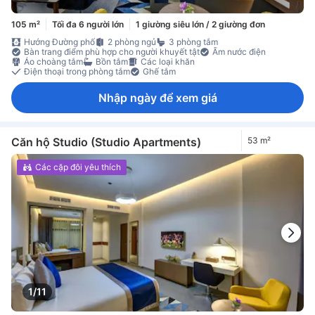
105 m²
Tối đa 6 người lớn
1 giường siêu lớn / 2 giường đơn
Hướng Đường phố
2 phòng ngủ
3 phòng tắm
Bàn trang điểm phù hợp cho người khuyết tật
Ấm nước điện
Áo choàng tắm
Bồn tắm
Các loại khăn
Điện thoại trong phòng tắm
Ghế tắm
Nhập ngày để xem giá
Căn hộ Studio (Studio Apartments)
53 m²
Các cặp đôi yêu thích
1/11