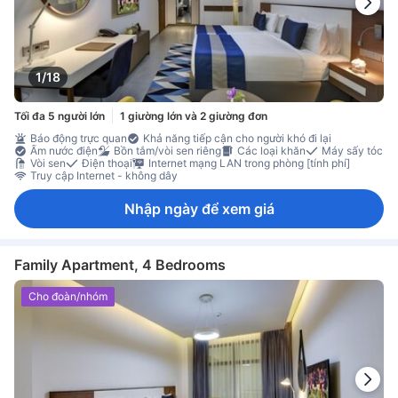
1/18
Tối đa 5 người lớn
1 giường lớn và 2 giường đơn
Báo động trực quan
Khả năng tiếp cận cho người khó đi lại
Ấm nước điện
Bồn tắm/vòi sen riêng
Các loại khăn
Máy sấy tóc
Vòi sen
Điện thoại
Internet mạng LAN trong phòng [tính phí]
Truy cập Internet - không dây
Nhập ngày để xem giá
Family Apartment, 4 Bedrooms
Cho đoàn/nhóm