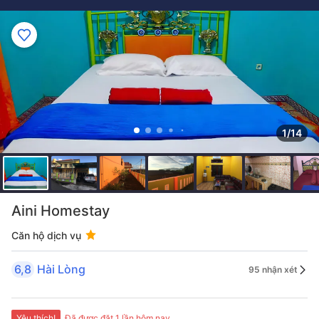
1/14
Aini Homestay
Căn hộ dịch vụ
6,8
Hài Lòng
95 nhận xét
Yêu thích!
Đã được đặt 1 lần hôm nay