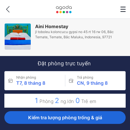
Aini Homestay
jl toboleu koloncucu gypsi no 45 rt 16 rw 06, Bắc
Ternate, Ternate, Bắc Maluku, Indonesia, 97721
Đặt phòng trực tuyến
Nhận phòng
Trả phòng
T7, 8 tháng 8
CN, 9 tháng 8
1
2
0
Phòng
ng.lớn
Trẻ em
Kiểm tra lượng phòng trống & giá