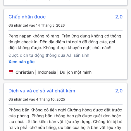
khu vực. Nếu bạn muốn tham gia các tour khám phá địa
phương, chúng tôi cũng sẵn sàng hỗ trợ bạn với dịch vụ
đặt vé và tổ chức tour. Đặc biệt, khu vực đỗ xe miễn phí
Chấp nhận được
2,0
ngay tại chỗ sẽ là một lợi thế lớn cho những ai di chuyển
bằng xe riêng. Tất cả những tiện ích này đều nhằm mang
Đã nhận xét vào 14 Tháng 5, 2026
đến cho bạn một kỳ nghỉ thoải mái và thuận tiện nhất.
Penginapan không rõ ràng! Trên ứng dụng không có thông
Tiện Nghi Phòng Nghỉ Tại Aini Homestay
tin giờ check in. Đến địa điểm thì nơi ở đã đóng cửa, gọi
điện không được. Không được khuyến nghị chút nào!!
Tại Aini Homestay, mỗi phòng nghỉ được thiết kế để mang
Được dịch tự động thông qua A.I. sản sinh
lại sự thoải mái tối đa cho du khách. Với hệ thống điều hòa
Xem bản gốc
không khí hiện đại, bạn sẽ luôn cảm thấy mát mẻ và dễ
chịu trong suốt thời gian lưu trú. Phòng còn được trang bị
Christian
|
Indonesia | Du lịch một mình
tivi với kết nối vệ tinh/cáp, giúp bạn có thể thưởng thức
các chương trình giải trí yêu thích ngay trong không gian
riêng tư của mình.
Dịch vụ và cơ sở vật chất kém
2,0
Ngoài ra, mỗi phòng còn có ban công hoặc sân hiên riêng,
Đã nhận xét vào 4 Tháng 10, 2025
nơi bạn có thể thư giãn và ngắm nhìn cảnh đẹp xung
quanh. Để phục vụ nhu cầu giải khát của bạn, Aini
Phòng bẩn Không có tiện nghi Giường hỏng được đặt trước
Homestay cung cấp nước đóng chai miễn phí cùng với trà
cửa phòng. Phòng bẩn không bao giờ được quét dọn hoặc
và cà phê hòa tan, tạo điều kiện thuận lợi cho bạn thưởng
lau chùi. Lễ tân kiêm bán vật liệu xây dựng. Chúng tôi bị bỏ
thức những ly đồ uống ấm áp. Tủ lạnh trong phòng sẽ giúp
rơi và phải chờ nửa tiếng, ưu tiên của họ là bán vật liệu xây
bạn bảo quản thực phẩm và đồ uống, trong khi bộ đồ dùng