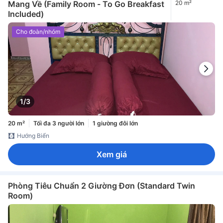
Mang Về (Family Room - To Go Breakfast
20 m²
Included)
Cho đoàn/nhóm
1/3
20 m²
Tối đa 3 người lớn
1 giường đôi lớn
Hướng Biển
Xem giá
Phòng Tiêu Chuẩn 2 Giường Đơn (Standard Twin
Room)