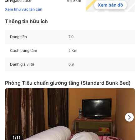
Ngade Lake
6,29 km
Xem bản đồ
Xem khu vực lân cận
Thông tin hữu ích
Đáng tiền
7.0
Cách trung tâm
2 Km
Đánh giá vị trí
6.9
Phòng Tiêu chuẩn giường tầng (Standard Bunk Bed)
1/11