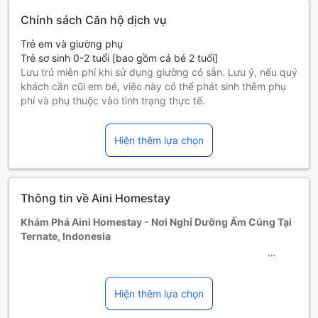
Chính sách Căn hộ dịch vụ
Trẻ em và giường phụ
Trẻ sơ sinh 0-2 tuổi [bao gồm cả bé 2 tuổi]
Lưu trú miễn phí khi sử dụng giường có sẵn. Lưu ý, nếu quý
khách cần cũi em bé, việc này có thể phát sinh thêm phụ
phí và phụ thuộc vào tình trạng thực tế.
Trẻ em 3-12 tuổi [bao gồm cả bé 12 tuổi]
Ở miễn phí nếu sử dụng giường có sẵn.
Hiện thêm lựa chọn
Những khách từ 13 tuổi trở lên tính là người lớn
Giường phụ tùy thuộc vào loại phòng bạn chọn, xin vui lòng
kiểm tra thông tin phòng để biết thêm chi tiết.
Khi đặt trên 5 phòng, chính sách và điều khoản bổ sung có
Thông tin về Aini Homestay
thể được áp dụng.
Khám Phá Aini Homestay - Nơi Nghỉ Dưỡng Ấm Cúng Tại
Ternate, Indonesia
Aini Homestay là một khách sạn 1 sao tuyệt vời tọa lạc tại
trung tâm Ternate, Indonesia, chỉ cách trung tâm thành phố
Hiện thêm lựa chọn
khoảng 2 km. Với vị trí thuận lợi, du khách có thể dễ dàng