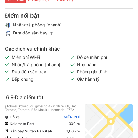
Điểm nổi bật
Nhận/trả phòng [nhanh]
Đưa đón sân bay
Các dịch vụ chính khác
Miễn phí Wi-Fi
Đỗ xe miễn phí
Nhận/trả phòng [nhanh]
Nhà hàng
Đưa đón sân bay
Phòng gia đình
Bếp chung
Giữ hành lý
6.9
Địa điểm tốt
jl toboleu koloncucu gypsi no 45 rt 16 rw 06, Bắc
Ternate, Ternate, Bắc Maluku, Indonesia, 97721
Đỗ xe
MIỄN PHÍ
Kalamata Fort
900 m
Sân bay Sultan Babullah
3,06 km