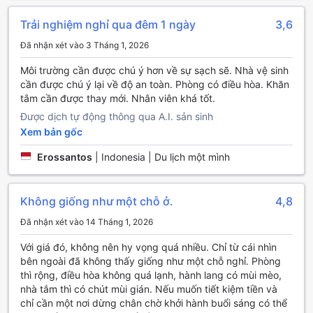
nơi lý tưởng để bạn ngồi lại, thưởng thức tách trà hoặc cà
Trải nghiệm nghỉ qua đêm 1 ngày
3,6
phê trong khi ngắm nhìn cảnh sắc thiên nhiên tươi đẹp.
Ngoài việc thư giãn dưới bóng cây, khu vườn còn được bố
Đã nhận xét vào 3 Tháng 1, 2026
trí những ghế ngồi thoải mái, giúp bạn có thể đọc sách
hoặc đơn giản là ngắm nhìn những bông hoa khoe sắc. Nếu
Môi trường cần được chú ý hơn về sự sạch sẽ. Nhà vệ sinh
bạn đi cùng gia đình hoặc bạn bè, hãy tận dụng không
cần được chú ý lại về độ an toàn. Phòng có điều hòa. Khăn
gian này để tổ chức những buổi picnic nhỏ, cùng nhau
tắm cần được thay mới. Nhân viên khá tốt.
thưởng thức món ăn ngon và chia sẻ những câu chuyện
Được dịch tự động thông qua A.I. sản sinh
thú vị. Với sự kết hợp hoàn hảo giữa thiên nhiên và sự thoải
Xem bản gốc
mái, Aini Homestay chắc chắn sẽ mang đến cho bạn những
trải nghiệm giải trí khó quên.
Erossantos
|
Indonesia | Du lịch một mình
Tiện Nghi Đặc Biệt Tại Aini Homestay
Không giống như một chỗ ở.
4,8
Tại Aini Homestay, khách hàng sẽ được tận hưởng những
tiện nghi tuyệt vời giúp kỳ nghỉ trở nên thoải mái và thuận
Đã nhận xét vào 14 Tháng 1, 2026
tiện hơn bao giờ hết. Với dịch vụ phòng tận nơi, bạn có thể
Với giá đó, không nên hy vọng quá nhiều. Chỉ từ cái nhìn
thưởng thức những bữa ăn ngon ngay trong không gian
bên ngoài đã không thấy giống như một chỗ nghỉ. Phòng
riêng tư của mình mà không cần phải ra ngoài. Hệ thống
thì rộng, điều hòa không quá lạnh, hành lang có mùi mèo,
Wi-Fi miễn phí được cung cấp trong tất cả các phòng cũng
nhà tắm thì có chút mùi gián. Nếu muốn tiết kiệm tiền và
như các khu vực công cộng, giúp bạn dễ dàng kết nối với
chỉ cần một nơi dừng chân chờ khởi hành buổi sáng có thể
bạn bè và gia đình hoặc làm việc từ xa.