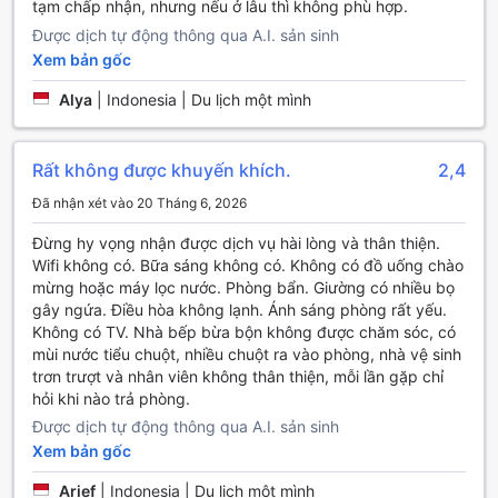
tạm chấp nhận, nhưng nếu ở lâu thì không phù hợp.
Ngoài ra, Aini Homestay còn có khu vực dành riêng cho
những khách muốn hút thuốc, đảm bảo không gian chung
Được dịch tự động thông qua A.I. sản sinh
luôn trong lành và dễ chịu cho mọi người. Dịch vụ giặt ủi
Xem bản gốc
khô và dọn dẹp hàng ngày cũng sẽ giúp bạn tiết kiệm thời
gian và công sức trong suốt thời gian lưu trú. Đặc biệt, với
Alya
|
Indonesia | Du lịch một mình
dịch vụ nhận phòng và trả phòng nhanh chóng, cùng với
dịch vụ lưu trữ hành lý, bạn sẽ không phải lo lắng về việc
sắp xếp hành lý của mình, từ đó có thể tận hưởng trọn vẹn
Rất không được khuyến khích.
2,4
những trải nghiệm tại Ternate.
Đã nhận xét vào 20 Tháng 6, 2026
Tiện Nghi Vận Chuyển Tại Aini Homestay
Đừng hy vọng nhận được dịch vụ hài lòng và thân thiện.
Wifi không có. Bữa sáng không có. Không có đồ uống chào
Aini Homestay tự hào cung cấp một loạt các tiện nghi vận
mừng hoặc máy lọc nước. Phòng bẩn. Giường có nhiều bọ
chuyển giúp khách hàng dễ dàng di chuyển và khám phá
gây ngứa. Điều hòa không lạnh. Ánh sáng phòng rất yếu.
vẻ đẹp của Ternate, Indonesia. Với dịch vụ đưa đón sân
Không có TV. Nhà bếp bừa bộn không được chăm sóc, có
bay tiện lợi, bạn sẽ không còn phải lo lắng về việc tìm kiếm
mùi nước tiểu chuột, nhiều chuột ra vào phòng, nhà vệ sinh
phương tiện di chuyển từ sân bay về homestay. Đội ngũ
trơn trượt và nhân viên không thân thiện, mỗi lần gặp chỉ
nhân viên thân thiện của chúng tôi sẽ chào đón bạn ngay
hỏi khi nào trả phòng.
khi bạn đặt chân đến, đem đến sự thoải mái và dễ dàng
Được dịch tự động thông qua A.I. sản sinh
ngay từ giây phút đầu tiên.
Xem bản gốc
Ngoài ra, Aini Homestay còn cung cấp dịch vụ cho thuê xe,
giúp bạn tự do khám phá các điểm tham quan nổi bật của
Arief
|
Indonesia | Du lịch một mình