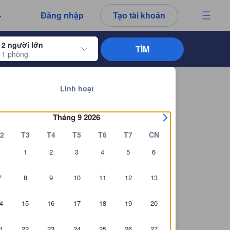
ét này là trung thực và đáng tin cậy.
Đăng nhập
Tạo tài khoản
2 người lớn
TÌM
1 phòng
dụng các phím mũi tên để di chuyển đến ngày nhận phòng và ngày trả phòng. 
Xem tất cả 2.000 khách sạn tại Lucknow.
Linh hoạt
Tháng 9 2026
2
T3
T4
T5
T6
T7
CN
1
2
3
4
5
6
7
8
9
10
11
12
13
4
15
16
17
18
19
20
1
22
23
24
25
26
27