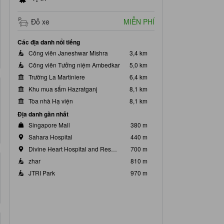
Đỗ xe
MIỄN PHÍ
Các địa danh nổi tiếng
Công viên Janeshwar Mishra
3,4 km
Công viên Tưởng niệm Ambedkar
5,0 km
Trường La Martiniere
6,4 km
Khu mua sắm Hazratganj
8,1 km
Tòa nhà Hạ viện
8,1 km
Địa danh gần nhất
Singapore Mall
380 m
Sahara Hospital
440 m
Divine Heart Hospital and Research Centre
700 m
zhar
810 m
JTRI Park
970 m