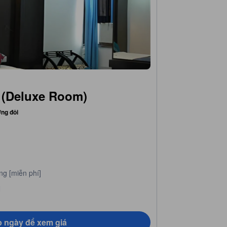
 (Deluxe Room)
ờng đôi
ng [miễn phí]
N
 ngày để xem giá