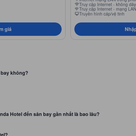
Truy cập Internet - không dây
Truy cập Internet - mạng LA
Truyền hình cáp/vệ tinh
m giá
Nhập
n bay không?
nda Hotel đến sân bay gần nhất là bao lâu?
tel?