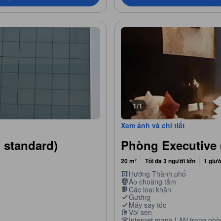
1/1
Xem ảnh và chi tiết
 standard)
Phòng Executive 
20 m²
Tối đa 3 người lớn
1 giư
Hướng Thành phố
Áo choàng tắm
Các loại khăn
Gương
Máy sấy tóc
Vòi sen
Internet mạng LAN trong phò