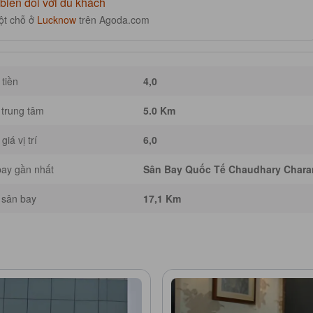
biến đối với du khách
ột chỗ ở
Lucknow
trên Agoda.com
tiền
4,0
trung tâm
5.0 Km
giá vị trí
6,0
ay gần nhất
Sân Bay Quốc Tế Chaudhary Chara
 sân bay
17,1 Km