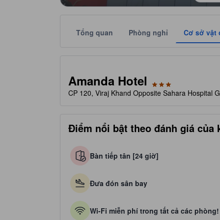
Tổng quan
Phòng nghỉ
Cơ sở vật 
Số sao đánh giá này do nơi lưu trú cung cấp, phản 
tooltip
3 sao trên 5
Amanda Hotel
CP 120, Viraj Khand Opposite Sahara Hospital 
Điểm nổi bật theo đánh giá của
Bàn tiếp tân [24 giờ]
Đưa đón sân bay
Wi-Fi miễn phí trong tất cả các phòng!