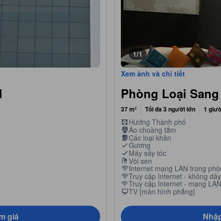
1/1
Xem ảnh và chi tiết
l
Phòng Loại Sang
37 m²
Tối đa 3 người lớn
1 giư
Hướng Thành phố
Áo choàng tắm
Các loại khăn
Gương
Máy sấy tóc
Vòi sen
Internet mạng LAN trong phò
Truy cập Internet - không dây
Truy cập Internet - mạng LA
TV [màn hình phẳng]
m giá
Nhập