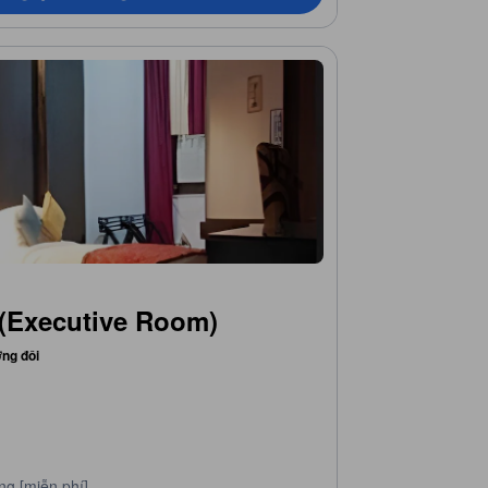
(Executive Room)
ờng đôi
ng [miễn phí]