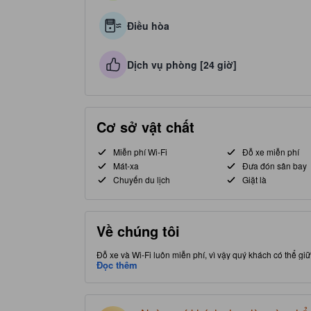
Điều hòa
Dịch vụ phòng [24 giờ]
Cơ sở vật chất
Miễn phí Wi-Fi
Đỗ xe miễn phí
Mát-xa
Đưa đón sân bay
Chuyến du lịch
Giặt là
Về chúng tôi
Đỗ xe và Wi-Fi luôn miễn phí, vì vậy quý khách có thể giữ 
chỗ nghỉ này đặt quý khách ở gần các điểm thu hút và tù
Đọc thêm
nổi tiếng. Được xếp hạng 3.0 sao, chỗ nghỉ chất lượng 