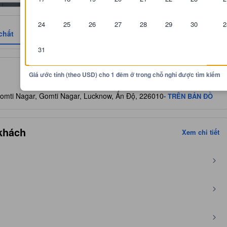
24
25
26
27
28
29
30
2
chất
Đánh giá
Vị trí
Chính sách
31
ánh độ thoải mái, cơ sở vật chất và tiện nghi mà khách hàng có thể mo
Giá ước tính (theo USD) cho 1 đêm ở trong chỗ nghỉ được tìm kiếm
Gomti Nagar, Gomti Nagar, Lucknow, Ấn Độ, 226010
- TRÊN BẢN ĐỒ
 khách
Xem chi tiết