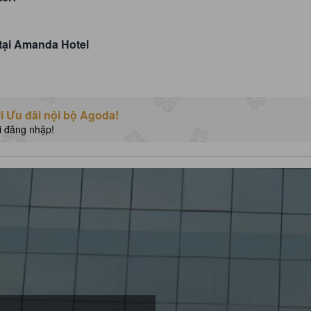
tại Amanda Hotel
 Ưu đãi nội bộ Agoda!
i đăng nhập!