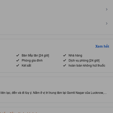
Xem hết
Bàn tiếp tân [24 giờ]
Nhà hàng
Phòng gia đình
Dịch vụ phòng [24 giờ]
Két sắt
hoàn toàn không hút thuốc
liên lạc, đến và đi tùy ý. Nằm ở vị trí trung tâm tại Gomti Nagar của Lucknow,
y chọn ăn uống thú vị. Đừng rời đi trước khi ghé thăm Tòa nhà Bara Imambara
cao này cho phép khách nghỉ sử dụng mát-xa và nhà hàng ngay trong khuôn viên.