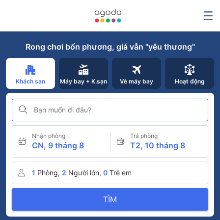
Rong chơi bốn phương, giá vẫn "yêu thương"
Khách sạn
Máy bay + K.sạn
Vé máy bay
Hoạt động
Bạn muốn đi đâu?
Nhận phòng
Trả phòng
CN, 9 tháng 8
T2, 10 tháng 8
1
Phòng,
2
Người lớn,
0
Trẻ em
TÌM