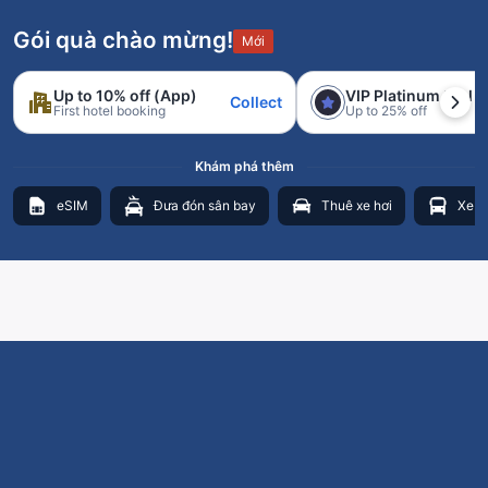
Gói quà chào mừng!
Mới
Up to 10% off (App)
VIP Platinum trial
Collect
First hotel booking
Up to 25% off
Khám phá thêm
eSIM
Đưa đón sân bay
Thuê xe hơi
Xe b