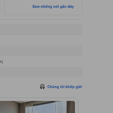
Bệnh viện Krungdhon
1,1 km
Xem những nơi gần đây
Krungdhon 1 Hospital
1,1 km
K)
Chúng tôi khớp giá!