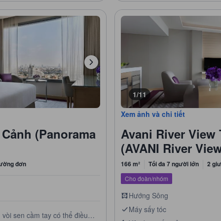
1/11
Xem ảnh và chi tiết
 Cảnh (Panorama
Avani River View
(AVANI River Vie
iường đơn
166 m²
Tối đa 7 người lớn
2 gi
Cho đoàn/nhóm
Hướng Sông
Máy sấy tóc
 vòi sen cầm tay có thể điều