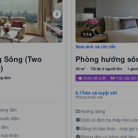
1/14
Xem ảnh và chi tiết
g Sông (Two
Phòng hướng sôn
)
30 m²
Tối đa 3 người lớn
1 giư
ờng đơn
Được đề xuất
Các cặp đôi 
9,1
Trên cả tuyệt vời
Phòng thoải mái
hòng tắm
Hướng Sông
nước điện
Chốt cố định hạ thấp trên cử
 tắm
Đồng hồ báo thức - máy gọi 
điện thoại
 loại khăn
Phòng tắm có băng ghế tắm