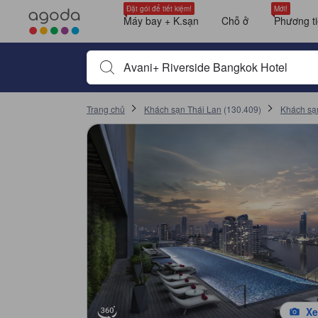
Xu hướng xếp hạng gần đây
Mọi đánh giá trên Agoda đều được thực hiện bởi các du khách thực sự lư
Dịch vụ
Hướng nhìn từ phòng
Bữa sáng
Địa điểm
Bể bơi
Độ sạch sẽ
Bar
Độ thoải mái của phòng
Nhiều lựa chọn nhà hàng
tooltip
tooltip
tooltip
tooltip
tooltip
tooltip
tooltip
tooltip
tooltip
tooltip
tooltip
tooltip
tooltip
tooltip
tooltip
tooltip
tooltip
tooltip
tooltip
tooltip
tooltip
tooltip
tooltip
tooltip
tooltip
tooltip
tooltip
tooltip
tooltip
tooltip
tooltip
tooltip
tooltip
tooltip
tooltip
tooltip
tooltip
tooltip
tooltip
tooltip
tooltip
tooltip
tooltip
tooltip
tooltip
tooltip
tooltip
tooltip
tooltip
tooltip
tooltip
tooltip
tooltip
tooltip
tooltip
tooltip
tooltip
tooltip
tooltip
tooltip
tooltip
tooltip
tooltip
tooltip
tooltip
tooltip
tooltip
tooltip
tooltip
tooltip
tooltip
tooltip
tooltip
tooltip
tooltip
tooltip
tooltip
tooltip
tooltip
tooltip
tooltip
tooltip
tooltip
tooltip
tooltip
tooltip
tooltip
tooltip
tooltip
tooltip
tooltip
tooltip
tooltip
tooltip
tooltip
tooltip
tooltip
tooltip
tooltip
tooltip
tooltip
tooltip
tooltip
tooltip
tooltip
sentiment-positive-indicator
sentiment-negative-indicator
sentiment-positive-indicator
sentiment-positive-indicator
sentiment-negative-indicator
sentiment-positive-indicator
sentiment-negative-indicator
sentiment-positive-indicator
sentiment-negative-indicator
sentiment-positive-indicator
sentiment-negative-indicator
sentiment-positive-indicator
sentiment-negative-indicator
sentiment-positive-indicator
sentiment-negative-indicator
sentiment-positive-indicator
sentiment-negative-indicator
Suite 2 Phòng Ngủ Hướng Sông (Two Bedroom River View Suite)
Hướng Sông
2 phòng tắm
Báo động trực quan
Ấm nước điện
Áo choàng tắm
Bồn tắm
Bồn tắm/vòi sen riêng
Các loại khăn
Cân
Gương
Máy sấy tóc
Nhà vệ sinh phụ
Phòng tắm phụ
phòng tắm riêng
Sản phẩm vệ sinh
Phòng hướng sông (River View Room)
Hướng Sông
Báo động trực quan
Chốt cố định hạ thấp trên cửa
Đầu vòi sen cầm tay có thể điều chỉnh chiều cao
Đồng hồ báo thức - máy gọi chuông điện thoại
Khả năng tiếp cận cho người khó đi lại
Phòng tắm có băng ghế tắm
Phòng và/hoặc bộ dụng cụ phù hợp cho người khiếm thính
Tay nắm đòn bẩy trên cửa
Thanh vịn bồn tắm
Tương thích với TTY/TTD
Ấm nước điện
Áo choàng tắm
Các loại khăn
Cân
Phòng Suite 3 Phòng Ngủ Hướng Sông (Three Bedroom River View Suite)
Hướng Sông
3 phòng ngủ
3 phòng tắm
Báo động trực quan
Ấm nước điện
Áo choàng tắm
Bồn tắm
Bồn tắm/vòi sen riêng
Các loại khăn
Cân
Gương
Máy sấy tóc
Nhà vệ sinh phụ
Phòng tắm phụ
phòng tắm riêng
Three Bedroom River View Suite
Phòng Hướng Sông Toàn Cảnh (Panorama River View Room)
Hướng Sông
Đầu vòi sen cầm tay có thể điều chỉnh chiều cao
Ấm nước điện
Áo choàng tắm
Các loại khăn
Gương
Máy sấy tóc
phòng tắm riêng
Vật dụng tắm rửa
Vòi sen
Dịch vụ phát trực tuyến như Netflix
Đài
Điện thoại
Internet mạng LAN trong phòng [tính phí]
Phim theo yêu cầu
Avani River View Three Bedroom Suite (AVANI River View Three Bedroom Su
Hướng Sông
Bồn tắm
Máy sấy tóc
phòng tắm riêng
Vật dụng tắm rửa
Vòi sen
Dịch vụ phát trực tuyến như Netflix
Điện thoại
Internet mạng LAN trong phòng [tính phí]
Truy cập Internet - không dây
Truy cập Internet - mạng LAN
Truyền hình cáp/vệ tinh
TV [màn hình phẳng]
Điều hòa
Lối đi riêng
Phòng Suite Junior Hướng Sông (River View Junior Suite)
Hướng Sông
Báo động trực quan
Ấm nước điện
Áo choàng tắm
Bồn tắm
Bồn tắm/vòi sen riêng
Các loại khăn
Cân
Gương
Máy sấy tóc
phòng tắm riêng
Vật dụng tắm rửa
Vòi sen
Đài
Điện thoại
River View Junior Suite
Avani River View Three Bedroom Suite (AVANI River View Three Bedroom Su
Cửa sổ
Không hút thuốc
Avani River View Two Bedroom Suite (AVANI River View Two Bedroom Suite)
Cửa sổ
Không hút thuốc
Thông tin chi tiết
Điểm Độ sạch sẽ : 9.4/10 và đây là điểm số cao ở Bangkok
Điểm Dịch vụ : 9.3/10 và đây là điểm số cao ở Bangkok
Điểm Cơ sở vật chất : 9.2/10 và đây là điểm số cao ở Bangkok
Điểm Đáng tiền : 9/10 và đây là điểm số cao ở Bangkok
Điểm Vị trí: 8.4/10
Đã đổi sang trang bài đánh giá 1
Đã đổi sang trang bài đánh giá 1
Đặt gói để tiết kiệm!
Mới!
Mentioned in 157 reviews
Mentioned in 152 reviews
Mentioned in 127 reviews
Mentioned in 122 reviews
Mentioned in 115 reviews
Mentioned in 77 reviews
Mentioned in 53 reviews
Mentioned in 47 reviews
Mentioned in 40 reviews
Máy bay + K.sạn
Chỗ ở
Phương ti
10 xếp hạng đã xác minh gần đây nhất mà chỗ nghỉ nhận được
86% Positive
100% Positive
87% Positive
72% Positive
86% Positive
89% Positive
84% Positive
93% Positive
92% Positive
9,2
10
8,4
10
10
9,6
10
10
10
9,2
13% Unfavourable
12% Unfavourable
27% Unfavourable
13% Unfavourable
10% Unfavourable
15% Unfavourable
6% Unfavourable
7% Unfavourable
Bắt đầu nhập tên cơ sở lưu trú hoặc từ khóa để tìm k
Gần đây nhất
Trang chủ
Khách sạn Thái Lan
(
130.409
)
Khách sạ
Xe