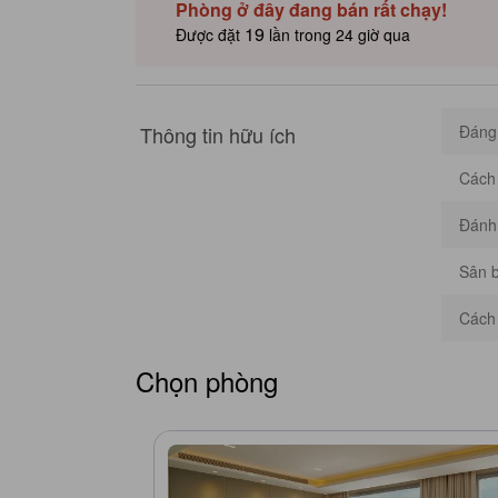
Phòng ở đây đang bán rất chạy!
19
Được đặt
lần trong 24 giờ qua
Thông tin hữu ích
Đáng 
Cách 
Đánh 
Sân b
Cách
Chọn phòng