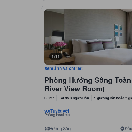
1/11
Xem ảnh và chi tiết
Phòng Hướng Sông Toàn
River View Room)
30 m²
Tối đa 3 người lớn
1 giường lớn hoặc 2 g
9,0
Tuyệt vời
Phòng thoải mái
Hướng Sông
Đầu