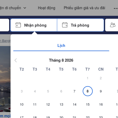
u trú tại nơi ở trước khi gửi nhận xét. Vì vậy những đánh giá và nhận x
ite)
ite)
ện di chuyển
Hoạt động
Phiếu giảm giá và ưu đãi
iếm. Dùng phím mũi tên hoặc phím tab để điều hướng, nhấn Enter để chọn.
Nhận phòng
Trả phòng
Hãy nhấp phím enter để bắt đầu di chuyển trong trình chọn ngày. Sử 
n Bangkok
(
12.048
)
Đặt phòng Avani+ Riverside Bangkok Hotel
Lịch
Tháng 8 2026
T2
T3
T4
T5
T6
T7
CN
T
1
2
3
4
5
6
7
8
9
10
11
12
13
14
15
16
1
m mọi bức ảnh
17
18
19
20
21
22
23
2