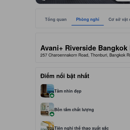
Tổng quan
Phòng nghỉ
Cơ sở vật 
Số sao đánh giá này do nơi lưu trú cung cấp, phản 
tooltip
5 sao trên 5
Avani+ Riverside Bangkok 
257 Charoennakorn Road, Thonburi, Bangkok Ri
Điểm nổi bật nhất
Tầm nhìn đẹp
Bồn tắm chất lượng
Tiện nghi thể thao xuất sắc