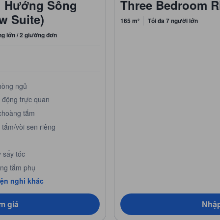
ủ Hướng Sông
Three Bedroom Ri
w Suite)
165 m²
Tối đa 7 người lớn
ng lớn / 2 giường đơn
hòng ngủ
 động trực quan
choàng tắm
 tắm/vòi sen riêng
n
 sấy tóc
ng tắm phụ
tiện nghi khác
m giá
Nhập