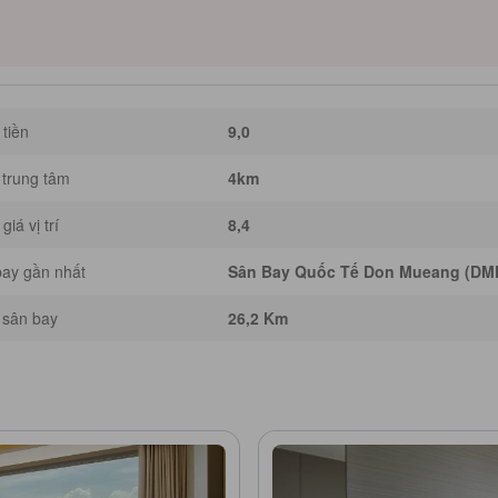
tiền
9,0
trung tâm
4km
giá vị trí
8,4
ay gần nhất
Sân Bay Quốc Tế Don Mueang (DM
 sân bay
26,2 Km