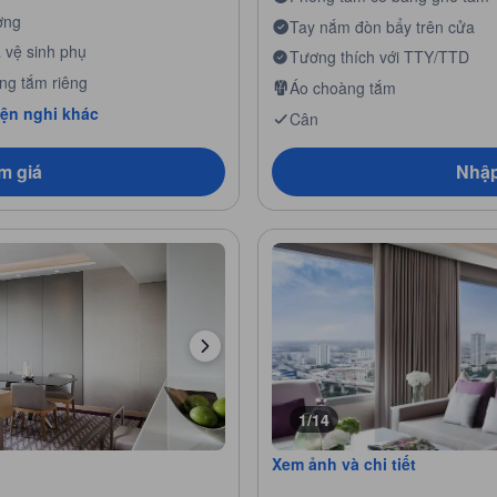
ơng
Tay nắm đòn bẩy trên cửa
 vệ sinh phụ
Tương thích với TTY/TTD
ng tắm riêng
Áo choàng tắm
tiện nghi khác
Cân
m giá
Nhập
1/14
Xem ảnh và chi tiết