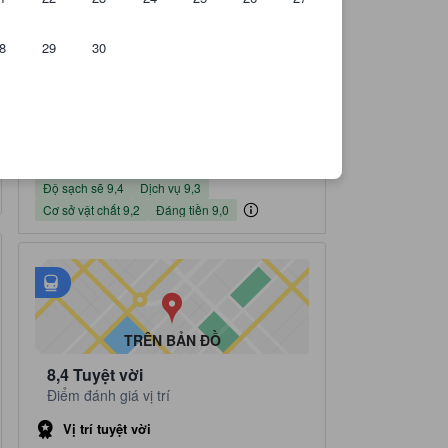
8
29
30
ng đợi.
Dựa trên 9.798 bài đánh giá được xác nhận
Độ sạch sẽ điểm/10
Dịch vụ điểm/10
Cơ sở vật chất điểm/10
Đáng tiền điểm/10
Vị trí điểm/10
Điểm đánh giá cơ sở lưu trú: 9,0/10 Trên cả tuyệt vời 9.798 bài đánh giá
9,0
Trên cả tuyệt vời
Đọc mọi bài đánh
giá
9.798 bài đánh giá
Độ sạch sẽ
Dịch vụ
Cơ sở vật chất
Đáng tiền
Vị trí
8,4
9,3
9,0
9,4
9,2
Độ sạch sẽ 9,4
Dịch vụ 9,3
Cơ sở vật chất 9,2
Đáng tiền 9,0
Có 39 địa điểm nằm trong khoảng cách có thể đi bộ!
tooltip
Xem thêm chi tiết về khoảng cách có thể đi bộ
Gần phương tiện công cộng
tooltip
•
Cách Trạm BTS Pho Nimit 1.68 km
•
Cách Trạm BTS Talat Phlu 1.88 km
TRÊN BẢN ĐỒ
8,4
Tuyệt vời
Điểm đánh giá vị trí
Vị trí tuyệt vời