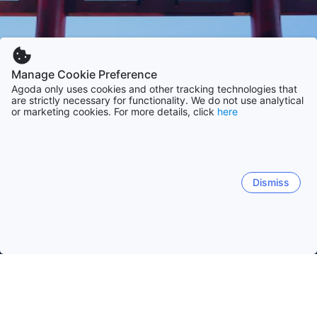
Manage Cookie Preference
Agoda only uses cookies and other tracking technologies that
are strictly necessary for functionality. We do not use analytical
or marketing cookies. For more details, click
here
Dismiss
Trang chủ
Khách sạn Nhật Bản
Khách sạn Kanagawa
Hakon
Hakone
Yokohama
Kamakura
Yugawara
Yok