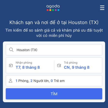
Khách sạn và nơi để ở tại Houston (TX)
Tìm kiếm để so sánh giá cả và khám phá ưu đãi tuyệt
vời có miễn phí hủy
Houston (TX)
Nhận phòng
Trả phòng
T7, 8 tháng 8
CN, 9 tháng 8
1
Phòng,
2
Người lớn,
0
Trẻ em
TÌM