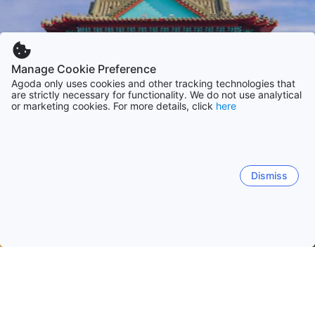
Manage Cookie Preference
Agoda only uses cookies and other tracking technologies that
are strictly necessary for functionality. We do not use analytical
or marketing cookies. For more details, click
here
Dismiss
Trang chủ
Khách sạn Đài Loan
Khách sạn Quận Kinmen
Kinm
Kinmen Islands