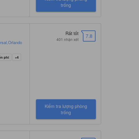
trống
Rất tốt
7.8
401 nhận xét
ersal,Orlando
ễn phí
+4
Kiểm tra lượng phòng
trống