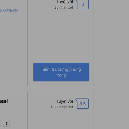
Tuyệt vời
8
25 nhận xét
ion,Orlando
Kiểm tra lượng phòng
trống
sal
Tuyệt vời
8.5
1377 nhận xét
+5