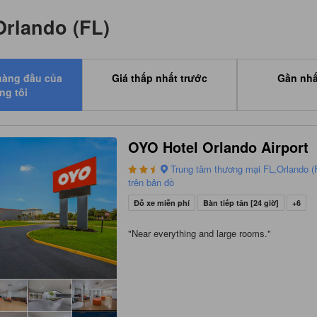
Orlando (FL)
hàng đầu của
Giá thấp nhất trước
Gần nhấ
ng tôi
OYO Hotel Orlando Airport
Trung tâm thương mại FL,Orlando (
trên bản đồ
Đỗ xe miễn phí
Bàn tiếp tân [24 giờ]
+6
"
Near everything and large rooms.
"