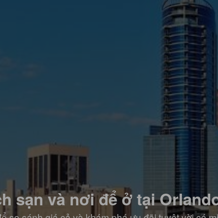
h sạn và nơi để ở tại Orlando
ể so sánh giá cả và khám phá ưu đãi tuyệt vời có m