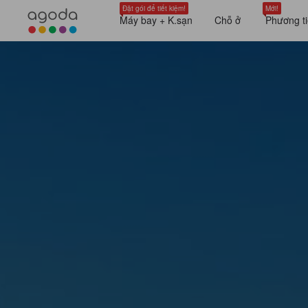
Đặt gói để tiết kiệm!
Mới!
Máy bay + K.sạn
Chỗ ở
Phương ti