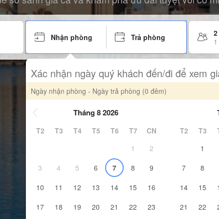
2
Nhận phòng
Trả phòng
1
Xác nhận ngày quý khách đến/đi để xem gi
Ngày nhận phòng - Ngày trả phòng
(0 đêm)
Tháng 8 2026
T2
T3
T4
T5
T6
T7
CN
T2
T3
1
2
1
3
4
5
6
7
8
9
7
8
10
11
12
13
14
15
16
14
15
17
18
19
20
21
22
23
21
22