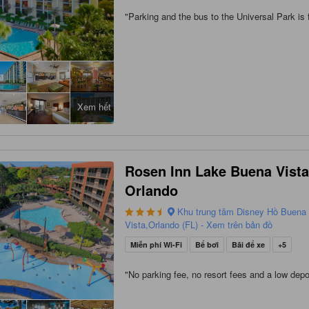
"
Parking and the bus to the Universal Park is 
Xem hết
Rosen Inn Lake Buena Vist
Orlando
Khu trung tâm Disney Hồ Buena
Vista,Orlando (FL) - Xem trên bản đồ
Miễn phí Wi-Fi
Bể bơi
Bãi để xe
+5
"
No parking fee, no resort fees and a low depo