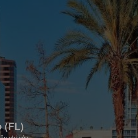
 (FL)
iễn phí hủy