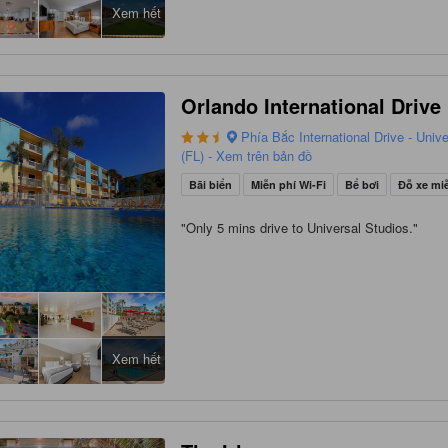
Xem hết
Orlando International Drive
Phía Bắc International Drive - Univ
(FL) - Xem trên bản đồ
Bãi biển
Miễn phí Wi-Fi
Bể bơi
Đỗ xe mi
"
Only 5 mins drive to Universal Studios.
"
Xem hết