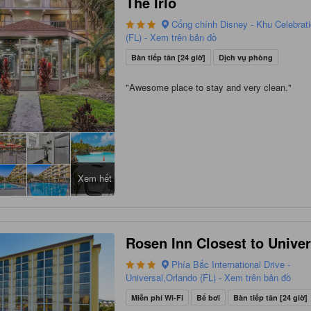
The Irlo
Cổng chính Disney - Khu Celebrat
(FL) - Xem trên bản đồ
Bàn tiếp tân [24 giờ]
Dịch vụ phòng
"
Awesome place to stay and very clean.
"
Xem hết
Rosen Inn Closest to Univer
Phía Bắc International Drive -
Universal,Orlando (FL) - Xem trên bản đồ
Miễn phí Wi-Fi
Bể bơi
Bàn tiếp tân [24 giờ]