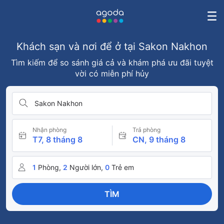
Khách sạn và nơi để ở tại Sakon Nakhon
Tìm kiếm để so sánh giá cả và khám phá ưu đãi tuyệt
vời có miễn phí hủy
Sakon Nakhon
Nhận phòng
Trả phòng
T7, 8 tháng 8
CN, 9 tháng 8
1
Phòng,
2
Người lớn,
0
Trẻ em
TÌM