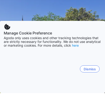
Manage Cookie Preference
Agoda only uses cookies and other tracking technologies that
are strictly necessary for functionality. We do not use analytical
or marketing cookies. For more details, click
here
Dismiss
Trang chủ
Khách sạn Thái Lan
Khách sạn Tỉnh Sukhothai
Su