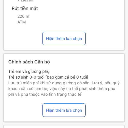
Rút tiền mặt
220 m
ATM
Hiện thêm lựa chọn
Chính sách Căn hộ
Trẻ em và giường phụ
Trẻ sơ sinh 0-0 tuổi [bao gồm cả bé 0 tuổi]
Lưu trú miễn phí khi sử dụng giường có sẵn. Lưu ý, nếu quý
khách cần cũi em bé, việc này có thể phát sinh thêm phụ
phí và phụ thuộc vào tình trạng thực tế.
Trẻ em 1-5 tuổi [bao gồm cả bé 5 tuổi]
Ở miễn phí nếu sử dụng giường có sẵn.
Hiện thêm lựa chọn
Những khách từ 6 tuổi trở lên tính là người lớn
Giường phụ tùy thuộc vào loại phòng bạn chọn, xin vui lòng
kiểm tra thông tin phòng để biết thêm chi tiết.