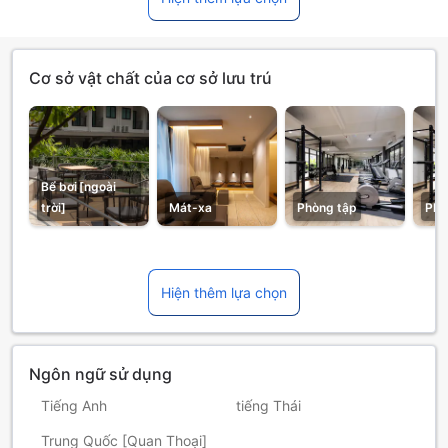
Cơ sở vật chất của cơ sở lưu trú
Bể bơi [ngoài
trời]
Mát-xa
Phòng tập
Phò
Hiện thêm lựa chọn
Ngôn ngữ sử dụng
Tiếng Anh
tiếng Thái
Trung Quốc [Quan Thoại]