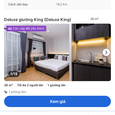
Cách sân bay
18,2 km
Deluxe giường King (Deluxe King)
26 m²
Các cặp đôi yêu thích
1/18
26 m²
Tối đa 2 người lớn
1 giường lớn
1 phòng tắm
Xem giá