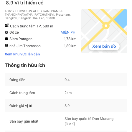
8.9
Vị trí hiếm có
438/17 CHAWAKUN ALLEY RANGNAM RD.
THANONPHAYATHAI RATCHATHEVI, Pratunam,
Bangkok, Bangkok, Thái Lan, 10400
Cách trung tâm TP. 580 m
Đỗ xe
MIỄN PHÍ
Siam Paragon
1,78 km
nhà Jim Thompson
1,89 km
Xem bản đồ
Xem khu vực lân cận
Thông tin hữu ích
Đáng tiền
9.4
Cách trung tâm
2km
Đánh giá vị trí
8.9
Sân bay quốc tế Don Mueang
Sân bay gần nhất
(DMK)