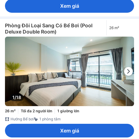
Xem giá
Phòng Đôi Loại Sang Có Bể Bơi (Pool
26 m²
Deluxe Double Room)
1/18
26 m²
Tối đa 2 người lớn
1 giường lớn
Hướng Bể bơi
1 phòng tắm
Xem giá