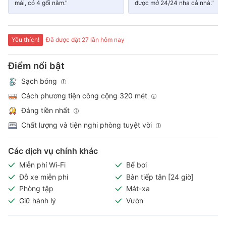
mái, có 4 gối nằm."
được mở 24/24 nha cả nhà."
Yêu thích!
Đã được đặt 27 lần hôm nay
Điểm nổi bật
Sạch bóng
Cách phương tiện công cộng 320 mét
Đáng tiền nhất
Chất lượng và tiện nghi phòng tuyệt vời
Các dịch vụ chính khác
Miễn phí Wi-Fi
Bể bơi
Đỗ xe miễn phí
Bàn tiếp tân [24 giờ]
Phòng tập
Mát-xa
Giữ hành lý
Vườn