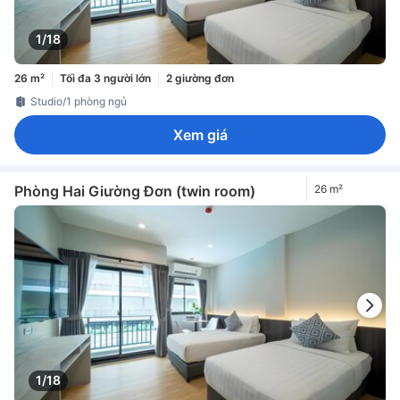
1/18
26 m²
Tối đa 3 người lớn
2 giường đơn
Studio/1 phòng ngủ
Xem giá
Phòng Hai Giường Đơn (twin room)
26 m²
1/18