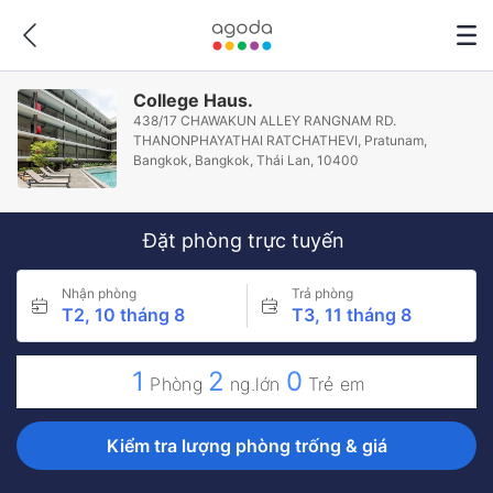
College Haus.
438/17 CHAWAKUN ALLEY RANGNAM RD.
THANONPHAYATHAI RATCHATHEVI, Pratunam,
Bangkok, Bangkok, Thái Lan, 10400
Đặt phòng trực tuyến
Nhận phòng
Trả phòng
T2, 10 tháng 8
T3, 11 tháng 8
1
2
0
Phòng
ng.lớn
Trẻ em
Kiểm tra lượng phòng trống & giá