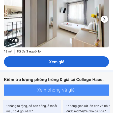
1/18
18 m²
Tối đa 3 người lớn
Xem giá
Kiểm tra lượng phòng trống & giá tại College Haus.
Xem phòng và giá
"phòng to rộng, có ban công, ở thoải
"Không gian rất iên tĩnh và hồ bơi
mái, có 4 gối nằm."
được mở 24/24 nha cả nhà."