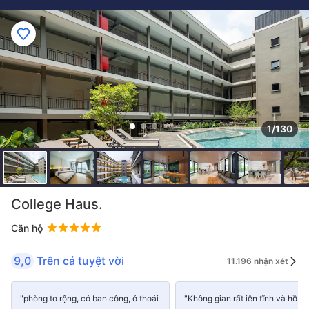
1/130
College Haus.
Căn hộ
9,0
Trên cả tuyệt vời
11.196 nhận xét
"phòng to rộng, có ban công, ở thoải
"Không gian rất iên tĩnh và hồ bơ