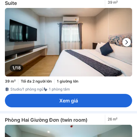
Suite
39 m²
1/18
39 m²
Tối đa 2 người lớn
1 giường lớn
Studio/1 phòng ngủ
1 phòng tắm
Xem giá
Phòng Hai Giường Đơn (twin room)
26 m²