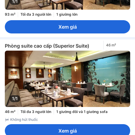
1/1
93 m²
Tối đa 3 người lớn
1 giường lớn
Xem giá
Phòng suite cao cấp (Superior Suite)
46 m²
1/1
46 m²
Tối đa 3 người lớn
1 giường đôi và 1 giường sofa
Không hút thuốc
Xem giá