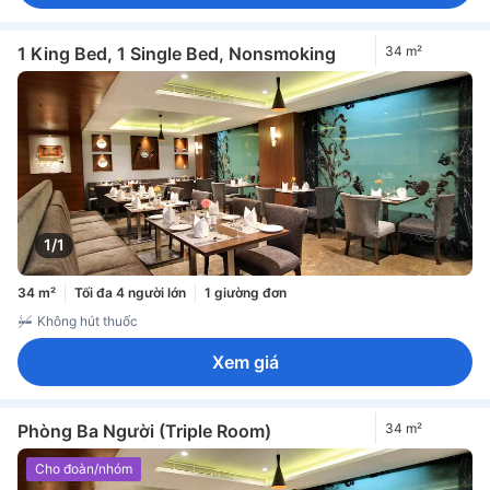
1 King Bed, 1 Single Bed, Nonsmoking
34 m²
1/1
34 m²
Tối đa 4 người lớn
1 giường đơn
Không hút thuốc
Xem giá
Phòng Ba Người (Triple Room)
34 m²
Cho đoàn/nhóm