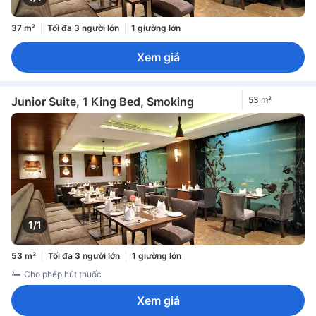
37 m²
Tối đa 3 người lớn
1 giường lớn
Xem giá
Junior Suite, 1 King Bed, Smoking
53 m²
1/1
53 m²
Tối đa 3 người lớn
1 giường lớn
Cho phép hút thuốc
Xem giá