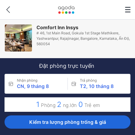
Comfort Inn Insys
# 46, 1st Main Road, Gokula 1st Stage Mathikere,
Yashwantpur, Rajajinagar, Bangalore, Karnataka, Ấn Độ,
560054
Đặt phòng trực tuyến
Nhận phòng
Trả phòng
CN, 9 tháng 8
T2, 10 tháng 8
1
2
0
Phòng
ng.lớn
Trẻ em
Kiểm tra lượng phòng trống & giá