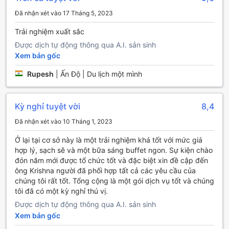
hàng luôn được đặt lên hàng đầu. Khách sạn cung cấp
Đã nhận xét vào 17 Tháng 5, 2023
dịch vụ phòng 24 giờ, giúp bạn có thể thưởng thức bữa ăn
ngon miệng ngay tại phòng bất kỳ lúc nào. Ngoài ra, dịch
Trải nghiệm xuất sắc
vụ giặt là và giặt khô cũng được cung cấp để đảm bảo bạn
Được dịch tự động thông qua A.I. sản sinh
luôn có trang phục sạch sẽ và gọn gàng trong suốt thời
Xem bản gốc
gian lưu trú. Đội ngũ nhân viên concierge sẵn sàng hỗ trợ
bạn trong việc lên kế hoạch cho các hoạt động, giúp bạn
Rupesh
|
Ấn Độ | Du lịch một mình
tận hưởng trọn vẹn chuyến đi của mình.
Không gian công cộng được trang bị Wi-Fi miễn phí, giúp
bạn dễ dàng kết nối với bạn bè và gia đình hoặc làm việc
Kỳ nghỉ tuyệt vời
8,4
ngay cả khi đang nghỉ ngơi. Mỗi phòng đều có Wi-Fi miễn
Đã nhận xét vào 10 Tháng 1, 2023
phí, đảm bảo bạn luôn có thể truy cập internet nhanh
chóng và thuận tiện. Khách sạn cũng cung cấp dịch vụ lưu
Ở lại tại cơ sở này là một trải nghiệm khá tốt với mức giá
trữ hành lý, giúp bạn thoải mái khám phá thành phố mà
hợp lý, sạch sẽ và một bữa sáng buffet ngon. Sự kiện chào
không phải lo lắng về hành lý của mình. Với sự phục vụ tận
đón năm mới được tổ chức tốt và đặc biệt xin đề cập đến
tình và các tiện nghi hiện đại, Comfort Inn Insys chắc chắn
ông Krishna người đã phối hợp tất cả các yêu cầu của
sẽ mang đến cho bạn một trải nghiệm lưu trú tuyệt vời.
chúng tôi rất tốt. Tổng cộng là một gói dịch vụ tốt và chúng
tôi đã có một kỳ nghỉ thú vị.
Tiện Nghi Giao Thông Tại Comfort Inn Insys
Được dịch tự động thông qua A.I. sản sinh
Tại Comfort Inn Insys, khách hàng sẽ được trải nghiệm
Xem bản gốc
những tiện nghi giao thông tuyệt vời, giúp cho việc di