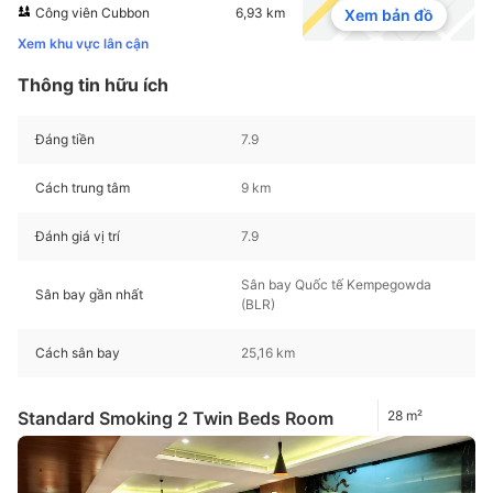
Công viên Cubbon
6,93 km
Xem bản đồ
Xem khu vực lân cận
Thông tin hữu ích
Đáng tiền
7.9
Cách trung tâm
9 km
Đánh giá vị trí
7.9
Sân bay Quốc tế Kempegowda
Sân bay gần nhất
(BLR)
Cách sân bay
25,16 km
Standard Smoking 2 Twin Beds Room
28 m²