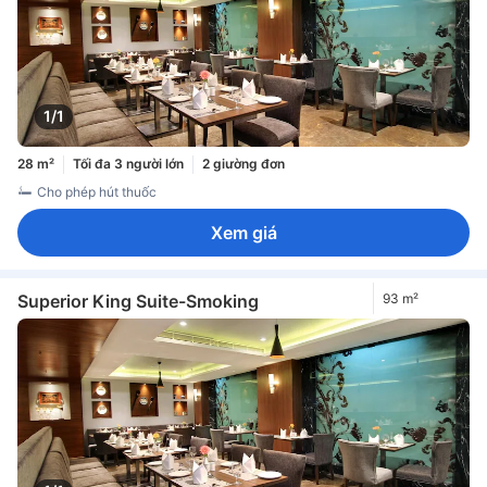
1/1
28 m²
Tối đa 3 người lớn
2 giường đơn
Cho phép hút thuốc
Xem giá
Superior King Suite-Smoking
93 m²