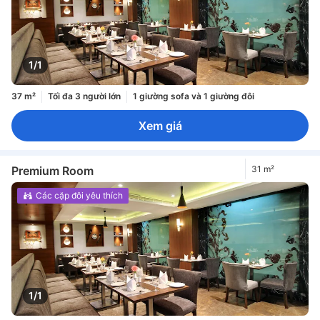
1/1
37 m²
Tối đa 3 người lớn
1 giường sofa và 1 giường đôi
Xem giá
Premium Room
31 m²
Các cặp đôi yêu thích
1/1