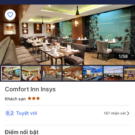
1/58
Đánh giá sao 3 sao
Comfort Inn Insys
Khách sạn
8,2
Tuyệt vời
187 nhận xét
Điểm nổi bật