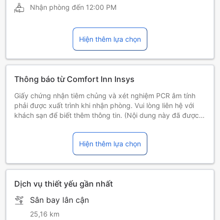
Nhận phòng đến
12:00 PM
Hiện thêm lựa chọn
Thông báo từ Comfort Inn Insys
Giấy chứng nhận tiêm chủng và xét nghiệm PCR âm tính
phải được xuất trình khi nhận phòng. Vui lòng liên hệ với
khách sạn để biết thêm thông tin. (Nội dung này đã được
máy dịch.)
Xin lưu ý, bất cứ thay đổi nào trong luật thuế của chính phủ
Hiện thêm lựa chọn
sẽ dẫn đến việc điều chỉnh mức thuế. Mức thuế mới sẽ
được áp dụng cho tất cả các đặt phòng và thu thêm lúc
khách trả phòng.
Dịch vụ thiết yếu gần nhất
Sân bay lân cận
25,16 km