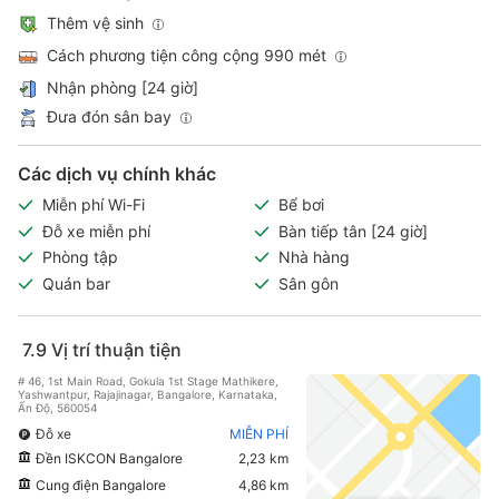
Thêm vệ sinh
Cách phương tiện công cộng 990 mét
Nhận phòng [24 giờ]
Đưa đón sân bay
Các dịch vụ chính khác
Miễn phí Wi-Fi
Bể bơi
Đỗ xe miễn phí
Bàn tiếp tân [24 giờ]
Phòng tập
Nhà hàng
Quán bar
Sân gôn
7.9
Vị trí thuận tiện
# 46, 1st Main Road, Gokula 1st Stage Mathikere,
Yashwantpur, Rajajinagar, Bangalore, Karnataka,
Ấn Độ, 560054
Đỗ xe
MIỄN PHÍ
Đền ISKCON Bangalore
2,23 km
Cung điện Bangalore
4,86 km