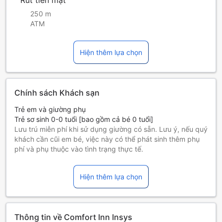
Rút tiền mặt
250 m
ATM
Hiện thêm lựa chọn
Chính sách Khách sạn
Trẻ em và giường phụ
Trẻ sơ sinh 0-0 tuổi [bao gồm cả bé 0 tuổi]
Lưu trú miễn phí khi sử dụng giường có sẵn. Lưu ý, nếu quý
khách cần cũi em bé, việc này có thể phát sinh thêm phụ
phí và phụ thuộc vào tình trạng thực tế.
Trẻ em 1-10 tuổi [bao gồm cả bé 10 tuổi]
Phải sử dụng giường phụ
Hiện thêm lựa chọn
Những khách từ 11 tuổi trở lên tính là người lớn
Giường phụ tùy thuộc vào loại phòng bạn chọn, xin vui lòng
kiểm tra thông tin phòng để biết thêm chi tiết.
Khi đặt trên 5 phòng, chính sách và điều khoản bổ sung có
Thông tin về Comfort Inn Insys
thể được áp dụng.