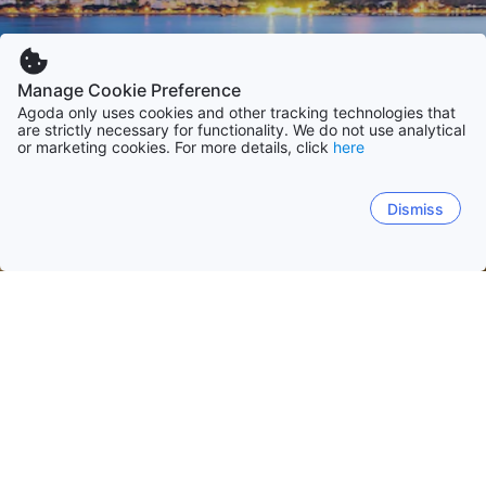
Manage Cookie Preference
Agoda only uses cookies and other tracking technologies that
are strictly necessary for functionality. We do not use analytical
or marketing cookies. For more details, click
here
Dismiss
Trang chủ
Brazil
Sao Paulo
Rio de Janeiro
Santa Catarina
Bahia
Rio De Janeiro
São Paulo
Florianopolis
Ubatuba