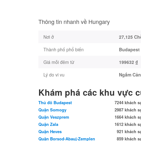
Thông tin nhanh về Hungary
Nơi ở
27,125 Ch
Thành phố phổ biến
Budapest
Giá mỗi đêm từ
199632 ₫
Lý do vi vu
Ngắm Cả
Khám phá các khu vực 
Thủ đô Budapest
7244 khách s
Quận Somogy
2987 khách s
Quận Veszprem
1664 khách s
Quận Zala
1612 khách s
Quận Heves
921 khách s
Quận Borsod-Abauj-Zemplen
859 khách s