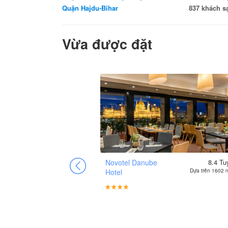
Quận Hajdu-Bihar
837 khách s
Vừa được đặt
8.5
Tuyệt vời
Novotel Danube
8.4
Tu
Dựa trên 51 nhận xét
Hotel
Dựa trên 1602 