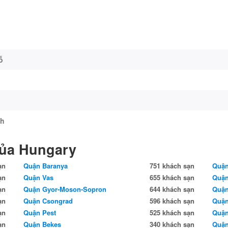
ỗ
nh
của Hungary
ạn
Quận Baranya
751 khách sạn
Quận
ạn
Quận Vas
655 khách sạn
Quận
ạn
Quận Gyor-Moson-Sopron
644 khách sạn
Quận
ạn
Quận Csongrad
596 khách sạn
Quậ
ạn
Quận Pest
525 khách sạn
Quận
ạn
Quận Bekes
340 khách sạn
Quận