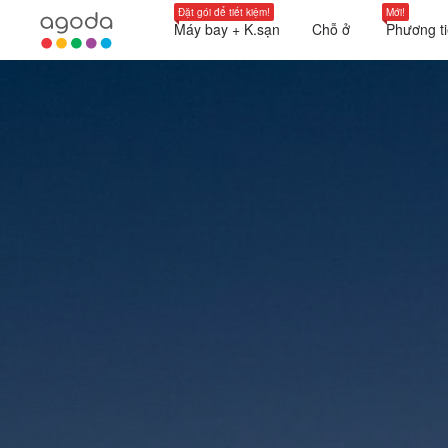
Đặt gói để tiết kiệm!
Mới!
Máy bay + K.sạn
Chỗ ở
Phương ti