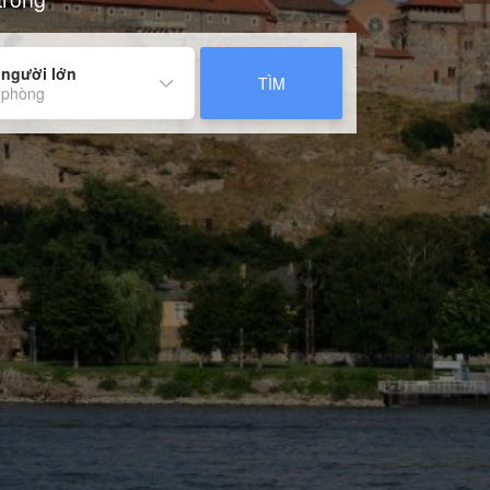
 người lớn
TÌM
 phòng