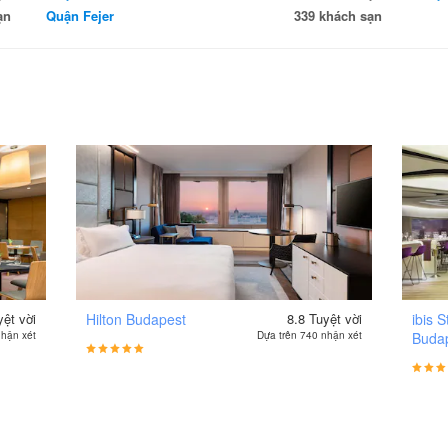
ạn
Quận Fejer
339 khách sạn
yệt vời
Hilton Budapest
8.8
Tuyệt vời
ibis S
nhận xét
Dựa trên 740 nhận xét
Budap