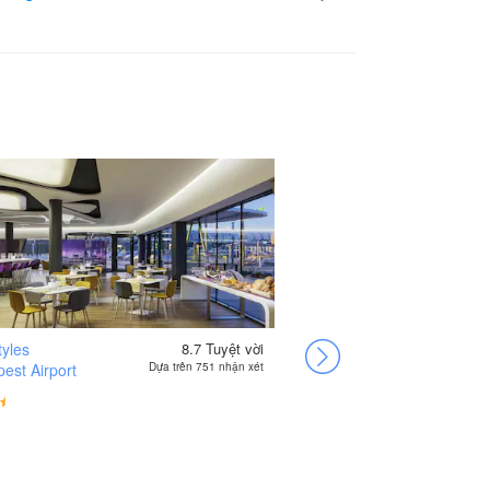
tyles
8.7
Tuyệt vời
Triple M Hotel
est Airport
Dựa trên 751 nhận xét