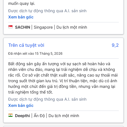
Tiện nghi thuận tiện tại De Mandarin Bangalore
muốn quay lại.
Được dịch tự động thông qua A.I. sản sinh
Tại De Mandarin Bangalore, sự tiện nghi và thoải mái của
Xem bản gốc
khách hàng luôn được đặt lên hàng đầu. Khách sạn cung
cấp dịch vụ phòng 24 giờ, cho phép bạn thưởng thức các
SACHIN
|
Singapore | Du lịch một mình
món ăn ngon mà không cần phải rời khỏi phòng. Đội ngũ
nhân viên tận tình sẵn sàng phục vụ bạn bất cứ lúc nào.
Bên cạnh đó, dịch vụ giặt ủi cũng được cung cấp, giúp bạn
Trên cả tuyệt vời
9,2
tiết kiệm thời gian và công sức trong việc chăm sóc quần
áo của mình trong suốt thời gian lưu trú.
Đã nhận xét vào 15 Tháng 5, 2026
Khách sạn còn trang bị các tiện ích an toàn như két sắt để
Bất động sản gây ấn tượng với sự sạch sẽ hoàn hảo và
bảo vệ tài sản cá nhân của bạn. Đội ngũ concierge chuyên
nhân viên chu đáo, mang lại trải nghiệm dễ chịu và không
nghiệp luôn sẵn sàng hỗ trợ bạn với các yêu cầu và thông
rắc rối. Cơ sở vật chất thật xuất sắc, nâng cao sự thoải mái
tin cần thiết để khám phá thành phố Bangalore. Đặc biệt,
trong suốt thời gian lưu trú. Vị trí thuận tiện, mặc dù có ảnh
bạn có thể kết nối internet miễn phí trong tất cả các phòng
hưởng một chút đến giá trị đồng tiền, nhưng vẫn mang lại
và khu vực công cộng, giúp bạn dễ dàng giữ liên lạc và
trải nghiệm tổng thể tốt.
truy cập thông tin. Với dịch vụ nhận và trả phòng nhanh
chóng, cùng với dịch vụ lưu trữ hành lý, De Mandarin
Được dịch tự động thông qua A.I. sản sinh
Bangalore đảm bảo mang đến cho bạn trải nghiệm lưu trú
Xem bản gốc
thoải mái và thuận tiện nhất.
Deepthi
|
Ấn Độ | Du lịch một mình
Tiện Nghi Vận Chuyển Tại De Mandarin Bangalore