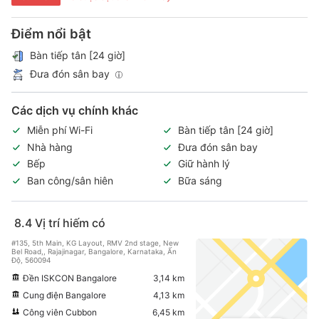
Điểm nổi bật
Bàn tiếp tân [24 giờ]
Đưa đón sân bay
Các dịch vụ chính khác
Miễn phí Wi-Fi
Bàn tiếp tân [24 giờ]
Nhà hàng
Đưa đón sân bay
Bếp
Giữ hành lý
Ban công/sân hiên
Bữa sáng
8.4
Vị trí hiếm có
#135, 5th Main, KG Layout, RMV 2nd stage, New
Bel Road,, Rajajinagar, Bangalore, Karnataka, Ấn
Độ, 560094
Đền ISKCON Bangalore
3,14 km
Cung điện Bangalore
4,13 km
Công viên Cubbon
6,45 km