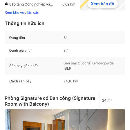
Xem bản đồ
Bảo tàng Công nghiệp và Công nghệ Visvesvaraya
6,69 km
Xem khu vực lân cận
Thông tin hữu ích
Đáng tiền
8.1
Đánh giá vị trí
8.4
Sân bay Quốc tế Kempegowda
Sân bay gần nhất
(BLR)
Cách sân bay
24,16 km
Phòng Signature có Ban công (Signature
24 m²
Room with Balcony)