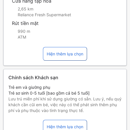
Cửa hàng tạp hóa
2,65 km
Reliance Fresh Supermarket
Rút tiền mặt
990 m
ATM
Hiện thêm lựa chọn
Chính sách Khách sạn
Trẻ em và giường phụ
Trẻ sơ sinh 0-5 tuổi [bao gồm cả bé 5 tuổi]
Lưu trú miễn phí khi sử dụng giường có sẵn. Lưu ý, nếu quý
khách cần cũi em bé, việc này có thể phát sinh thêm phụ
phí và phụ thuộc vào tình trạng thực tế.
Trẻ em 6-12 tuổi [bao gồm cả bé 12 tuổi]
Ở miễn phí nếu sử dụng giường có sẵn.
Hiện thêm lựa chọn
Những khách từ 13 tuổi trở lên tính là người lớn