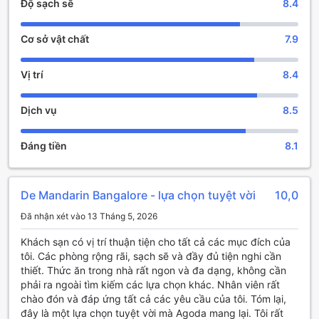
Độ sạch sẽ
8.4
không gian ấm cúng tại De Mandarin Bangalore!
Cơ sở vật chất
7.9
Trải Nghiệm Giải Trí Tại De Mandarin Bangalore
Tại De Mandarin Bangalore, du khách sẽ được trải nghiệm
Vị trí
8.4
những khoảnh khắc thư giãn và giải trí tuyệt vời tại thư viện
của khách sạn. Với không gian yên tĩnh, thư viện được thiết
Dịch vụ
8.5
kế để mang đến cho bạn một nơi lý tưởng để đắm chìm
trong những trang sách hay, từ tiểu thuyết nổi tiếng đến
các tác phẩm văn học cổ điển. Những kệ sách được sắp
Đáng tiền
8.1
xếp gọn gàng và phong phú sẽ giúp bạn dễ dàng tìm thấy
những cuốn sách phù hợp với sở thích cá nhân.
Ngoài ra, thư viện còn là nơi tổ chức các hoạt động thú vị
De Mandarin Bangalore - lựa chọn tuyệt vời
10,0
như buổi đọc sách, tọa đàm văn học và các sự kiện giao
lưu văn hóa. Đây là cơ hội tuyệt vời để bạn kết nối với
Đã nhận xét vào 13 Tháng 5, 2026
những người yêu thích sách khác và chia sẻ đam mê văn
học. Không chỉ đơn thuần là một không gian đọc sách, thư
Khách sạn có vị trí thuận tiện cho tất cả các mục đích của
viện tại De Mandarin Bangalore còn là một điểm đến văn
tôi. Các phòng rộng rãi, sạch sẽ và đầy đủ tiện nghi cần
hóa, nơi bạn có thể khám phá, học hỏi và tận hưởng những
thiết. Thức ăn trong nhà rất ngon và đa dạng, không cần
giây phút thư giãn sau những ngày dài khám phá thành
phải ra ngoài tìm kiếm các lựa chọn khác. Nhân viên rất
phố nhộn nhịp.
chào đón và đáp ứng tất cả các yêu cầu của tôi. Tóm lại,
đây là một lựa chọn tuyệt vời mà Agoda mang lại. Tôi rất