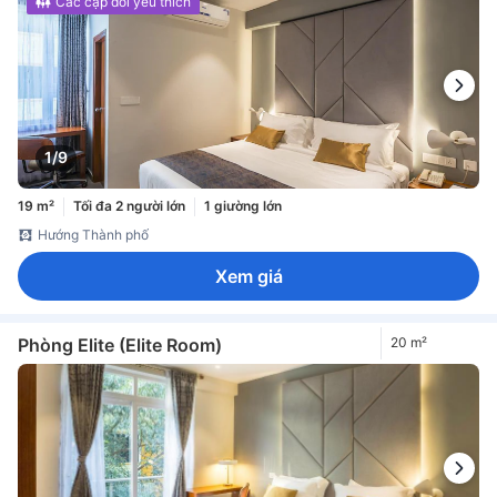
Các cặp đôi yêu thích
1/9
19 m²
Tối đa 2 người lớn
1 giường lớn
Hướng Thành phố
Xem giá
Phòng Elite (Elite Room)
20 m²