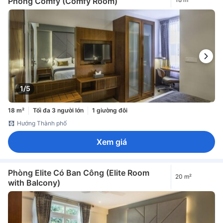
Phòng Comfy (Comfy Room)
1/5
18 m²
Tối đa 3 người lớn
1 giường đôi
Hướng Thành phố
Xem giá
Phòng Elite Có Ban Công (Elite Room
20 m²
with Balcony)