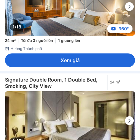
1/18
360°
24 m²
Tối đa 3 người lớn
1 giường lớn
Hướng Thành phố
Xem giá
Signature Double Room, 1 Double Bed,
24 m²
Smoking, City View