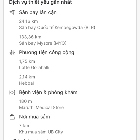
Dịch vụ thiết yếu gần nhất
Sân bay lân cận
24,16 km
Sân bay Quốc tế Kempegowda (BLR)
133,36 km
Sân bay Mysore (MYQ)
Phương tiện công cộng
1,75 km
Lotte Gollahalli
2,14 km
Hebbal
Bệnh viện & phòng khám
180 m
Maruthi Medical Store
Nơi mua sắm
7 km
Khu mua sắm UB City