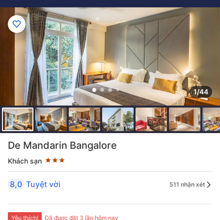
1/44
Đánh giá sao 3 sao
De Mandarin Bangalore
Khách sạn
8,0
Tuyệt vời
511 nhận xét
Yêu thích!
Đã được đặt 3 lần hôm nay