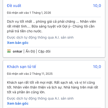
De Mandarin Bangalore tự hào cung cấp một loạt các tiện
Đề xuất
10,0
nghi vận chuyển để đảm bảo khách hàng có những trải
Đã nhận xét vào 1 Tháng 1, 2026
nghiệm thoải mái và thuận tiện nhất trong suốt thời gian lưu
trú. Dịch vụ đưa đón sân bay chuyên nghiệp sẽ giúp bạn
Dịch vụ tốt nhất .. phòng giá cả phải chăng … Nhân viên
dễ dàng di chuyển từ sân bay đến khách sạn mà không
rất nhiệt tình…. Bữa sáng tuyệt vời Gợi ý- Chúng tôi cần
phải lo lắng về việc tìm kiếm phương tiện. Đội ngũ tài xế
phải trả tiền cho nước.
thân thiện và tận tâm sẽ chào đón bạn ngay khi bạn đặt
Được dịch tự động thông qua A.I. sản sinh
chân đến Bangalore, mang đến cho bạn sự yên tâm ngay
Xem bản gốc
từ những phút đầu tiên.
Ngoài ra, khách sạn còn cung cấp dịch vụ cho thuê xe, cho
onkar
|
Ấn Độ | Cặp đôi
phép bạn tự do khám phá thành phố theo cách riêng của
mình. Nếu bạn cần một phương tiện di chuyển nhanh
chóng, dịch vụ taxi sẵn có sẽ giúp bạn dễ dàng di chuyển
Khách sạn tử tế
10,0
đến các địa điểm du lịch nổi tiếng trong khu vực. Để đảm
bảo sự thuận tiện tối đa, De Mandarin Bangalore cũng cung
Đã nhận xét vào 2 Tháng 11, 2025
cấp dịch vụ đặt vé cho các hoạt động và sự kiện, cùng với
bãi đậu xe tự phục vụ cho những ai muốn sử dụng phương
Khách sạn rất tốt về mọi mặt. Rất sạch sẽ, và vị trí cũng
tiện cá nhân. Tất cả những tiện nghi này đều nhằm mang
tốt. Nhân viên thân thiện và lịch sự. Nhà hàng trên mái rất
đến cho bạn một kỳ nghỉ thoải mái và không bị gián đoạn.
tốt và phần ăn cũng lớn.
Được dịch tự động thông qua A.I. sản sinh
Tiện Nghi Phòng Nghỉ Tại De Mandarin Bangalore
Xem bản gốc