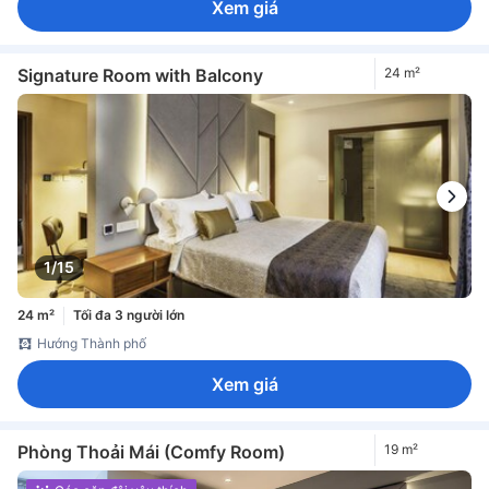
Xem giá
Signature Room with Balcony
24 m²
1/15
24 m²
Tối đa 3 người lớn
Hướng Thành phố
Xem giá
Phòng Thoải Mái (Comfy Room)
19 m²