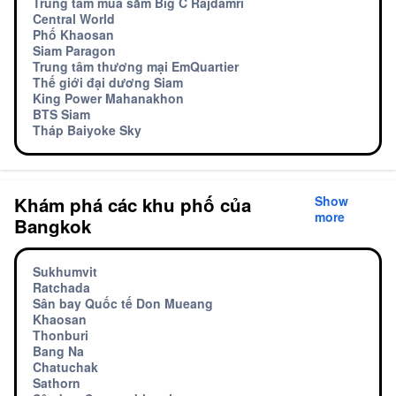
Trung tâm mua sắm Big C Rajdamri
Central World
Phố Khaosan
Siam Paragon
Trung tâm thương mại EmQuartier
Thế giới đại dương Siam
King Power Mahanakhon
BTS Siam
Tháp Baiyoke Sky
Khám phá các khu phố của
Show
more
Bangkok
Sukhumvit
Ratchada
Sân bay Quốc tế Don Mueang
Khaosan
Thonburi
Bang Na
Chatuchak
Sathorn