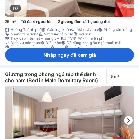
1/7
25 m²
Tối đa 4 người lớn
2 giường đơn và 1 giường đôi
Hướng Thành phố
Các loại khăn
Máy sấy tóc
Phòng tắm đứng
phòng tắm riêng
Vật dụng tắm rửa
Vòi sen
Truy cập Internet - mạng LAN
TV
Wi-Fi [miễn phí]
Dịch vụ báo thức
Điều hòa
Đồ dùng cho giấc ngủ thoải mái
Ổ cắm điện gần giường
Quạt
Sưởi
Vải trải giường
Sàn gỗ/gỗ miếng
Thùng rác
Tủ quần áo
Đi lên bằng thang máy
Nhập ngày để xem giá
Không hút thuốc
Tính năng an toàn/bảo mật
Giường trong phòng ngủ tập thể dành
15 m²
cho nam (Bed in Male Dormitory Room)