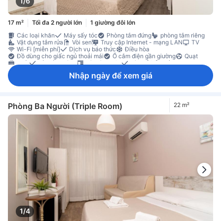
1/6
17 m²
Tối đa 2 người lớn
1 giường đôi lớn
Các loại khăn
Máy sấy tóc
Phòng tắm đứng
phòng tắm riêng
Vật dụng tắm rửa
Vòi sen
Truy cập Internet - mạng LAN
TV
Wi-Fi [miễn phí]
Dịch vụ báo thức
Điều hòa
Đồ dùng cho giấc ngủ thoải mái
Ổ cắm điện gần giường
Quạt
Sưởi
Vải trải giường
Bàn làm việc
Sàn gỗ/gỗ miếng
Thùng rác
Tủ quần áo
Giường cũi của em bé (theo yêu cầu)
Nhập ngày để xem giá
Đi lên bằng thang máy
Không hút thuốc
Tính năng an toàn/bảo mật
Phòng Ba Người (Triple Room)
22 m²
1/4