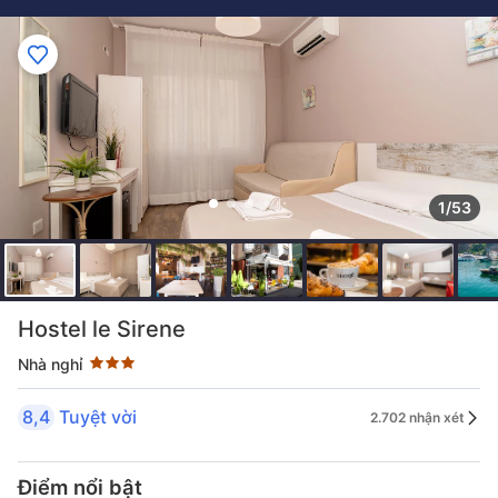
1/53
Đánh giá sao 3 sao
Hostel le Sirene
Nhà nghỉ
8,4
Tuyệt vời
2.702 nhận xét
Điểm nổi bật