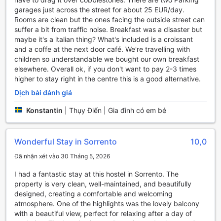
những tiện nghi tuyệt vời nhằm đảm bảo một kỳ nghỉ thoải
garages just across the street for about 25 EUR/day.
mái và thuận tiện nhất. Với hệ thống Wi-Fi miễn phí phủ
Rooms are clean but the ones facing the outside street can
sóng khắp các khu vực công cộng và trong từng phòng,
suffer a bit from traffic noise. Breakfast was a disaster but
bạn có thể dễ dàng kết nối với bạn bè và gia đình hoặc tìm
maybe it's a italian thing? What's included is a croissant
hiểu thêm về những điểm tham quan hấp dẫn quanh khu
and a coffe at the next door café. We're travelling with
vực. Điều này đặc biệt hữu ích cho những ai muốn chia sẻ
children so understandable we bought our own breakfast
những khoảnh khắc tuyệt đẹp từ hành trình của mình ngay
elsewhere. Overall ok, if you don't want to pay 2-3 times
lập tức.
higher to stay right in the centre this is a good alternative.
Ngoài ra, Hostel le Sirene còn cung cấp dịch vụ lưu trữ
hành lý, giúp bạn yên tâm khám phá thành phố mà không
Dịch bài đánh giá
phải lo lắng về việc mang theo đồ đạc cồng kềnh. Đội ngũ
Konstantin
|
Thụy Điển | Gia đình có em bé
nhân viên thân thiện và chuyên nghiệp của hostel cũng
thực hiện công tác dọn dẹp hàng ngày, đảm bảo không
gian sống luôn sạch sẽ và gọn gàng. Tất cả những tiện
nghi này sẽ góp phần tạo nên một trải nghiệm nghỉ dưỡng
Wonderful Stay in Sorrento
10,0
tuyệt vời tại Hostel le Sirene.
Đã nhận xét vào 30 Tháng 5, 2026
Tiện Nghi Vận Chuyển Tại Hostel le Sirene
I had a fantastic stay at this hostel in Sorrento. The
property is very clean, well-maintained, and beautifully
Tại Hostel le Sirene, việc di chuyển trở nên dễ dàng và
designed, creating a comfortable and welcoming
thuận tiện hơn bao giờ hết với các dịch vụ vận chuyển đa
atmosphere. One of the highlights was the lovely balcony
dạng. Khách hàng có thể tận hưởng dịch vụ đưa đón sân
with a beautiful view, perfect for relaxing after a day of
bay, giúp bạn tiết kiệm thời gian và công sức trong việc di