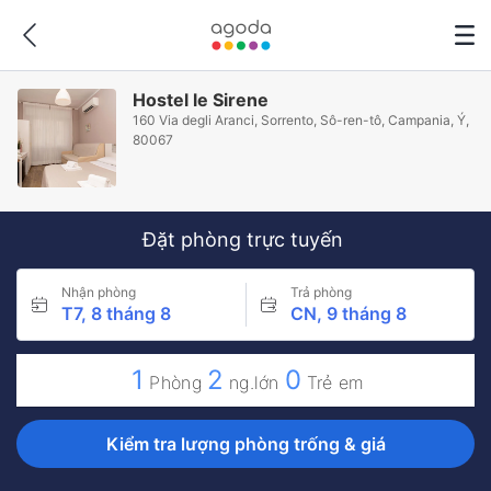
Hostel le Sirene
160 Via degli Aranci, Sorrento, Sô-ren-tô, Campania, Ý,
80067
Đặt phòng trực tuyến
Nhận phòng
Trả phòng
T7, 8 tháng 8
CN, 9 tháng 8
1
2
0
Phòng
ng.lớn
Trẻ em
Kiểm tra lượng phòng trống & giá