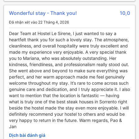
năng lượng. Bữa sáng được chuẩn bị tỉ mỉ với đa dạng các
món ăn nhẹ, từ bánh mì tươi, trái cây tươi ngon đến các loại
Wonderful stay - Thank you!
10,0
đồ uống bổ dưỡng. Đội ngũ nhân viên chu đáo và chuyên
nghiệp của chúng tôi sẽ luôn sẵn sàng phục vụ bạn, đảm
Đã nhận xét vào 22 Tháng 4, 2026
bảo rằng mỗi bữa sáng không chỉ là bữa ăn mà còn là một
trải nghiệm thú vị, giúp bạn sẵn sàng cho những cuộc
Dear Team at Hostel Le Sirene, I just wanted to say a
phiêu lưu khám phá thành phố Sô-ren-tô xinh đẹp.
heartfelt thank you for such a lovely stay. The atmosphere,
cleanliness, and overall hospitality were truly excellent and
Khám Phá Các Loại Phòng Tại Hostel le Sirene
made my experience very enjoyable. A very special thank
you to Mariana, who was absolutely outstanding. Her
Tại Hostel le Sirene, bạn sẽ tìm thấy những loại phòng đa
kindness, friendliness, and professionalism really stood out.
dạng phù hợp với nhu cầu của mọi du khách. Phòng Quad
She went above and beyond to make sure everything was
rộng 25 mét vuông, mang đến không gian thoải mái với sự
perfect, and her warm approach made me feel genuinely
lựa chọn giữa 2 giường đơn hoặc 1 giường đôi, lý tưởng
welcome throughout my stay. It’s rare to come across such
cho những chuyến đi cùng gia đình hoặc nhóm bạn. Đối với
genuine care and dedication, and I truly appreciate it. I also
những ai du lịch một mình hoặc theo cặp, phòng Standard
want to mention that the location is fantastic — having
với diện tích 17 mét vuông sẽ là sự lựa chọn hoàn hảo,
what is truly one of the best steak houses in Sorrento right
mang đến không gian ấm cúng và riêng tư.
beside the hostel made the stay even more enjoyable. I will
Ngoài ra, phòng Triple rộng 22 mét vuông với 1 giường đơn
definitely recommend your hostel to others and would be
hoặc 1 giường đôi cũng rất phù hợp cho những chuyến đi
very happy to return in the future. Warm regards, Pao &
nhóm nhỏ. Cuối cùng, phòng Twin với diện tích 17 mét
Jan
vuông, được trang bị 2 giường đơn, sẽ là lựa chọn lý tưởng
Dịch bài đánh giá
cho những ai muốn chia sẻ không gian mà vẫn giữ được sự