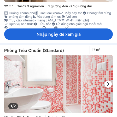
22 m²
Tối đa 3 người lớn
1 giường đơn và 1 giường đôi
Hướng Thành phố
Các loại khăn
Máy sấy tóc
Phòng tắm đứng
phòng tắm riêng
Vật dụng tắm rửa
Vòi sen
Truy cập Internet - mạng LAN
TV
Wi-Fi [miễn phí]
Dịch vụ báo thức
Điều hòa
Đồ dùng cho giấc ngủ thoải mái
Ổ cắm điện gần giường
Quạt
Sưởi
Vải trải giường
Sàn gỗ/gỗ miếng
Thùng rác
Tủ quần áo
Đi lên bằng thang máy
Nhập ngày để xem giá
Tính năng an toàn/bảo mật
Phòng Tiêu Chuẩn (Standard)
17 m²
1/2