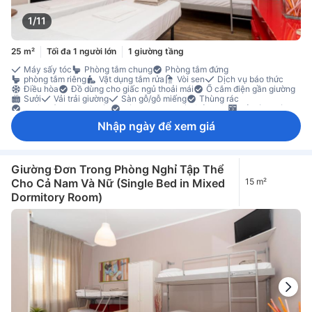
1/11
25 m²
Tối đa 1 người lớn
1 giường tầng
Máy sấy tóc
Phòng tắm chung
Phòng tắm đứng
phòng tắm riêng
Vật dụng tắm rửa
Vòi sen
Dịch vụ báo thức
Điều hòa
Đồ dùng cho giấc ngủ thoải mái
Ổ cắm điện gần giường
Sưởi
Vải trải giường
Sàn gỗ/gỗ miếng
Thùng rác
Đi lên bằng thang máy
Tính năng an toàn/bảo mật
Tủ có khoá
Nhập ngày để xem giá
Giường Đơn Trong Phòng Nghỉ Tập Thể
Cho Cả Nam Và Nữ (Single Bed in Mixed
15 m²
Dormitory Room)