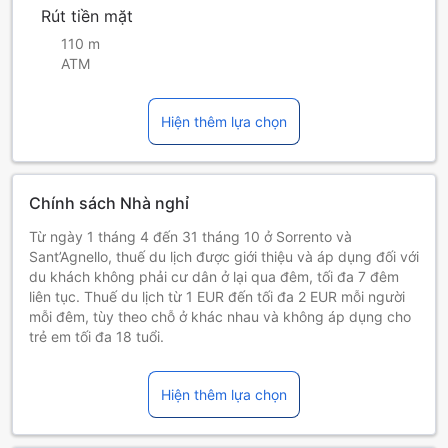
Rút tiền mặt
110 m
ATM
Hiện thêm lựa chọn
Chính sách Nhà nghỉ
Từ ngày 1 tháng 4 đến 31 tháng 10 ở Sorrento và
Sant’Agnello, thuế du lịch được giới thiệu và áp dụng đối với
du khách không phải cư dân ở lại qua đêm, tối đa 7 đêm
liên tục. Thuế du lịch từ 1 EUR đến tối đa 2 EUR mỗi người
mỗi đêm, tùy theo chỗ ở khác nhau và không áp dụng cho
trẻ em tối đa 18 tuổi.
Chỗ nghỉ không có lễ tân 24 giờ. Lễ tân mở cửa từ 7:00 AM
đến 8:30 PM. Khách đến sau 20:30 sẽ phải chịu phụ phí 30
Hiện thêm lựa chọn
EUR
Trẻ em và giường phụ