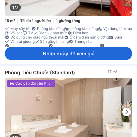
1/7
15 m²
Tối đa 1 người lớn
1 giường tầng
Máy sấy tóc
Phòng tắm đứng
phòng tắm riêng
Vật dụng tắm rửa
Vòi sen
TV
Dịch vụ báo thức
Điều hòa
Đồ dùng cho giấc ngủ thoải mái
Ổ cắm điện gần giường
Sưởi
Vải trải giường
Sàn gỗ/gỗ miếng
Thùng rác
Đi lên bằng thang máy
Tính năng an toàn/bảo mật
Tủ có khoá
Nhập ngày để xem giá
Phòng Tiêu Chuẩn (Standard)
17 m²
Các cặp đôi yêu thích