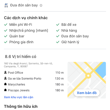
Đưa đón sân bay
Các dịch vụ chính khác
Miễn phí Wi-Fi
Bãi để xe
Nhận/trả phòng [nhanh]
Nhà hàng
Quán bar
Đưa đón sân bay
Phòng gia đình
Giữ hành lý
8.6
Vị trí hiếm có
160 Via degli Aranci, Sorrento, Sô-ren-tô,
Campania, Ý, 80067
Post Office
110 m
Ga xe lửa Sorrento Porto
130 m
Marycharles
180 m
Piscopo Jewels
180 m
Xem bản đồ
Xem khu vực lân cận
Thông tin hữu ích