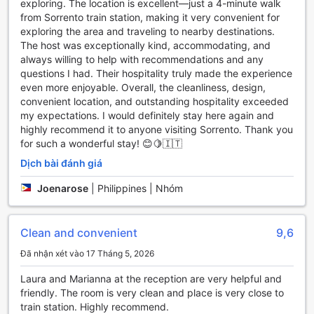
exploring. The location is excellent—just a 4-minute walk
chuyển từ sân bay về khách sạn. Nhân viên thân thiện của
from Sorrento train station, making it very convenient for
chúng tôi sẽ chờ đón bạn tại sân bay, đảm bảo bạn có một
exploring the area and traveling to nearby destinations.
khởi đầu suôn sẻ cho kỳ nghỉ của mình tại Sô-ren-tô.
The host was exceptionally kind, accommodating, and
Ngoài ra, Hostel le Sirene còn cung cấp dịch vụ cho thuê
always willing to help with recommendations and any
xe, cho phép bạn tự do khám phá vẻ đẹp của vùng đất
questions I had. Their hospitality truly made the experience
này theo cách riêng của mình. Để thuận tiện hơn, khách có
even more enjoyable. Overall, the cleanliness, design,
thể sử dụng bãi đậu xe tại khách sạn, tuy nhiên, xin lưu ý
convenient location, and outstanding hospitality exceeded
rằng sẽ có phí đậu xe áp dụng. Với những tiện nghi vận
my expectations. I would definitely stay here again and
chuyển này, bạn sẽ dễ dàng tiếp cận các điểm tham quan
highly recommend it to anyone visiting Sorrento. Thank you
nổi tiếng và trải nghiệm cuộc sống địa phương một cách
for such a wonderful stay! 😊🍋🇮🇹
trọn vẹn nhất.
Dịch bài đánh giá
Tiện Nghi Phòng Nghỉ Tại Hostel le Sirene
Joenarose
|
Philippines | Nhóm
Tại Hostel le Sirene, mỗi phòng nghỉ đều được trang bị đầy
đủ các tiện nghi hiện đại để mang đến sự thoải mái tối đa
Clean and convenient
9,6
cho du khách. Hệ thống điều hòa không khí sẽ giúp bạn dễ
dàng điều chỉnh nhiệt độ theo ý thích, tạo cảm giác mát mẻ
Đã nhận xét vào 17 Tháng 5, 2026
và dễ chịu trong những ngày hè oi ả của Sô-ren-tô. Ngoài
ra, bạn cũng có thể tận hưởng những giây phút thư giãn
Laura and Marianna at the reception are very helpful and
với chiếc tivi được lắp đặt trong phòng, nơi bạn có thể xem
friendly. The room is very clean and place is very close to
các chương trình yêu thích hoặc theo dõi tin tức trong khi
train station. Highly recommend.