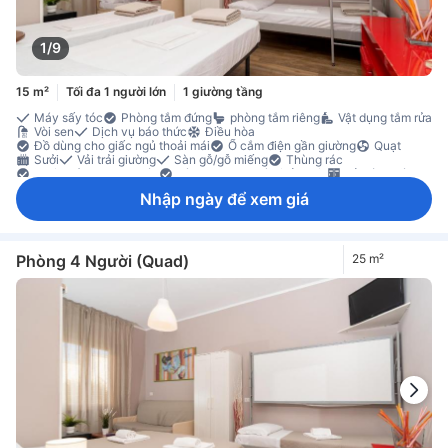
1/9
15 m²
Tối đa 1 người lớn
1 giường tầng
Máy sấy tóc
Phòng tắm đứng
phòng tắm riêng
Vật dụng tắm rửa
Vòi sen
Dịch vụ báo thức
Điều hòa
Đồ dùng cho giấc ngủ thoải mái
Ổ cắm điện gần giường
Quạt
Sưởi
Vải trải giường
Sàn gỗ/gỗ miếng
Thùng rác
Đi lên bằng thang máy
Tính năng an toàn/bảo mật
Tủ có khoá
Nhập ngày để xem giá
Phòng 4 Người (Quad)
25 m²