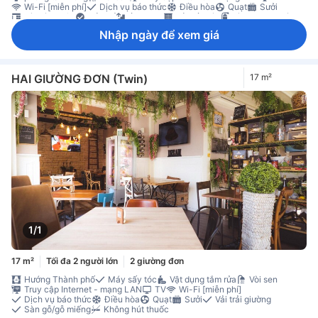
Wi-Fi [miễn phí]
Dịch vụ báo thức
Điều hòa
Quạt
Sưởi
Bàn làm việc
Cửa sổ
tầng cao
Tủ quần áo
Bình chữa cháy
Điều hòa cá nhân
Tủ có khoá
Nhập ngày để xem giá
HAI GIƯỜNG ĐƠN (Twin)
17 m²
1/1
17 m²
Tối đa 2 người lớn
2 giường đơn
Hướng Thành phố
Máy sấy tóc
Vật dụng tắm rửa
Vòi sen
Truy cập Internet - mạng LAN
TV
Wi-Fi [miễn phí]
Dịch vụ báo thức
Điều hòa
Quạt
Sưởi
Vải trải giường
Sàn gỗ/gỗ miếng
Không hút thuốc