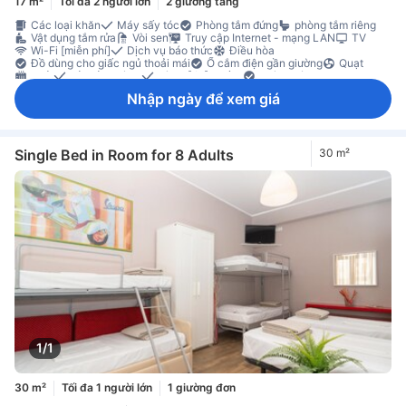
17 m²
Tối đa 2 người lớn
2 giường tầng
Các loại khăn
Máy sấy tóc
Phòng tắm đứng
phòng tắm riêng
Vật dụng tắm rửa
Vòi sen
Truy cập Internet - mạng LAN
TV
Wi-Fi [miễn phí]
Dịch vụ báo thức
Điều hòa
Đồ dùng cho giấc ngủ thoải mái
Ổ cắm điện gần giường
Quạt
Sưởi
Vải trải giường
Sàn gỗ/gỗ miếng
Thùng rác
Đi lên bằng thang máy
Tính năng an toàn/bảo mật
Nhập ngày để xem giá
Single Bed in Room for 8 Adults
30 m²
1/1
30 m²
Tối đa 1 người lớn
1 giường đơn