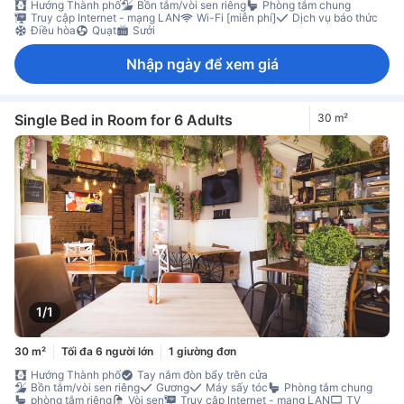
Hướng Thành phố
Bồn tắm/vòi sen riêng
Phòng tắm chung
Truy cập Internet - mạng LAN
Wi-Fi [miễn phí]
Dịch vụ báo thức
Điều hòa
Quạt
Sưởi
Nhập ngày để xem giá
Single Bed in Room for 6 Adults
30 m²
1/1
30 m²
Tối đa 6 người lớn
1 giường đơn
Hướng Thành phố
Tay nắm đòn bẩy trên cửa
Bồn tắm/vòi sen riêng
Gương
Máy sấy tóc
Phòng tắm chung
phòng tắm riêng
Vòi sen
Truy cập Internet - mạng LAN
TV