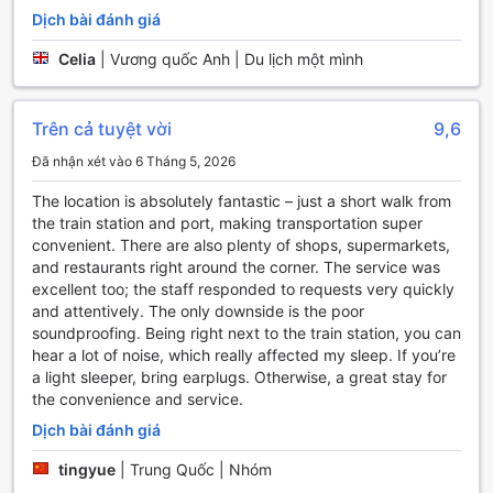
thưởng thức không khí thoải mái của nơi đây.
Dịch bài đánh giá
Để giúp bạn có một kỳ nghỉ trọn vẹn, Hostel le Sirene cũng
cung cấp đầy đủ các vật dụng cần thiết như khăn tắm và
Celia
|
Vương quốc Anh | Du lịch một mình
bộ đồ dùng vệ sinh cá nhân. Những bộ ga trải giường sạch
sẽ và mềm mại sẽ khiến bạn cảm thấy như đang ở trong
chính ngôi nhà của mình. Với tất cả những tiện nghi này,
Trên cả tuyệt vời
9,6
Hostel le Sirene hứa hẹn sẽ mang đến cho bạn một trải
Đã nhận xét vào 6 Tháng 5, 2026
nghiệm nghỉ dưỡng tuyệt vời và đáng nhớ.
The location is absolutely fantastic – just a short walk from
Trải Nghiệm Ẩm Thực Tại Hostel le Sirene
the train station and port, making transportation super
convenient. There are also plenty of shops, supermarkets,
Tại Hostel le Sirene, thực khách sẽ được trải nghiệm không
and restaurants right around the corner. The service was
gian ẩm thực tuyệt vời với quán cà phê thân thiện và ấm
excellent too; the staff responded to requests very quickly
cúng. Nơi đây không chỉ là điểm dừng chân lý tưởng cho
and attentively. The only downside is the poor
những ai yêu thích hương vị cà phê thơm ngon, mà còn là
soundproofing. Being right next to the train station, you can
nơi để thư giãn, trò chuyện cùng bạn bè hoặc làm việc
hear a lot of noise, which really affected my sleep. If you’re
trong một bầu không khí thoải mái và dễ chịu. Với những ly
a light sleeper, bring earplugs. Otherwise, a great stay for
cà phê được pha chế từ những hạt cà phê chất lượng nhất,
the convenience and service.
quán cà phê của chúng tôi mang đến cho bạn những giây
phút thưởng thức tuyệt vời bên tách cà phê nóng hổi.
Dịch bài đánh giá
Ngoài ra, Hostel le Sirene còn phục vụ bữa sáng kiểu lục
tingyue
|
Trung Quốc | Nhóm
địa mỗi ngày, giúp bạn khởi đầu một ngày mới tràn đầy