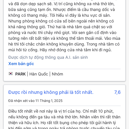
và đã dọn dẹp sạch sẽ. Vị trí cũng không xa nhà thờ lớn,
còn có lễ tân phục vụ 24/7, luôn sẵn sàng giúp đỡ du khách
bữa sáng cũng tạm ổn. Nhược điểm là cầu thang dốc và
trong mọi yêu cầu và tư vấn về du lịch.
không có thang máy. Tôi hiểu vì đây là khu vực di sản.
Khách sạn cung cấp Wi-Fi miễn phí trong các khu vực
Nhưng phòng không có cửa sổ bên ngoài nên không có
công cộng, giúp du khách duy trì kết nối internet mọi lúc
khả năng thông gió. Thứ hai là nhà tắm quá chật so với
mọi nơi. Ngoài ra, khách sạn cũng có khu vực hút thuốc
phòng và nước thì chảy nhỏ giọt. Vòi sen gắn cố định vào
riêng biệt để phục vụ những khách hàng hút thuốc. Tất cả
tường nên rất bất tiện và không thể tắm thoải mái. Vào mùa
các phòng đều được trang bị Wi-Fi miễn phí, đảm bảo du
hè thì tôi chắc chắn không khuyên dùng. Trong nhà tắm có
khách có thể truy cập internet một cách thuận tiện. Ngoài
mùi hôi từ cống. Hãy nhớ đóng cửa nhà tắm khi đi ngủ.
ra, khách sạn còn cung cấp dịch vụ check-in/check-out
Được dịch tự động thông qua A.I. sản sinh
nhanh chóng, lưu giữ hành lý, máy bán hàng tự động và
dịch vụ dọn phòng hàng ngày để đảm bảo sự thoải mái và
Xem bản gốc
tiện nghi cho du khách.
PARK
|
Hàn Quốc | Nhóm
Tiện ích vận chuyển tại Khách sạn Veneto
Được rồi nhưng không phải là tốt nhất.
7,6
Khách sạn Veneto tọa lạc ở Florence, Ý, mang đến cho
khách hàng những tiện ích vận chuyển đáng chú ý. Đầu
Đã nhận xét vào 11 Tháng 1, 2025
tiên, khách sạn cung cấp dịch vụ đưa đón sân bay để đảm
bảo khách hàng có một chuyến đi thuận tiện và thoải mái.
Điều tốt nhất về nơi này là vị trí của họ. Chỉ mất 10 phút,
Ngoài ra, khách sạn cũng cung cấp dịch vụ tour để khách
nếu không đến ga tàu và nhà thờ lớn. Nhân viên thì rất thân
hàng có thể khám phá thành phố Florence một cách dễ
thiện và hữu ích. Họ rất tốt bụng cho phép tôi gửi hành lý
dàng và thú vị.
khi đến sớm và trong ngày trả phòng trước chuyến tàu của