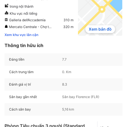
trong nội thành
Khu vực nổi tiếng
Galleria dell’Accademia
310 m
Mercato Centrale - Chợ trung tâm
320 m
Xem bản đồ
Xem khu vực lân cận
Thông tin hữu ích
Đáng tiền
7.7
Cách trung tâm
0. Km
Đánh giá vị trí
8.3
Sân bay gần nhất
Sân bay Florence (FLR)
Cách sân bay
5,16 km
Phòng Tiêu chuẩn 3 người (Standard