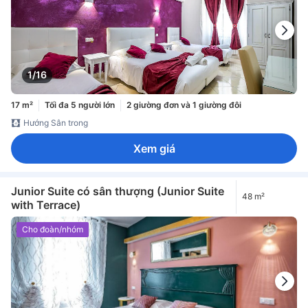
1/16
17 m²
Tối đa 5 người lớn
2 giường đơn và 1 giường đôi
Hướng Sân trong
Xem giá
Junior Suite có sân thượng (Junior Suite
48 m²
with Terrace)
Cho đoàn/nhóm