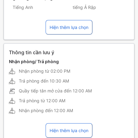
Tiếng Anh
tiếng Ả Rập
tiếng Đức
Tiếng Hàn
Hiện thêm lựa chọn
Tiếng Nhật
tiếng Pháp
tiếng Tây Ban Nha
Tiếng Trung (Quảng Đông)
tiếng Ý
Thông tin cần lưu ý
Nhận phòng/ Trả phòng
Nhận phòng từ
02:00 PM
Trả phòng đến
10:30 AM
Quầy tiếp tân mở cửa đến
12:00 AM
Trả phòng từ
12:00 AM
Nhận phòng đến
12:00 AM
Hiện thêm lựa chọn