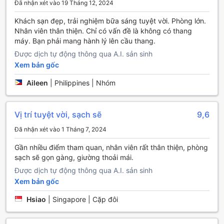
Nếu du khách muốn thưởng thức ẩm thực Halal, khách sạn
Đã nhận xét vào 19 Tháng 12, 2024
Veneto cũng có một nhà hàng Halal đáng chú ý. Với các
Khách sạn đẹp, trải nghiệm bữa sáng tuyệt vời. Phòng lớn.
món ăn Halal tinh tế và ngon miệng, du khách sẽ có cơ hội
Nhân viên thân thiện. Chỉ có vấn đề là không có thang
khám phá hương vị độc đáo của ẩm thực Ý. Với những tiện
máy. Bạn phải mang hành lý lên cầu thang.
nghi ẩm thực đa dạng như vậy, du khách sẽ không bao giờ
cảm thấy nhàm chán khi lựa chọn ẩm thực tại khách sạn
Được dịch tự động thông qua A.I. sản sinh
Veneto.
Xem bản gốc
Các loại phòng tại Hotel Veneto, Florence, Ý
Aileen
|
Philippines | Nhóm
Hotel Veneto tại Florence, Ý, mang đến cho du khách một
loạt các loại phòng đa dạng để lựa chọn. Với các phòng
Vị trí tuyệt vời, sạch sẽ
9,6
như Economy Double Room, Junior Suite with Terrace,
Đã nhận xét vào 1 Tháng 7, 2024
Standard Double Room, Standard Familly Room, Standard
Single Room, Standard Triple Room và Superior Family
Gần nhiều điểm tham quan, nhân viên rất thân thiện, phòng
Room, khách hàng sẽ có nhiều sự lựa chọn phù hợp với nhu
sạch sẽ gọn gàng, giường thoải mái.
cầu của mình. Từ phòng tiết kiệm đến phòng sang trọng,
Được dịch tự động thông qua A.I. sản sinh
Hotel Veneto đảm bảo rằng du khách sẽ có một kỳ nghỉ
Xem bản gốc
thoải mái và đáng nhớ.
Đặt phòng tại Hotel Veneto thông qua Agoda sẽ mang lại
Hsiao
|
Singapore | Cặp đôi
nhiều lợi ích cho khách hàng. Agoda cam kết cung cấp giá
tốt nhất cho các loại phòng tại khách sạn này, giúp khách
hàng tiết kiệm tối đa chi phí. Đặt phòng trên Agoda cũng