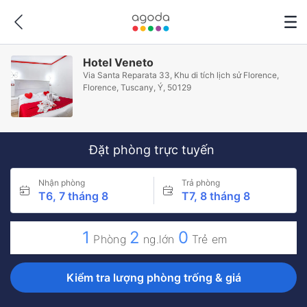
Hotel Veneto
Via Santa Reparata 33, Khu di tích lịch sử Florence,
Florence, Tuscany, Ý, 50129
Đặt phòng trực tuyến
Nhận phòng
Trả phòng
T6, 7 tháng 8
T7, 8 tháng 8
1
2
0
Phòng
ng.lớn
Trẻ em
Kiểm tra lượng phòng trống & giá