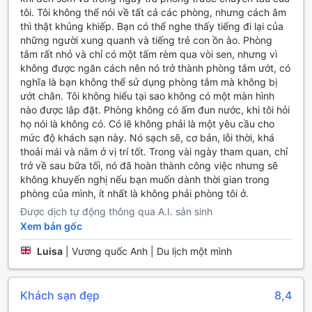
Khách sạn Veneto cũng có dịch vụ đậu xe valet và bãi đậu
tôi. Tôi không thể nói về tất cả các phòng, nhưng cách âm
xe để khách hàng có thể an tâm về việc đỗ xe. Nếu khách
thì thật khủng khiếp. Bạn có thể nghe thấy tiếng đi lại của
hàng muốn sử dụng dịch vụ taxi, khách sạn cũng sẽ hỗ trợ
những người xung quanh và tiếng trẻ con ồn ào. Phòng
đặt xe và cung cấp thông tin cần thiết. Ngoài ra, khách sạn
tắm rất nhỏ và chỉ có một tấm rèm qua vòi sen, nhưng vì
còn cung cấp dịch vụ bán vé và hỗ trợ đặt vé cho các hoạt
không được ngăn cách nên nó trở thành phòng tắm ướt, có
động giải trí và tham quan trong khu vực. Lưu ý rằng, dịch
nghĩa là bạn không thể sử dụng phòng tắm mà không bị
vụ đậu xe sẽ áp dụng phí.
ướt chân. Tôi không hiểu tại sao không có một màn hình
nào được lắp đặt. Phòng không có ấm đun nước, khi tôi hỏi
Tiện nghi ẩm thực tuyệt vời tại Khách sạn Veneto
họ nói là không có. Có lẽ không phải là một yêu cầu cho
mức độ khách sạn này. Nó sạch sẽ, cơ bản, lỗi thời, khá
Khách sạn Veneto tọa lạc tại Florence, Ý, mang đến cho du
thoải mái và nằm ở vị trí tốt. Trong vài ngày tham quan, chỉ
khách một trải nghiệm ẩm thực tuyệt vời. Đầu ngày, du
trở về sau bữa tối, nó đã hoàn thành công việc nhưng sẽ
khách có thể tận hưởng bữa sáng đa dạng tại nhà hàng
không khuyến nghị nếu bạn muốn dành thời gian trong
sáng của khách sạn với buffet sáng phong phú. Với nhiều
phòng của mình, ít nhất là không phải phòng tôi ở.
món ăn từ khắp nơi trên thế giới, du khách sẽ có cơ hội
Được dịch tự động thông qua A.I. sản sinh
thưởng thức các món ăn ngon lành và tươi ngon để bắt
Xem bản gốc
đầu một ngày mới tràn đầy năng lượng.
Ngoài ra, khách sạn Veneto cũng cung cấp dịch vụ phòng
Luisa
|
Vương quốc Anh | Du lịch một mình
ăn tại chỗ, giúp du khách có thể thưởng thức các món ăn
ngon tại phòng riêng của mình. Du khách chỉ cần gọi điện
thoại và đặt món yêu thích, và nhân viên phục vụ sẽ mang
Khách sạn đẹp
8,4
đến một bữa ăn tuyệt vời trực tiếp tới phòng.