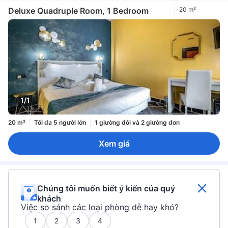
Deluxe Quadruple Room, 1 Bedroom
20 m²
1/1
20 m²
Tối đa 5 người lớn
1 giường đôi và 2 giường đơn
Xem giá
Chúng tôi muốn biết ý kiến của quý
khách
Việc so sánh các loại phòng dễ hay khó?
1
2
3
4