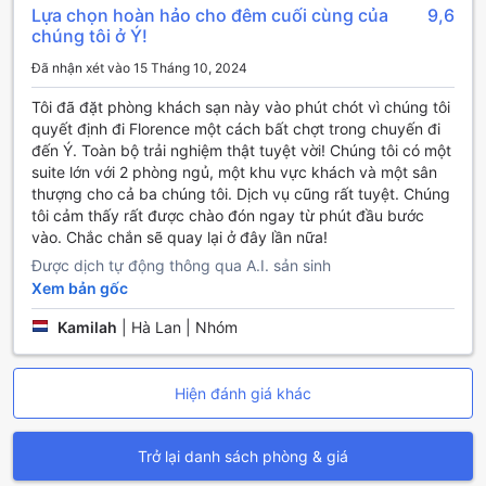
Lựa chọn hoàn hảo cho đêm cuối cùng của
9,6
mang lại trải nghiệm đơn giản và không cần quá nhiều rắc
chúng tôi ở Ý!
rối, giúp du khách tiết kiệm thời gian và công sức. Hãy đặt
phòng ngay trên Agoda để tận hưởng kỳ nghỉ tuyệt vời tại
Đã nhận xét vào 15 Tháng 10, 2024
Hotel Veneto.
Tôi đã đặt phòng khách sạn này vào phút chót vì chúng tôi
Khám phá Khu di tích lịch sử Florence tại Florence, Ý
quyết định đi Florence một cách bất chợt trong chuyến đi
đến Ý. Toàn bộ trải nghiệm thật tuyệt vời! Chúng tôi có một
Khu di tích lịch sử Florence nằm tại trung tâm thành phố
suite lớn với 2 phòng ngủ, một khu vực khách và một sân
Florence, Ý, là một điểm đến hấp dẫn cho những ai yêu
thượng cho cả ba chúng tôi. Dịch vụ cũng rất tuyệt. Chúng
thích lịch sử và nghệ thuật. Với hơn 600 năm lịch sử,
tôi cảm thấy rất được chào đón ngay từ phút đầu bước
Florence đã từng là trung tâm văn hóa của châu Âu và là
vào. Chắc chắn sẽ quay lại ở đây lần nữa!
nơi ra đời của nhiều nhà nghệ sĩ và nhà văn nổi tiếng.
Được dịch tự động thông qua A.I. sản sinh
Khu di tích lịch sử Florence bao gồm nhiều điểm tham quan
Xem bản gốc
nổi tiếng như Cung điện Pitti, Nhà thờ Santa Maria del Fiore
và Bảo tàng Uffizi. Du khách có thể khám phá kiến trúc
Kamilah
|
Hà Lan | Nhóm
độc đáo của các cung điện và nhà thờ, ngắm nhìn những
tác phẩm nghệ thuật vĩ đại và tìm hiểu về lịch sử và văn
hóa của thành phố này. Ngoài ra, khu vực này cũng có
Hiện đánh giá khác
nhiều quảng trường và con phố nhỏ xinh đẹp, tạo nên một
không gian lý tưởng để đi dạo và thưởng thức ẩm thực đặc
trưng của Florence.
Trở lại danh sách phòng & giá