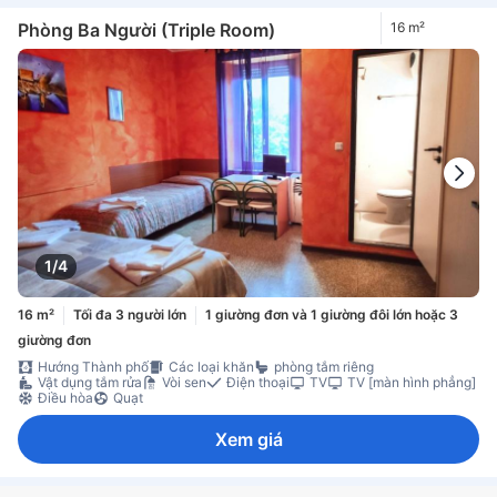
Phòng Ba Người (Triple Room)
16 m²
1/4
16 m²
Tối đa 3 người lớn
1 giường đơn và 1 giường đôi lớn hoặc 3
giường đơn
Hướng Thành phố
Các loại khăn
phòng tắm riêng
Vật dụng tắm rửa
Vòi sen
Điện thoại
TV
TV [màn hình phẳng]
Điều hòa
Quạt
Xem giá