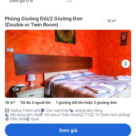
Đánh giá vị trí
7.3
Phòng Giường Đôi/2 Giường Đơn
16 m²
(Double or Twin Room)
1/4
16 m²
Tối đa 2 người lớn
1 giường đôi lớn hoặc 2 giường đơn
Hướng Thành phố
Các loại khăn
phòng tắm riêng
Vật dụng tắm rửa
Vòi sen
Điện thoại
TV
TV [màn hình phẳng]
Điều hòa
Quạt
Xem giá