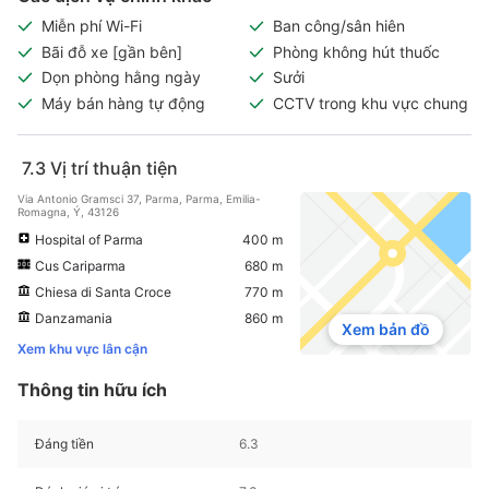
Miễn phí Wi-Fi
Ban công/sân hiên
Bãi đỗ xe [gần bên]
Phòng không hút thuốc
Dọn phòng hằng ngày
Sưởi
Máy bán hàng tự động
CCTV trong khu vực chung
7.3
Vị trí thuận tiện
Via Antonio Gramsci 37, Parma, Parma, Emilia-
Romagna, Ý, 43126
Hospital of Parma
400 m
Cus Cariparma
680 m
Chiesa di Santa Croce
770 m
Danzamania
860 m
Xem bản đồ
Xem khu vực lân cận
Thông tin hữu ích
Đáng tiền
6.3