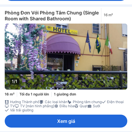
Phòng Đơn Với Phòng Tắm Chung (Single
16 m²
Room with Shared Bathroom)
1/1
16 m²
Tối đa 1 người lớn
1 giường đơn
Hướng Thành phố
Các loại khăn
Phòng tắm chung
Điện thoại
TV
TV [màn hình phẳng]
Điều hòa
Quạt
Sưởi
Vải trải giường
Xem giá