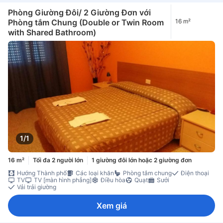
Phòng Giường Đôi/ 2 Giường Đơn với
Phòng tắm Chung (Double or Twin Room
16 m²
with Shared Bathroom)
1/1
16 m²
Tối đa 2 người lớn
1 giường đôi lớn hoặc 2 giường đơn
Hướng Thành phố
Các loại khăn
Phòng tắm chung
Điện thoại
TV
TV [màn hình phẳng]
Điều hòa
Quạt
Sưởi
Vải trải giường
Xem giá