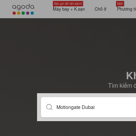
Đặt gói để tiết kiệm!
Mới!
Máy bay + K.sạn
Chỗ ở
Phương ti
K
Tìm kiếm đ