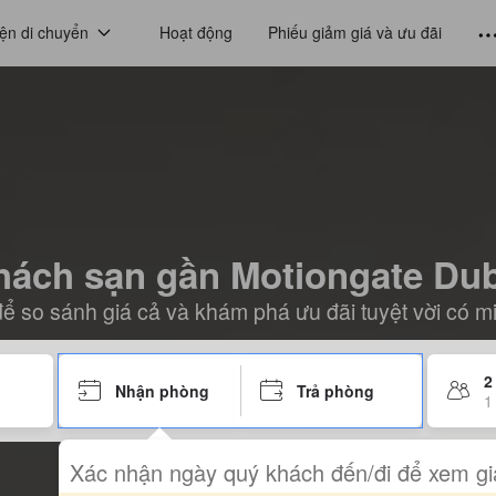
ện di chuyển
Hoạt động
Phiếu giảm giá và ưu đãi
hách sạn gần Motiongate Dub
ể so sánh giá cả và khám phá ưu đãi tuyệt vời có m
2
Nhận phòng
Trả phòng
1
Xác nhận ngày quý khách đến/đi để xem gi