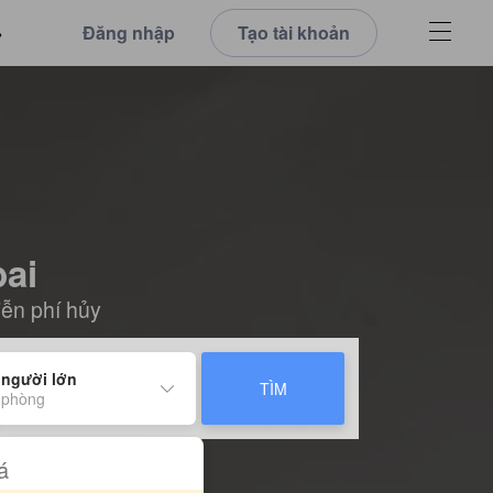
Đăng nhập
Tạo tài khoản
ai
iễn phí hủy
 người lớn
TÌM
 phòng
á