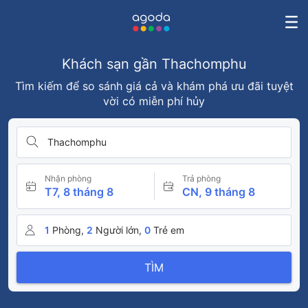
Khách sạn gần Thachomphu
Tìm kiếm để so sánh giá cả và khám phá ưu đãi tuyệt
vời có miễn phí hủy
Thachomphu
Nhận phòng
Trả phòng
T7, 8 tháng 8
CN, 9 tháng 8
1
Phòng,
2
Người lớn,
0
Trẻ em
TÌM