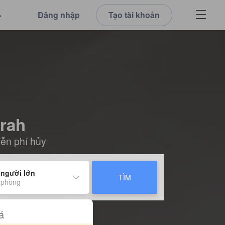
Đăng nhập
Tạo tài khoản
irah
iễn phí hủy
 người lớn
TÌM
 phòng
á