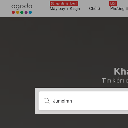
Đặt gói để tiết kiệm!
Mới!
Máy bay + K.sạn
Chỗ ở
Phương ti
Khá
Tìm kiếm đ