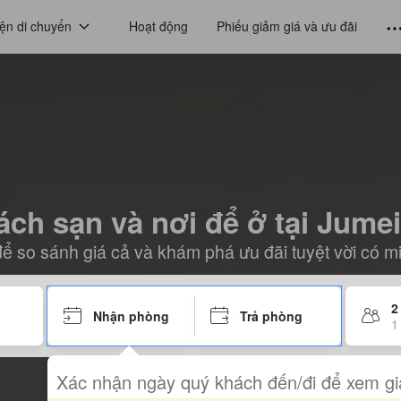
ện di chuyển
Hoạt động
Phiếu giảm giá và ưu đãi
ch sạn và nơi để ở tại Jume
ể so sánh giá cả và khám phá ưu đãi tuyệt vời có m
2
Nhận phòng
Trả phòng
1
Xác nhận ngày quý khách đến/đi để xem gi