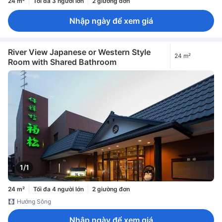
24 m²
Tối đa 3 người lớn
2 giường đơn
Nhập ngày để xem giá
River View Japanese or Western Style
24 m²
Room with Shared Bathroom
1/1
24 m²
Tối đa 4 người lớn
2 giường đơn
Hướng Sông
Nhập ngày để xem giá