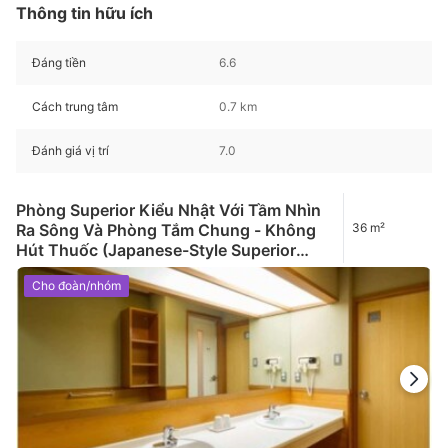
Thông tin hữu ích
Đáng tiền
6.6
Cách trung tâm
0.7 km
Đánh giá vị trí
7.0
Phòng Superior Kiểu Nhật Với Tầm Nhìn
Ra Sông Và Phòng Tắm Chung - Không
36 m²
Hút Thuốc (Japanese-Style Superior
Room with River View and Shared
Cho đoàn/nhóm
Bathroom- Non-Smoking)