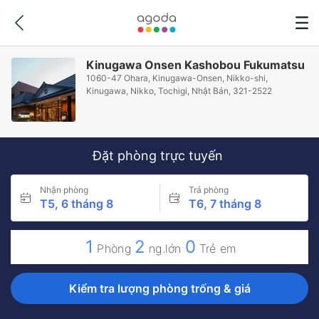
Kinugawa Onsen Kashobou Fukumatsu
1060-47 Ohara, Kinugawa-Onsen, Nikko-shi,
Kinugawa, Nikko, Tochigi, Nhật Bản, 321-2522
Đặt phòng trực tuyến
Nhận phòng
Trả phòng
T5, 6 tháng 8
T6, 7 tháng 8
1
2
0
Phòng
ng.lớn
Trẻ em
Kiểm tra lượng phòng trống & giá