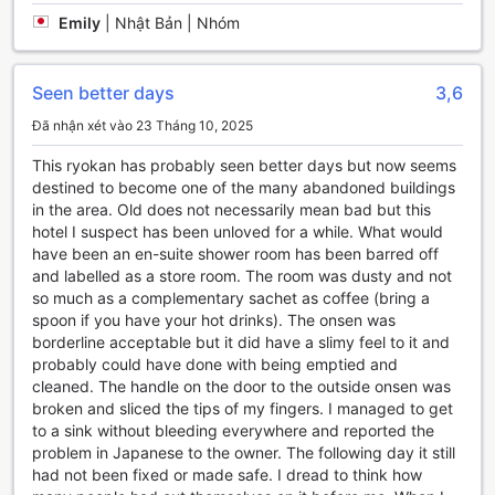
Emily
|
Nhật Bản | Nhóm
Tiện ích vận chuyển tại Kinugawa Onsen Kashobou
Fukumatsu
Seen better days
3,6
Khách sạn Kinugawa Onsen Kashobou Fukumatsu tọa lạc
tại Nikko, Nhật Bản, cung cấp nhiều tiện ích vận chuyển để
Đã nhận xét vào 23 Tháng 10, 2025
đáp ứng nhu cầu của du khách. Khách sạn có bãi đậu xe
riêng, giúp du khách dễ dàng di chuyển và lưu trữ xe của
This ryokan has probably seen better days but now seems
mình. Đặc biệt, bãi đậu xe tại đây hoàn toàn miễn phí, giúp
destined to become one of the many abandoned buildings
tiết kiệm chi phí cho khách hàng.
in the area. Old does not necessarily mean bad but this
hotel I suspect has been unloved for a while. What would
Nhà hàng tại Kinugawa Onsen Kashobou Fukumatsu
have been an en-suite shower room has been barred off
and labelled as a store room. The room was dusty and not
Nhà hàng tại Kinugawa Onsen Kashobou Fukumatsu là nơi
so much as a complementary sachet as coffee (bring a
tuyệt vời để thưởng thức ẩm thực Nhật Bản truyền thống
spoon if you have your hot drinks). The onsen was
và đặc sản địa phương. Với không gian sang trọng và ấm
borderline acceptable but it did have a slimy feel to it and
cúng, nhà hàng tạo ra một không khí thân thiện và thoải
probably could have done with being emptied and
mái cho khách hàng. Bữa sáng buffet phong phú với các
cleaned. The handle on the door to the outside onsen was
món ăn tươi ngon và đa dạng từ các món trứ danh đến
broken and sliced the tips of my fingers. I managed to get
món ăn chay. Bạn cũng có thể thưởng thức bữa trưa và
to a sink without bleeding everywhere and reported the
bữa tối tại nhà hàng, với các món ăn tinh tế được chế biến
problem in Japanese to the owner. The following day it still
từ những nguyên liệu tươi ngon nhất. Đội ngũ đầu bếp tài
had not been fixed or made safe. I dread to think how
ba sẽ mang đến cho bạn những món ăn ngon miệng và