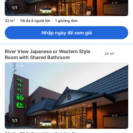
1/1
32 m²
Tối đa 8 người lớn
1 giường đơn
Nhập ngày để xem giá
River View Japanese or Western Style
24 m²
Room with Shared Bathroom
1/1