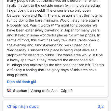
many people had cut themselves on it before me. When I
đáp ứng mọi yêu cầu ẩm thực của bạn.
finally made it to the outside onsen (with my plastered up
finger tips), it was cold! The onsen is also only open
Khám phá vùng Kinugawa tại Nikko, Nhật Bản
between 6pm and 9pm! The impression is that this hotel is
run by doing the bare minimum. Would I stay here again?
Với vẻ đẹp tự nhiên hoang sơ và không khí trong lành, vùng
Probably not. Was it worth ¥***a night for 2 people? We
Kinugawa tại Nikko, Nhật Bản là một điểm đến lý tưởng cho
have been extensively travelling in Japan for many years
những ai muốn trốn xa cuộc sống đô thị và thư giãn trong
and stayed in some wonderful places for similar prices. In
không gian yên bình. Nằm ở vùng đồi cao, Kinugawa nổi
terms of food, this town has very few restaurants open in
tiếng với các suối nước nóng tự nhiên, là điểm đến hàng
the evening and almost everything was closed on a
đầu cho những ai muốn tận hưởng những phút giây thư
Wednesday. I suspect the place is being kept alive as a
giãn trong một không gian thiên nhiên tuyệt đẹp. Khu vực
stopover for visitors to Nikko. The whole area would still be
này cũng nằm gần công viên quốc gia Nikko, nơi có những
a lovely spa town if they removed the abandoned old
ngôi đền và nguyên lý UNESCO, thu hút du khách từ khắp
buildings and maintained the nice ones that are left. There’s
nơi trên thế giới.
definitely a feeling that the glory days of this area have
Nếu bạn đang tìm kiếm một nơi lưu trú tại Kinugawa,
long passed.
Kashobou Fukumatsu là một lựa chọn tuyệt vời. Khách sạn
Dịch bài đánh giá
này nằm trong một khu vườn rộng lớn với những cây cối
xanh tươi và khu vực nghỉ dưỡng yên tĩnh. Với các phòng
Stephan
|
Vương quốc Anh | Cặp đôi
nghỉ thoải mái và tiện nghi hiện đại, bạn sẽ có một trải
nghiệm nghỉ dưỡng tuyệt vời tại đây. Khách sạn cũng cung
cấp các dịch vụ và tiện ích như nhà hàng, quầy bar và bể
Chấp nhận được
3,2
bơi ngoài trời, giúp bạn thư giãn và tận hưởng những