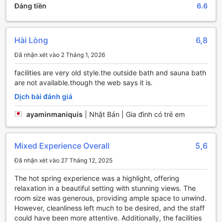
thích của mình và thư giãn sau một ngày dài khám phá
Đáng tiền
6.6
thành phố Nikko.
Tiện nghi thể thao tại Kinugawa Onsen Kashobou
Hài Lòng
6,8
Fukumatsu
Đã nhận xét vào 2 Tháng 1, 2026
Kinugawa Onsen Kashobou Fukumatsu là một khách sạn
tuyệt vời tại Nikko, Nhật Bản, với nhiều tiện nghi thể thao
facilities are very old style.the outside bath and sauna bath
để du khách thỏa sức vui chơi và rèn luyện sức khỏe.
are not available.though the web says it is.
Khách sạn có một trung tâm thể dục hiện đại, nơi du khách
Dịch bài đánh giá
có thể tập luyện và rèn luyện cơ bắp. Với các máy tập thể
dục chuyên nghiệp và đầy đủ các trang thiết bị, bạn có thể
ayaminmaniquis
|
Nhật Bản | Gia đình có trẻ em
thực hiện các bài tập cardio, tăng cường sức mạnh và
nâng cao sức bền.
Ngoài ra, Khách sạn Kinugawa Onsen Kashobou
Mixed Experience Overall
5,6
Fukumatsu cũng cung cấp bàn bóng bàn miễn phí. Đây là
một hoạt động thú vị và thư giãn để bạn thể hiện kỹ năng
Đã nhận xét vào 27 Tháng 12, 2025
và thách thức bạn bè hoặc gia đình trong một trận đấu vui
The hot spring experience was a highlight, offering
vẻ. Với bàn bóng bàn chất lượng và không gian thoáng
relaxation in a beautiful setting with stunning views. The
đãng, bạn có thể thỏa sức chơi và tận hưởng những giây
room size was generous, providing ample space to unwind.
phút thú vị.
However, cleanliness left much to be desired, and the staff
could have been more attentive. Additionally, the facilities
Tiện nghi thuận tiện tại Kinugawa Onsen Kashobou