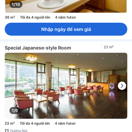
1/16
36 m²
Tối đa 4 người lớn
4 nệm futon
Nhập ngày để xem giá
Special Japanese-style Room
23 m²
1/6
23 m²
Tối đa 4 người lớn
4 nệm futon
Hướng Núi