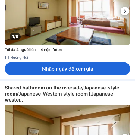
1/6
Tối đa 4 người lớn
4 nệm futon
Hướng Núi
Nhập ngày để xem giá
Shared bathroom on the riverside/Japanese-style
room/Japanese-Western style room [Japanese-
wester...