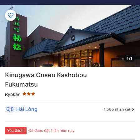
1/1
Đánh giá sao 3 sao
Kinugawa Onsen Kashobou
Fukumatsu
Ryokan
6,8
Hài Lòng
1.505 nhận xét
Yêu thích!
Đã được đặt 1 lần hôm nay