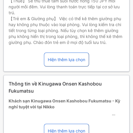
【Thuế】 Sẽ thu thuế tắm suối nước nóng 150 JPY mỗi
người mỗi đêm. Vui lòng thanh toán trực tiếp tại cơ sở lưu
trú.
【Trẻ em & Giường phụ】 Việc có thể kê thêm giường phụ
hay không phụ thuộc vào loại phòng. Vui lòng kiểm tra chi
tiết trong từng loại phòng. Nếu tùy chọn kê thêm giường
phụ không hiển thị trong loại phòng, thì không thể kê thêm
giường phụ. Chào đón trẻ em ở mọi độ tuổi lưu trú.
Trẻ em và giường phụ
Trẻ em 0-1 tuổi [bao gồm cả bé 1 tuổi]
Hiện thêm lựa chọn
Phải sử dụng giường phụ
Giường phụ tùy thuộc vào loại phòng bạn chọn, xin vui lòng
kiểm tra thông tin phòng để biết thêm chi tiết.
Khi đặt trên 5 phòng, chính sách và điều khoản bổ sung có
Thông tin về Kinugawa Onsen Kashobou
thể được áp dụng.
Fukumatsu
Khách sạn Kinugawa Onsen Kashobou Fukumatsu - Kỳ
nghỉ tuyệt vời tại Nikko
Khách sạn Kinugawa Onsen Kashobou Fukumatsu là một
khách sạn 3 sao nằm ở Nikko, Nhật Bản. Với vị trí thuận lợi,
Hiện thêm lựa chọn