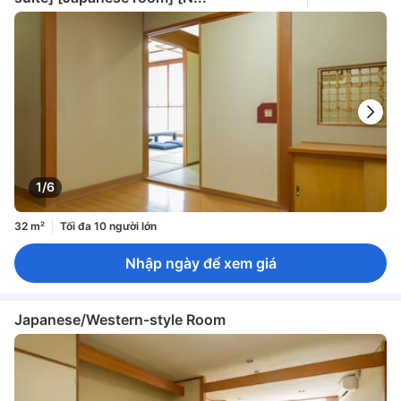
1/6
32 m²
Tối đa 10 người lớn
Nhập ngày để xem giá
Japanese/Western-style Room