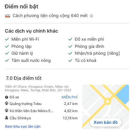
Điểm nổi bật
Cách phương tiện công cộng 640 mét
Các dịch vụ chính khác
Miễn phí Wi-Fi
Đỗ xe miễn phí
Phòng tập
Phòng gia đình
Giữ hành lý
Nhận/trả phòng [riêng]
Tắm suối nước nóng
Tủ có khoá
7.0
Địa điểm tốt
1060-47 Ohara, Kinugawa-Onsen, Nikko-shi,
Kinugawa, Nikko, Tochigi, Nhật Bản, 321-2522
Đỗ xe
MIỄN PHÍ
Quảng trường Tobu
2,47 km
Xứ thần tiên Edo Nikko Edomura
4,62 km
Cầu Shinkyo
13,16 km
Xem bản đồ
Xem khu vực lân cận