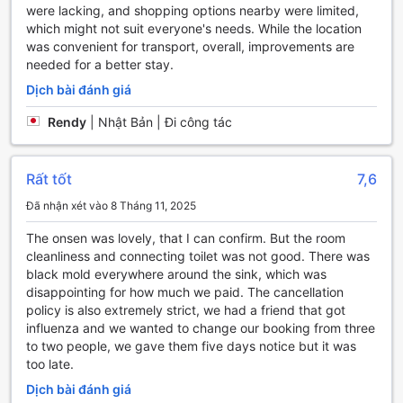
were lacking, and shopping options nearby were limited,
Fukumatsu
which might not suit everyone's needs. While the location
was convenient for transport, overall, improvements are
Kinugawa Onsen Kashobou Fukumatsu tọa lạc ở Nikko,
needed for a better stay.
Nhật Bản, nơi mang đến cho du khách một loạt tiện nghi
thuận tiện để tận hưởng một kỳ nghỉ thoải mái. Khách sạn
Dịch bài đánh giá
cung cấp Wi-Fi miễn phí không chỉ trong phòng mà còn cả
trong các khu vực công cộng, giúp du khách tiếp cận
Rendy
|
Nhật Bản | Đi công tác
internet một cách dễ dàng. Ngoài ra, khách sạn cũng có
khu vực được chỉ định để hút thuốc, đảm bảo sự thoải mái
cho cả du khách hút thuốc và không hút thuốc.
Rất tốt
7,6
Để đáp ứng nhu cầu của khách hàng, Kinugawa Onsen
Đã nhận xét vào 8 Tháng 11, 2025
Kashobou Fukumatsu còn cung cấp dịch vụ lưu trữ hành lý,
giúp du khách dễ dàng quản lý hành lý của mình trong suốt
The onsen was lovely, that I can confirm. But the room
thời gian lưu trú. Ngoài ra, khách sạn cũng có máy bán
cleanliness and connecting toilet was not good. There was
hàng tự động, giúp du khách có thể mua đồ ăn và đồ uống
black mold everywhere around the sink, which was
một cách tiện lợi ngay tại chỗ. Bên cạnh đó, dịch vụ dọn
disappointing for how much we paid. The cancellation
phòng hàng ngày cũng được cung cấp, đảm bảo sự sạch
policy is also extremely strict, we had a friend that got
sẽ và gọn gàng cho không gian nghỉ ngơi của du khách.
influenza and we wanted to change our booking from three
Với những tiện nghi thuận tiện này, Kinugawa Onsen
to two people, we gave them five days notice but it was
Kashobou Fukumatsu là lựa chọn lý tưởng cho du khách
too late.
muốn có một kỳ nghỉ thoải mái và tiện lợi tại Nikko, Nhật
Dịch bài đánh giá
Bản.