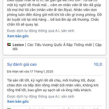
một kỳ nghỉ rất thoải mái .. cảm ơn nhân viên lễ tân đã giúp
Tiện Nghi Phòng Nghỉ tại Delta Hotels, Dubai Investment
tôi mọi thứ tôi cần (nhân viên lễ tân Riya). Nhân viên dọn
Park
phòng luôn đến đúng giờ mỗi khi tôi cần gì trong phòng. Đồ
ăn tuyệt vời tại nhà hàng .. bể bơi ấm áp dễ thương. Chắc
Tại Delta Hotels Dubai Investment Park, mỗi phòng nghỉ
chắn tôi sẽ quay lại.
được trang bị đầy đủ các tiện nghi hiện đại nhằm mang
Được dịch tự động thông qua A.I. sản sinh
đến sự thoải mái tối đa cho khách hàng. Khách có thể tận
Xem bản gốc
hưởng không khí mát mẻ nhờ hệ thống điều hòa không khí
trong phòng, cùng với đó là các bộ đồ ngủ và áo choàng
Leston
|
Các Tiểu Vương Quốc Ả Rập Thống nhất | Cặp
tắm cao cấp để thêm phần thư giãn sau một ngày dài. Để
đôi
đáp ứng nhu cầu giải trí, phòng được trang bị truyền hình
vệ tinh/cáp, giúp khách dễ dàng theo dõi các chương trình
yêu thích trong không gian riêng tư của mình.
Sự đánh giá cao
10,0
Ngoài ra, các tiện ích bổ sung như máy pha cà phê/trà,
Đã nhận xét vào 17 Tháng 1, 2025
minibar miễn phí, tủ lạnh và nước đóng chai miễn phí mang
lại sự tiện lợi tối đa. Phòng còn có các sản phẩm vệ sinh cá
Tài sản rất tốt, kỳ nghỉ rất dễ chịu, môi trường tốt, được
nhân cao cấp, máy sấy tóc, báo hàng ngày và các dụng cụ
chào đón và tiếp đón nồng nhiệt bởi nhân viên, không khí
vệ sinh cần thiết, giúp khách cảm thấy thoải mái như đang
tổng thể tốt, bao gồm sự sạch sẽ và lòng hiếu khách.
ở nhà. Sự kết hợp hoàn hảo giữa tiện nghi và dịch vụ chăm
Được dịch tự động thông qua A.I. sản sinh
sóc khách hàng tại Delta Hotels sẽ làm cho kỳ nghỉ của bạn
Xem bản gốc
trở nên thật đặc biệt.