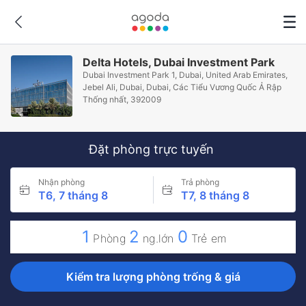
Delta Hotels, Dubai Investment Park
Dubai Investment Park 1, Dubai, United Arab Emirates,
Jebel Ali, Dubai, Dubai, Các Tiểu Vương Quốc Ả Rập
Thống nhất, 392009
Đặt phòng trực tuyến
Nhận phòng
Trả phòng
T6, 7 tháng 8
T7, 8 tháng 8
1
2
0
Phòng
ng.lớn
Trẻ em
Kiểm tra lượng phòng trống & giá