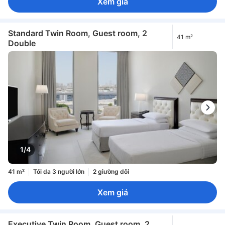
Xem giá
Standard Twin Room, Guest room, 2
41 m²
Double
1/4
41 m²
Tối đa 3 người lớn
2 giường đôi
Xem giá
Executive Twin Room, Guest room, 2