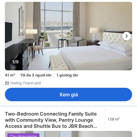
1/9
41 m²
Tối đa 3 người lớn
1 giường lớn
Hướng Thành phố
Xem giá
Two-Bedroom Connecting Family Suite
with Community View, Pantry Lounge
138 m²
Access and Shuttle Bus to JBR Beach
and various shopping malls
Cho đoàn/nhóm