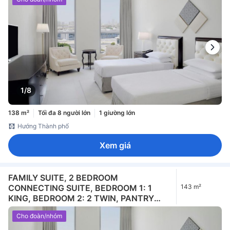
1/8
138 m²
Tối đa 8 người lớn
1 giường lớn
Hướng Thành phố
Xem giá
FAMILY SUITE, 2 BEDROOM
CONNECTING SUITE, BEDROOM 1: 1
143 m²
KING, BEDROOM 2: 2 TWIN, PANTRY
ACCESS (Family Suite, 2 Bedroom
Cho đoàn/nhóm
Connecting Suite, Bedroom 1: 1 King,
Bedroom 2: 2 Twin, Pantry Access)