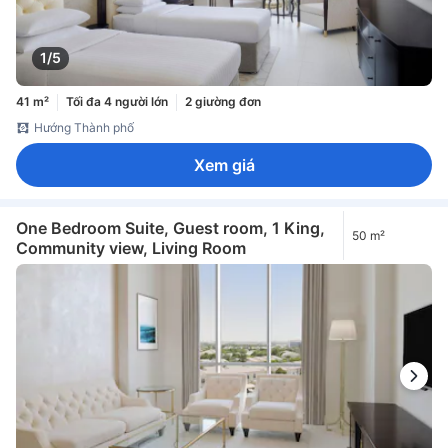
1/5
41 m²
Tối đa 4 người lớn
2 giường đơn
Hướng Thành phố
Xem giá
One Bedroom Suite, Guest room, 1 King,
50 m²
Community view, Living Room