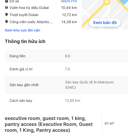
Đỗ xe
MIỄN PHÍ
Vườn hoa kỳ diệu Dubai
10,44 km
Trượt tuyết Dubai
12,72 km
Công viên nước Atlantis Aquaventure
14,36 km
Xem bản đồ
Xem khu vực lân cận
Thông tin hữu ích
Đáng tiền
8.6
Đánh giá vị trí
7.9
Sân bay Quốc tế Al Maktoum
Sân bay gần nhất
(DWC)
Cách sân bay
13,65 km
executive room, guest room, 1 king,
pantry access (Executive Room, Guest
41 m²
room, 1 King, Pantry access)