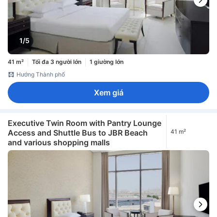
1/5
41 m²
Tối đa 3 người lớn
1 giường lớn
Hướng Thành phố
Xem giá
Executive Twin Room with Pantry Lounge
Access and Shuttle Bus to JBR Beach
41 m²
and various shopping malls