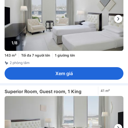
1/8
143 m²
Tối đa 7 người lớn
1 giường lớn
2 phòng tắm
Xem giá
Superior Room, Guest room, 1 King
41 m²