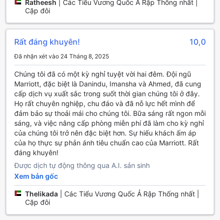
Ratheesh
|
Các Tiểu Vương Quốc Ả Rập Thống nhất |
Tiện Nghi Ẩm Thực Đa Dạng Tại Delta Hotels, Dubai
Cặp đôi
Investment Park
Tại Delta Hotels, Dubai Investment Park, du khách sẽ được
Rất đáng khuyên!
10,0
trải nghiệm các dịch vụ ẩm thực phong phú và tiện lợi ngay
trong khuôn viên khách sạn. Quán cà phê nổi bật mang
Đã nhận xét vào 24 Tháng 8, 2025
đến không gian thư giãn lý tưởng để thưởng thức những ly
cà phê thơm ngon, cùng với các loại đồ uống và nhẹ nhàng
Chúng tôi đã có một kỳ nghỉ tuyệt vời hai đêm. Đội ngũ
để bắt đầu ngày mới. Dịch vụ phòng ốc luôn sẵn sàng phục
Marriott, đặc biệt là Danindu, Imansha và Ahmed, đã cung
vụ 24/7, giúp du khách có thể thưởng thức bữa ăn hoặc đồ
cấp dịch vụ xuất sắc trong suốt thời gian chúng tôi ở đây.
uống yêu thích ngay trong phòng nghỉ của mình.
Họ rất chuyên nghiệp, chu đáo và đã nỗ lực hết mình để
Khách sạn còn tự hào có nhà hàng Halal đặc biệt, phục vụ
đảm bảo sự thoải mái cho chúng tôi. Bữa sáng rất ngon mỗi
các món ăn phù hợp với tiêu chuẩn đạo Hồi, đảm bảo an
sáng, và việc nâng cấp phòng miễn phí đã làm cho kỳ nghỉ
toàn và hợp vệ sinh cho mọi du khách. Mỗi sáng, du khách
của chúng tôi trở nên đặc biệt hơn. Sự hiếu khách ấm áp
có thể thưởng thức buffet sáng đa dạng hoặc lựa chọn
của họ thực sự phản ánh tiêu chuẩn cao của Marriott. Rất
bữa sáng kiểu châu Âu đơn giản, giúp bắt đầu ngày mới
đáng khuyên!
tràn đầy năng lượng. Ngoài ra, dịch vụ dọn phòng hàng
Được dịch tự động thông qua A.I. sản sinh
ngày giúp duy trì sự sạch sẽ và thoải mái cho khách trong
Xem bản gốc
suốt kỳ lưu trú của mình.
Thelikada
|
Các Tiểu Vương Quốc Ả Rập Thống nhất |
Các loại phòng đa dạng tại Delta Hotels, Dubai
Cặp đôi
Investment Park