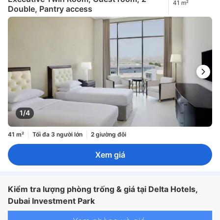
41 m²
Double, Pantry access
1/4
41 m²
Tối đa 3 người lớn
2 giường đôi
Xem giá
Kiểm tra lượng phòng trống & giá tại Delta Hotels,
Dubai Investment Park