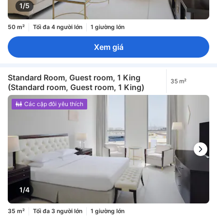
1/5
50 m²
Tối đa 4 người lớn
1 giường lớn
Xem giá
Standard Room, Guest room, 1 King
35 m²
(Standard room, Guest room, 1 King)
Các cặp đôi yêu thích
1/4
35 m²
Tối đa 3 người lớn
1 giường lớn