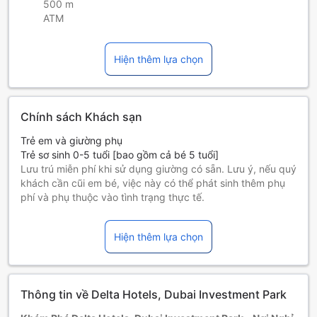
500 m
ATM
Hiện thêm lựa chọn
Chính sách Khách sạn
Trẻ em và giường phụ
Trẻ sơ sinh 0-5 tuổi [bao gồm cả bé 5 tuổi]
Lưu trú miễn phí khi sử dụng giường có sẵn. Lưu ý, nếu quý
khách cần cũi em bé, việc này có thể phát sinh thêm phụ
phí và phụ thuộc vào tình trạng thực tế.
Trẻ em 6-11 tuổi [bao gồm cả bé 11 tuổi]
Ở miễn phí nếu sử dụng giường có sẵn.
Hiện thêm lựa chọn
Những khách từ 12 tuổi trở lên tính là người lớn
Giường phụ tùy thuộc vào loại phòng bạn chọn, xin vui lòng
kiểm tra thông tin phòng để biết thêm chi tiết.
Khi đặt trên 5 phòng, chính sách và điều khoản bổ sung có
Thông tin về Delta Hotels, Dubai Investment Park
thể được áp dụng.