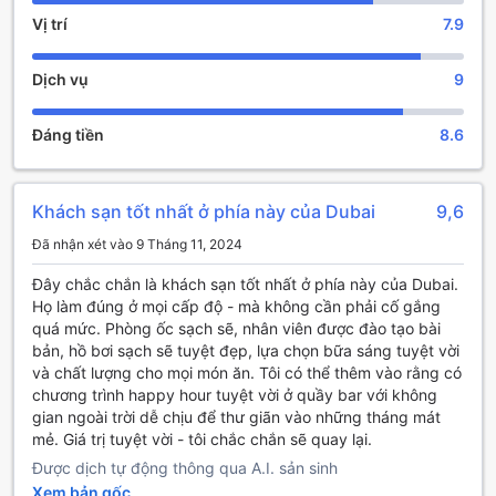
bar sang trọng và ấm cúng. Nơi đây là điểm đến lý tưởng
Vị trí
7.9
để thưởng thức những loại đồ uống đa dạng, từ cocktail
sáng tạo đến rượu vang thượng hạng, trong không gian
Dịch vụ
9
thoải mái và thân thiện. Quầy bar không chỉ là nơi để thư
giãn sau một ngày dài khám phá Dubai mà còn là điểm hẹn
lý tưởng để gặp gỡ bạn bè hoặc đồng nghiệp trong bầu
Đáng tiền
8.6
không khí sôi động và lịch sự.
Tiện Nghi Phục Vụ Tại Delta Hotels, Dubai Investment
Khách sạn tốt nhất ở phía này của Dubai
9,6
Park
Đã nhận xét vào 9 Tháng 11, 2024
Tại Delta Hotels, Dubai Investment Park, khách hàng sẽ
được trải nghiệm dịch vụ phòng ốc tiện nghi và thoải mái,
Đây chắc chắn là khách sạn tốt nhất ở phía này của Dubai.
đảm bảo sự hài lòng tối đa trong suốt kỳ nghỉ hoặc chuyến
Họ làm đúng ở mọi cấp độ - mà không cần phải cố gắng
công tác của mình. Dịch vụ phòng ốc luôn sẵn sàng phục
quá mức. Phòng ốc sạch sẽ, nhân viên được đào tạo bài
vụ 24/7, mang đến sự tiện lợi và riêng tư cho từng khách
bản, hồ bơi sạch sẽ tuyệt đẹp, lựa chọn bữa sáng tuyệt vời
hàng. Ngoài ra, khách còn có thể yên tâm về an ninh tài
và chất lượng cho mọi món ăn. Tôi có thể thêm vào rằng có
sản của mình với các hộp đựng đồ an toàn được cung cấp
chương trình happy hour tuyệt vời ở quầy bar với không
trong phòng, giúp giữ gìn những vật dụng giá trị một cách
gian ngoài trời dễ chịu để thư giãn vào những tháng mát
an toàn tuyệt đối.
mẻ. Giá trị tuyệt vời - tôi chắc chắn sẽ quay lại.
Khách sạn còn có dịch vụ hỗ trợ tận tình từ đội ngũ
Được dịch tự động thông qua A.I. sản sinh
concierge chuyên nghiệp, luôn sẵn sàng giúp đỡ với mọi
Xem bản gốc