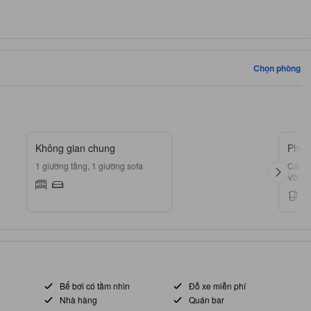
Chọn phòng
Không gian chung
Phòng
1 giường tầng, 1 giường sofa
Các lo
Vòi s
Bể bơi có tầm nhìn
Đỗ xe miễn phí
Nhà hàng
Quán bar