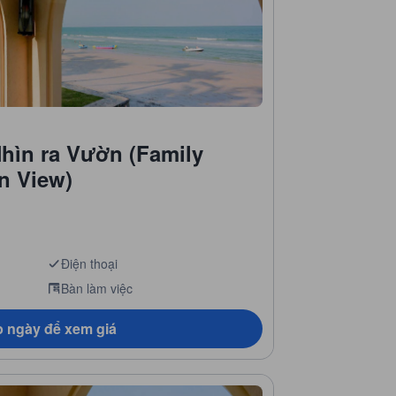
hìn ra Vườn (Family
n View)
Điện thoại
Bàn làm việc
 ngày để xem giá