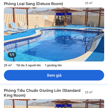
Phòng Loại Sang (Deluxe Room)
25 m²
1/1
25 m²
Tối đa 3 người lớn
1 giường lớn
Xem giá
Phòng Tiêu Chuẩn Giường Lớn (Standard
25 m²
King Room)