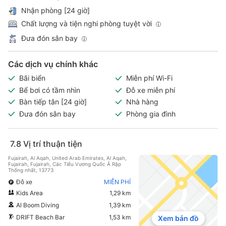
Nhận phòng [24 giờ]
Chất lượng và tiện nghi phòng tuyệt vời
Đưa đón sân bay
Các dịch vụ chính khác
Bãi biển
Miễn phí Wi-Fi
Bể bơi có tầm nhìn
Đỗ xe miễn phí
Bàn tiếp tân [24 giờ]
Nhà hàng
Đưa đón sân bay
Phòng gia đình
7.8
Vị trí thuận tiện
Fujairah, Al Aqah, United Arab Emirates, Al Aqah,
Fujairah, Fujairah, Các Tiểu Vương Quốc Ả Rập
Thống nhất, 13773
Đỗ xe
MIỄN PHÍ
Kids Area
1,29 km
Al Boom Diving
1,39 km
DRIFT Beach Bar
1,53 km
Xem bản đồ