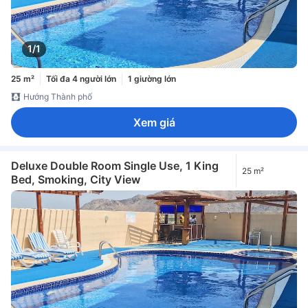
1/1
25 m²
Tối đa 4 người lớn
1 giường lớn
Hướng Thành phố
Xem giá
Deluxe Double Room Single Use, 1 King
25 m²
Bed, Smoking, City View