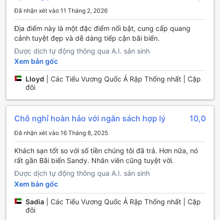
Wi-Fi miễn phí không chỉ có sẵn trong tất cả các phòng mà
Đã nhận xét vào 11 Tháng 2, 2026
còn được cung cấp ở các khu vực công cộng, giúp bạn dễ
dàng kết nối với bạn bè và gia đình. Đối với những du
Địa điểm này là một đặc điểm nổi bật, cung cấp quang
khách có nhu cầu hút thuốc, khách sạn đã bố trí khu vực
cảnh tuyệt đẹp và dễ dàng tiếp cận bãi biển.
hút thuốc riêng biệt, đảm bảo sự thoải mái cho mọi khách
Được dịch tự động thông qua A.I. sản sinh
hàng. Cuối cùng, dịch vụ nhận phòng và trả phòng nhanh
Xem bản gốc
chóng cùng với việc dọn dẹp phòng hàng ngày sẽ giúp
bạn có một trải nghiệm lưu trú không thể nào quên tại
Lloyd
|
Các Tiểu Vương Quốc Ả Rập Thống nhất | Cặp
Mirage Hotel Al Aqah.
đôi
Tiện Nghi Vận Chuyển Tại Mirage Hotel Al Aqah
Chỗ nghỉ hoàn hảo với ngân sách hợp lý
10,0
Tại Mirage Hotel Al Aqah, việc di chuyển trở nên dễ dàng
Đã nhận xét vào 16 Tháng 8, 2025
và thuận tiện hơn bao giờ hết với các dịch vụ vận chuyển
đa dạng. Khách sạn cung cấp dịch vụ đưa đón sân bay,
Khách sạn tốt so với số tiền chúng tôi đã trả. Hơn nữa, nó
giúp bạn tiết kiệm thời gian và công sức khi đến hoặc rời
rất gần Bãi biển Sandy. Nhân viên cũng tuyệt vời.
khỏi Fujairah. Đội ngũ lái xe chuyên nghiệp và thân thiện sẽ
Được dịch tự động thông qua A.I. sản sinh
đảm bảo bạn có một chuyến đi an toàn và thoải mái từ sân
Xem bản gốc
bay đến khách sạn và ngược lại.
Ngoài ra, khách sạn còn có bãi đậu xe miễn phí ngay tại
Sadia
|
Các Tiểu Vương Quốc Ả Rập Thống nhất | Cặp
chỗ, cho phép bạn tự do khám phá vùng đất xinh đẹp này
đôi
bằng xe riêng. Nếu bạn không có phương tiện cá nhân,