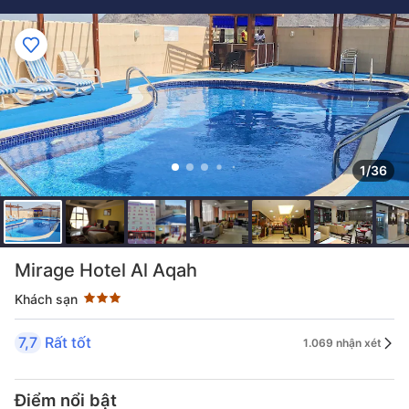
1/36
Đánh giá sao 3 sao
Mirage Hotel Al Aqah
Khách sạn
7,7
Rất tốt
1.069 nhận xét
Điểm nổi bật