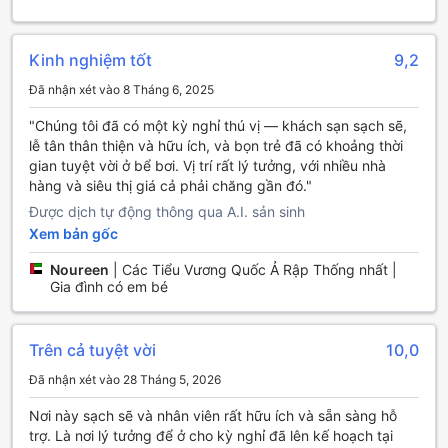
khoảnh khắc thư giãn bên trong cơ thể.
Ngoài ra, khách sạn còn có khu vực lounge chung và khu
vực xem TV, nơi bạn có thể gặp gỡ, giao lưu với những du
Kinh nghiệm tốt
9,2
khách khác hoặc đơn giản là thư giãn với một bộ phim yêu
Đã nhận xét vào 8 Tháng 6, 2025
thích. Đặc biệt, nếu bạn yêu thích âm nhạc và muốn thể
hiện tài năng ca hát của mình, hãy ghé thăm phòng
"Chúng tôi đã có một kỳ nghỉ thú vị — khách sạn sạch sẽ,
karaoke, nơi bạn có thể thoải mái thể hiện giọng hát và tạo
lễ tân thân thiện và hữu ích, và bọn trẻ đã có khoảng thời
nên những kỷ niệm đáng nhớ bên bạn bè và gia đình.
gian tuyệt vời ở bể bơi. Vị trí rất lý tưởng, với nhiều nhà
Mirage Hotel Al Aqah thực sự là một điểm đến lý tưởng cho
hàng và siêu thị giá cả phải chăng gần đó."
những ai tìm kiếm sự giải trí và thư giãn trong kỳ nghỉ của
Được dịch tự động thông qua A.I. sản sinh
mình.
Xem bản gốc
Cơ sở thể thao tại Mirage Hotel Al Aqah
Noureen
|
Các Tiểu Vương Quốc Ả Rập Thống nhất |
Gia đình có em bé
Tại Mirage Hotel Al Aqah, quý khách sẽ được trải nghiệm
những cơ sở thể thao tuyệt vời, mang đến cho bạn những
giây phút thư giãn và vận động đầy thú vị. Hồ bơi trong
Trên cả tuyệt vời
10,0
nhà được thiết kế sang trọng, tạo không gian lý tưởng cho
những ai yêu thích bơi lội mà không bị ảnh hưởng bởi thời
Đã nhận xét vào 28 Tháng 5, 2026
tiết bên ngoài. Nước trong hồ luôn ở nhiệt độ dễ chịu, giúp
bạn thư giãn và phục hồi sức khỏe sau một ngày dài khám
Nơi này sạch sẽ và nhân viên rất hữu ích và sẵn sàng hỗ
phá.
trợ. Là nơi lý tưởng để ở cho kỳ nghỉ đã lên kế hoạch tại