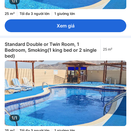
1/1
25 m²
Tối đa 3 người lớn
1 giường lớn
Xem giá
Standard Double or Twin Room, 1
Bedroom, Smoking(1 king bed or 2 single
25 m²
bed)
1/1
25 m²
Tối đa 3 người lớn
1 giường lớn