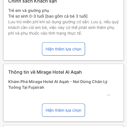
Chính sách Khách sạn
Trẻ em và giường phụ
Trẻ sơ sinh 0-3 tuổi [bao gồm cả bé 3 tuổi]
Lưu trú miễn phí khi sử dụng giường có sẵn. Lưu ý, nếu quý
khách cần cũi em bé, việc này có thể phát sinh thêm phụ
phí và phụ thuộc vào tình trạng thực tế.
Trẻ em 4-5 tuổi [bao gồm cả bé 5 tuổi]
Phải sử dụng giường phụ
Hiện thêm lựa chọn
Những khách từ 6 tuổi trở lên tính là người lớn
Giường phụ tùy thuộc vào loại phòng bạn chọn, xin vui lòng
kiểm tra thông tin phòng để biết thêm chi tiết.
Khi đặt trên 5 phòng, chính sách và điều khoản bổ sung có
Thông tin về Mirage Hotel Al Aqah
thể được áp dụng.
Khám Phá Mirage Hotel Al Aqah - Nơi Dừng Chân Lý
Tưởng Tại Fujairah
Chào mừng bạn đến với Mirage Hotel Al Aqah, một khách
sạn 3 sao tuyệt đẹp tọa lạc tại Fujairah, Các Tiểu Vương
Hiện thêm lựa chọn
Quốc Ả Rập Thống Nhất. Với vị trí lý tưởng chỉ cách trung
tâm thành phố 1.6 km, khách sạn mang đến cho bạn sự
thuận tiện trong việc khám phá những nét đẹp văn hóa và