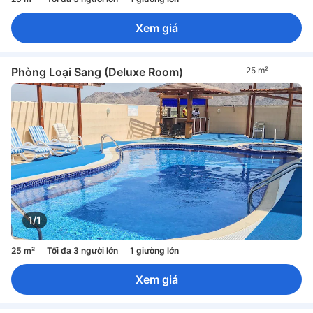
Xem giá
Phòng Loại Sang (Deluxe Room)
25 m²
1/1
25 m²
Tối đa 3 người lớn
1 giường lớn
Xem giá