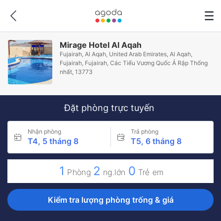
Mirage Hotel Al Aqah
Fujairah, Al Aqah, United Arab Emirates, Al Aqah,
Fujairah, Fujairah, Các Tiểu Vương Quốc Ả Rập Thống
nhất, 13773
Đặt phòng trực tuyến
Nhận phòng
Trả phòng
T4, 5 tháng 8
T5, 6 tháng 8
1
2
0
Phòng
ng.lớn
Trẻ em
Kiểm tra lượng phòng trống & giá