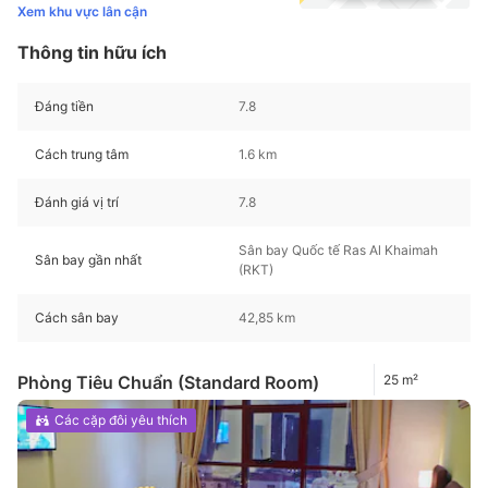
Xem khu vực lân cận
Thông tin hữu ích
Đáng tiền
7.8
Cách trung tâm
1.6 km
Đánh giá vị trí
7.8
Sân bay Quốc tế Ras Al Khaimah
Sân bay gần nhất
(RKT)
Cách sân bay
42,85 km
Phòng Tiêu Chuẩn (Standard Room)
25 m²
Các cặp đôi yêu thích