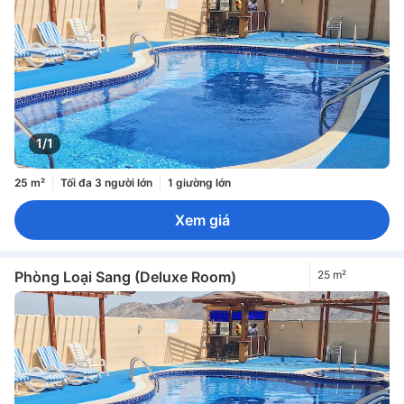
1/1
25 m²
Tối đa 3 người lớn
1 giường lớn
Xem giá
Phòng Loại Sang (Deluxe Room)
25 m²