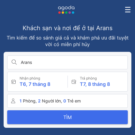
Khách sạn và nơi để ở tại Arans
Tìm kiếm để so sánh giá cả và khám phá ưu đãi tuyệt
vời có miễn phí hủy
Arans
Nhận phòng
Trả phòng
T6, 7 tháng 8
T7, 8 tháng 8
1
Phòng,
2
Người lớn,
0
Trẻ em
TÌM