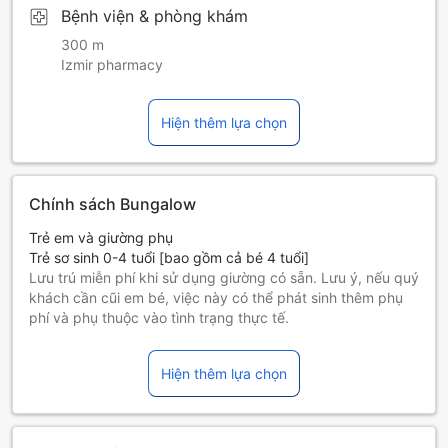
Bệnh viện & phòng khám
300 m
Izmir pharmacy
Hiện thêm lựa chọn
Chính sách Bungalow
Trẻ em và giường phụ
Trẻ sơ sinh 0-4 tuổi [bao gồm cả bé 4 tuổi]
Lưu trú miễn phí khi sử dụng giường có sẵn. Lưu ý, nếu quý
khách cần cũi em bé, việc này có thể phát sinh thêm phụ
phí và phụ thuộc vào tình trạng thực tế.
Trẻ em 5-12 tuổi [bao gồm cả bé 12 tuổi]
Ở miễn phí nếu sử dụng giường có sẵn.
Hiện thêm lựa chọn
Những khách từ 13 tuổi trở lên tính là người lớn
Giường phụ tùy thuộc vào loại phòng bạn chọn, xin vui lòng
kiểm tra thông tin phòng để biết thêm chi tiết.
Khi đặt trên 5 phòng, chính sách và điều khoản bổ sung có