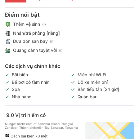
Điểm nổi bật
Thêm vệ sinh
Nhận/trả phòng [riêng]
Đưa đón sân bay
Quang cảnh tuyệt vời
Các dịch vụ chính khác
Bãi biển
Miễn phí Wi-Fi
Bể bơi có tầm nhìn
Đỗ xe miễn phí
Spa
Bàn tiếp tân [24 giờ]
Nhà hàng
Quán bar
9.0
Vị trí hiếm có
Nungwi north cost of Zanzibar island, Nungwi,
Zanzibar, Thành phố/miền Tây Zanzibar, Tanzania
Cách bãi biển 70 mét