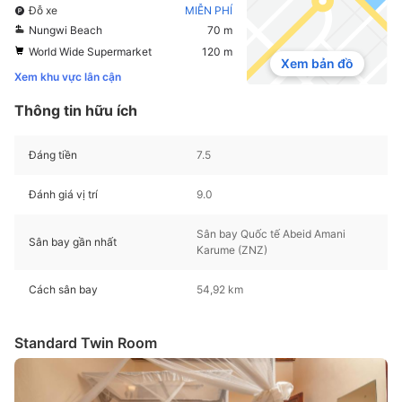
Đỗ xe
MIỄN PHÍ
Nungwi Beach
70 m
World Wide Supermarket
120 m
Xem bản đồ
Xem khu vực lân cận
Thông tin hữu ích
Đáng tiền
7.5
Đánh giá vị trí
9.0
Sân bay Quốc tế Abeid Amani
Sân bay gần nhất
Karume (ZNZ)
Cách sân bay
54,92 km
Standard Twin Room