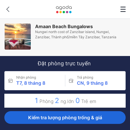
Amaan Beach Bungalows
Nungwi north cost of Zanzibar island, Nungwi,
Zanzibar, Thành phố/miền Tây Zanzibar, Tanzania
Đặt phòng trực tuyến
Nhận phòng
Trả phòng
T7, 8 tháng 8
CN, 9 tháng 8
1
2
0
Phòng
ng.lớn
Trẻ em
Kiểm tra lượng phòng trống & giá