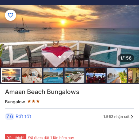
1/156
Đánh giá sao 3 sao
Amaan Beach Bungalows
Bungalow
7,6
Rất tốt
1.562 nhận xét
Yêu thích!
Đã được đặt 1 lần hôm nay