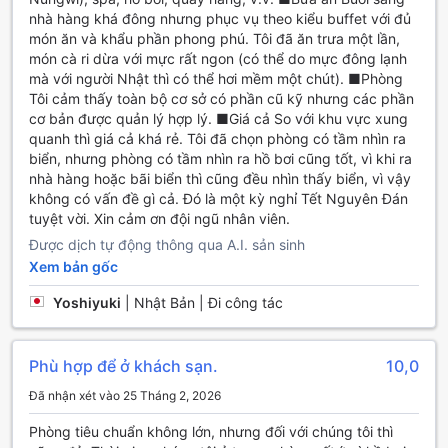
mang đến những giây phút thư giãn và thú vị. Hồ bơi trong
nhà hàng khá đông nhưng phục vụ theo kiểu buffet với đủ
nhà rộng rãi là nơi lý tưởng để bạn bơi lội và tận hưởng
món ăn và khẩu phần phong phú. Tôi đã ăn trưa một lần,
không gian yên tĩnh, trong khi bên ngoài, bãi biển tuyệt
món cà ri dừa với mực rất ngon (có thể do mực đông lạnh
đẹp mời gọi bạn tham gia vào các môn thể thao dưới nước.
mà với người Nhật thì có thể hơi mềm một chút). ■Phòng
Với các hoạt động thể thao dưới nước có động cơ và không
Tôi cảm thấy toàn bộ cơ sở có phần cũ kỹ nhưng các phần
có động cơ, bạn có thể lựa chọn từ việc lướt sóng, chèo
cơ bản được quản lý hợp lý. ■Giá cả So với khu vực xung
thuyền kayak cho đến lặn biển khám phá thế giới dưới lòng
quanh thì giá cả khá rẻ. Tôi đã chọn phòng có tầm nhìn ra
đại dương đầy màu sắc.
biển, nhưng phòng có tầm nhìn ra hồ bơi cũng tốt, vì khi ra
Ngoài ra, Amaan Bungalows còn cung cấp các trải nghiệm
nhà hàng hoặc bãi biển thì cũng đều nhìn thấy biển, vì vậy
câu cá thú vị, nơi bạn có thể thử thách bản thân với những
không có vấn đề gì cả. Đó là một kỳ nghỉ Tết Nguyên Đán
con cá tươi ngon của vùng biển Zanzibar. Đối với những ai
tuyệt vời. Xin cảm ơn đội ngũ nhân viên.
yêu thích khám phá thiên nhiên, việc cưỡi ngựa dọc bãi
Được dịch tự động thông qua A.I. sản sinh
biển sẽ mang đến cảm giác tự do và phấn khích tuyệt vời.
Tất cả những hoạt động này đều được kết hợp hoàn hảo
Xem bản gốc
với quầy bar bên hồ bơi, nơi bạn có thể thưởng thức những
Yoshiyuki
|
Nhật Bản | Đi công tác
ly cocktail mát lạnh sau khi tham gia các hoạt động thể
thao, tạo nên một kỳ nghỉ đáng nhớ và trọn vẹn hơn bao
giờ hết.
Phù hợp để ở khách sạn.
10,0
Tiện Nghi Đáng Chú Ý Tại Amaan Bungalows
Đã nhận xét vào 25 Tháng 2, 2026
Tại Amaan Bungalows, sự thoải mái và tiện nghi của khách
Phòng tiêu chuẩn không lớn, nhưng đối với chúng tôi thì
hàng luôn được đặt lên hàng đầu. Khách lưu trú có thể dễ