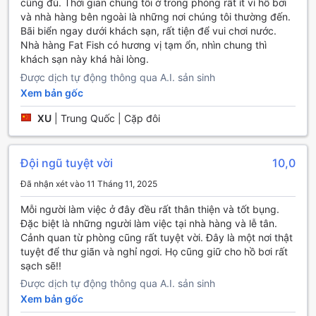
cũng đủ. Thời gian chúng tôi ở trong phòng rất ít vì hồ bơi
dàng tận hưởng dịch vụ giặt ủi và giặt khô, giúp bạn tiết
và nhà hàng bên ngoài là những nơi chúng tôi thường đến.
kiệm thời gian và mang lại sự tiện lợi tối đa trong suốt kỳ
Bãi biển ngay dưới khách sạn, rất tiện để vui chơi nước.
nghỉ. Đội ngũ nhân viên tận tình sẽ đảm bảo rằng quần áo
Nhà hàng Fat Fish có hương vị tạm ổn, nhìn chung thì
của bạn luôn sạch sẽ và thơm tho, cho phép bạn tập trung
khách sạn này khá hài lòng.
vào việc khám phá vẻ đẹp của Zanzibar.
Được dịch tự động thông qua A.I. sản sinh
Ngoài ra, dịch vụ phòng 24/7 tại Amaan Bungalows sẽ
Xem bản gốc
mang đến cho bạn những bữa ăn ngon miệng ngay tại
phòng của mình, giúp bạn thư giãn mà không cần phải rời
XU
|
Trung Quốc | Cặp đôi
khỏi không gian riêng tư. Khu vực công cộng được trang bị
Wi-Fi miễn phí, giúp bạn dễ dàng kết nối với bạn bè và gia
đình hoặc làm việc từ xa. Đối với những khách cần lưu trữ
Đội ngũ tuyệt vời
10,0
hành lý, dịch vụ giữ hành lý an toàn và thuận tiện sẽ đảm
bảo rằng bạn có thể thoải mái khám phá mà không lo lắng
Đã nhận xét vào 11 Tháng 11, 2025
về đồ đạc của mình. Cuối cùng, khu vực hút thuốc được
Mỗi người làm việc ở đây đều rất thân thiện và tốt bụng.
chỉ định sẽ mang đến không gian thoải mái cho những ai
Đặc biệt là những người làm việc tại nhà hàng và lễ tân.
thích thưởng thức điếu thuốc trong không khí trong lành
Cảnh quan từ phòng cũng rất tuyệt vời. Đây là một nơi thật
của Zanzibar.
tuyệt để thư giãn và nghỉ ngơi. Họ cũng giữ cho hồ bơi rất
sạch sẽ!!
Tiện Nghi Vận Chuyển Tại Amaan Bungalows
Được dịch tự động thông qua A.I. sản sinh
Amaan Bungalows tự hào cung cấp nhiều tiện nghi vận
Xem bản gốc
chuyển thuận tiện, giúp du khách dễ dàng khám phá vẻ