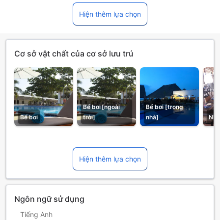
Hiện thêm lựa chọn
Cơ sở vật chất của cơ sở lưu trú
Bể bơi [ngoài
Bể bơi [trong
Bể bơi
trời]
nhà]
Nhà
Hiện thêm lựa chọn
Ngôn ngữ sử dụng
Tiếng Anh