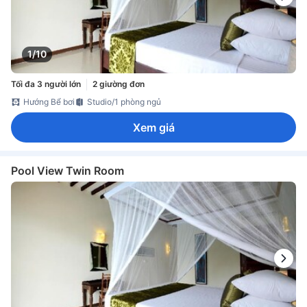
1/10
Tối đa 3 người lớn
2 giường đơn
Hướng Bể bơi
Studio/1 phòng ngủ
Xem giá
Pool View Twin Room