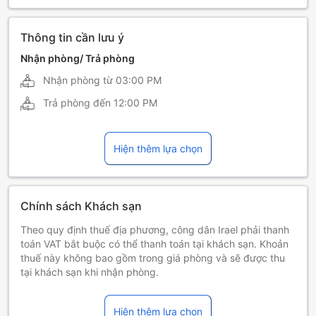
Thông tin cần lưu ý
Nhận phòng/ Trả phòng
Nhận phòng từ
03:00 PM
Trả phòng đến
12:00 PM
Hiện thêm lựa chọn
Chính sách Khách sạn
Theo quy định thuế địa phương, công dân Irael phải thanh
toán VAT bắt buộc có thể thanh toán tại khách sạn. Khoản
thuế này không bao gồm trong giá phòng và sẽ được thu
tại khách sạn khi nhận phòng.
Trẻ em và giường phụ
Trẻ sơ sinh 0-3 tuổi [bao gồm cả bé 3 tuổi]
Hiện thêm lựa chọn
Lưu trú miễn phí khi sử dụng giường có sẵn. Lưu ý, nếu quý