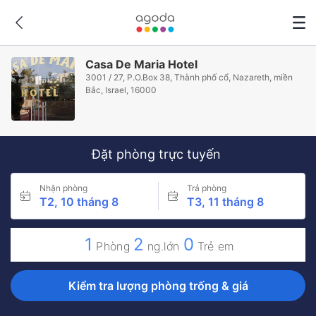
Casa De Maria Hotel
3001 / 27, P.O.Box 38, Thành phố cổ, Nazareth, miền
Bắc, Israel, 16000
Đặt phòng trực tuyến
Nhận phòng
Trả phòng
T2, 10 tháng 8
T3, 11 tháng 8
1
2
0
Phòng
ng.lớn
Trẻ em
Kiểm tra lượng phòng trống & giá