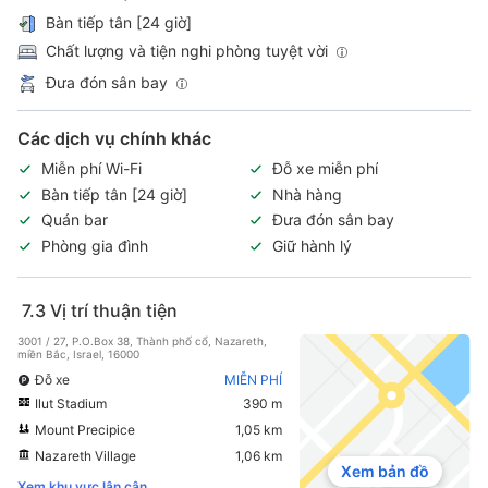
Bàn tiếp tân [24 giờ]
Chất lượng và tiện nghi phòng tuyệt vời
Đưa đón sân bay
Các dịch vụ chính khác
Miễn phí Wi-Fi
Đỗ xe miễn phí
Bàn tiếp tân [24 giờ]
Nhà hàng
Quán bar
Đưa đón sân bay
Phòng gia đình
Giữ hành lý
7.3
Vị trí thuận tiện
3001 / 27, P.O.Box 38, Thành phố cổ, Nazareth,
miền Bắc, Israel, 16000
Đỗ xe
MIỄN PHÍ
Ilut Stadium
390 m
Mount Precipice
1,05 km
Nazareth Village
1,06 km
Xem bản đồ
Xem khu vực lân cận