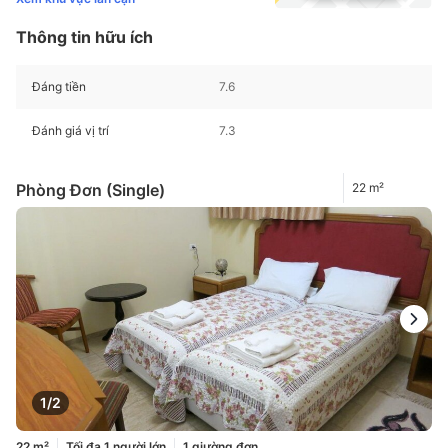
Thông tin hữu ích
Đáng tiền
7.6
Đánh giá vị trí
7.3
Phòng Đơn (Single)
22 m²
1/2
22 m²
Tối đa 1 người lớn
1 giường đơn