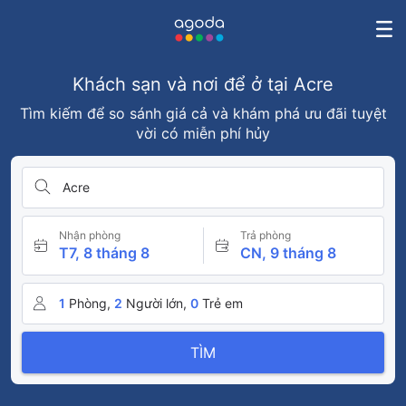
Khách sạn và nơi để ở tại Acre
Tìm kiếm để so sánh giá cả và khám phá ưu đãi tuyệt
vời có miễn phí hủy
Acre
Nhận phòng
Trả phòng
T7, 8 tháng 8
CN, 9 tháng 8
1
Phòng,
2
Người lớn,
0
Trẻ em
TÌM