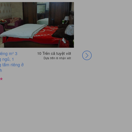
iêng m² 3
10
Trên cả tuyệt vời
 ngủ, 1
Dựa trên 8 nhận xét
 tắm riêng ở
sh