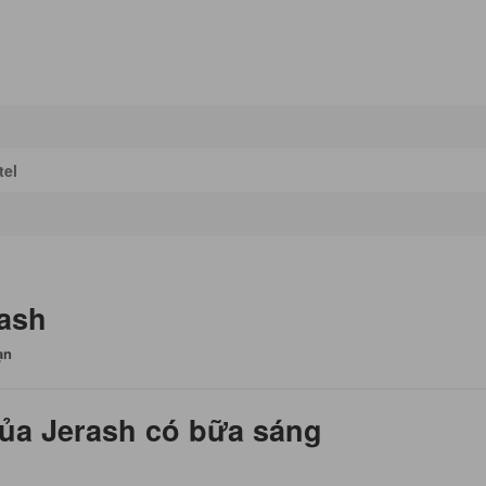
tel
ash
ạn
của Jerash có bữa sáng