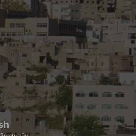
sh
iễn phí hủy