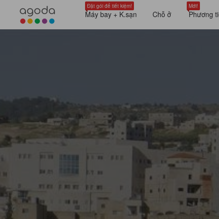
Đặt gói để tiết kiệm!
Mới!
Máy bay + K.sạn
Chỗ ở
Phương ti