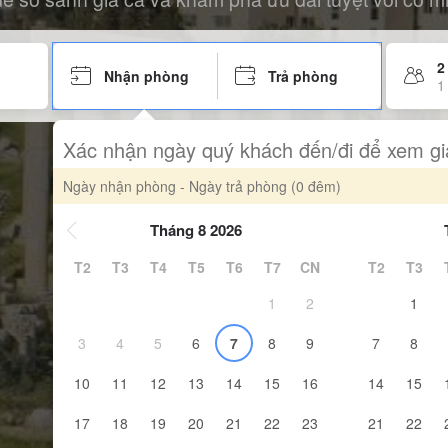
2
Nhận phòng
Trả phòng
1
Xác nhận ngày quý khách đến/đi để xem gi
Ngày nhận phòng - Ngày trả phòng
(0 đêm)
Tháng 8 2026
T2
T3
T4
T5
T6
T7
CN
T2
T3
1
2
1
3
4
5
6
7
8
9
7
8
10
11
12
13
14
15
16
14
15
17
18
19
20
21
22
23
21
22