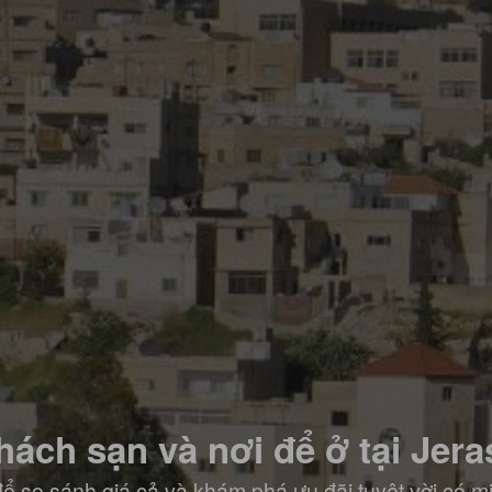
hách sạn và nơi để ở tại Jera
ể so sánh giá cả và khám phá ưu đãi tuyệt vời có m