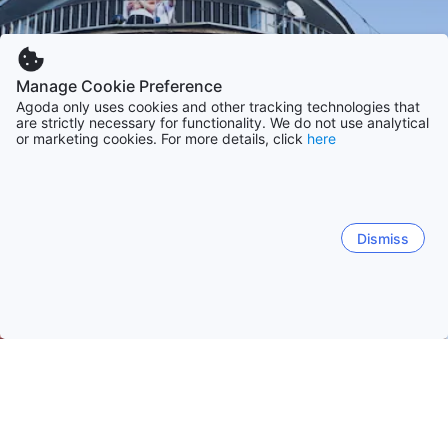
Manage Cookie Preference
Agoda only uses cookies and other tracking technologies that
are strictly necessary for functionality. We do not use analytical
or marketing cookies. For more details, click
here
Dismiss
Trang chủ
Khách sạn Ba Lan
Khách sạn West Pomeranian
K
Kolobrzeg
Swinoujscie
Miedzyzdroje
Szczecin