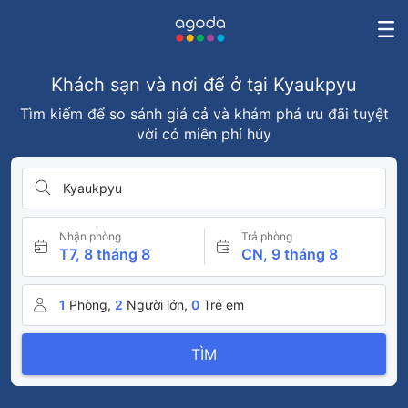
Khách sạn và nơi để ở tại Kyaukpyu
Tìm kiếm để so sánh giá cả và khám phá ưu đãi tuyệt
vời có miễn phí hủy
Kyaukpyu
Nhận phòng
Trả phòng
T7, 8 tháng 8
CN, 9 tháng 8
1
Phòng,
2
Người lớn,
0
Trẻ em
TÌM