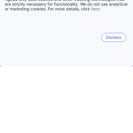
are strictly necessary for functionality. We do not use analytical
or marketing cookies. For more details, click
here
Dismiss
Trang chủ
Khách sạn Myanmar
Khách sạn Rakhine
Kyaukpy
Kyaukpyu
Ngapali
Mrauk U
Sittwe
Gwa
T
Kyaukpyu
Ngày phổ biến để đi du lịch