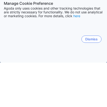
Manage Cookie Preference
Agoda only uses cookies and other tracking technologies that
are strictly necessary for functionality. We do not use analytical
or marketing cookies. For more details, click
here
Dismiss
Trang chủ
Khách sạn Các Tiểu Vương Quốc Ả Rập Thống nhất
Mezairaa
Abu Dhabi
Al Ain
Đảo Sir Baniyas
Ma
Mezairaa