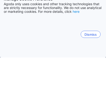
Agoda only uses cookies and other tracking technologies that
are strictly necessary for functionality. We do not use analytical
or marketing cookies. For more details, click
here
Dismiss
Trang chủ
Khách sạn Papua New Guinea
Khách sạn Cao nguy
Mount Hagen
Mount Hagen