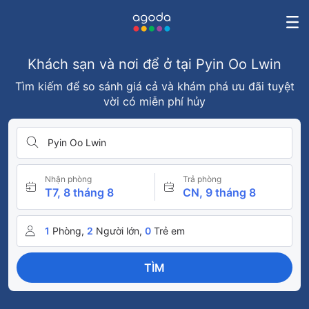
Khách sạn và nơi để ở tại Pyin Oo Lwin
Tìm kiếm để so sánh giá cả và khám phá ưu đãi tuyệt
vời có miễn phí hủy
Pyin Oo Lwin
Nhận phòng
Trả phòng
T7, 8 tháng 8
CN, 9 tháng 8
1
Phòng,
2
Người lớn,
0
Trẻ em
TÌM