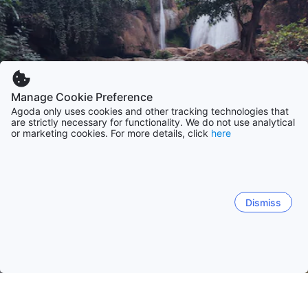
Manage Cookie Preference
Agoda only uses cookies and other tracking technologies that
are strictly necessary for functionality. We do not use analytical
or marketing cookies. For more details, click
here
Dismiss
Trang chủ
Khách sạn Myanmar
Khách sạn Mandalay
Pyin O