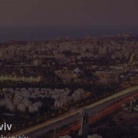
viv
iễn phí hủy