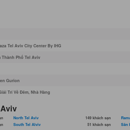
aza Tel Aviv City Center By IHG
 Thành Phố Tel Aviv
en Gurion
Giải Trí Về Đêm, Nhà Hàng
 Aviv
ạn
North Tel Aviv
149 khách sạn
Rama
ạn
South Tel Alviv
51 khách sạn
Sân 