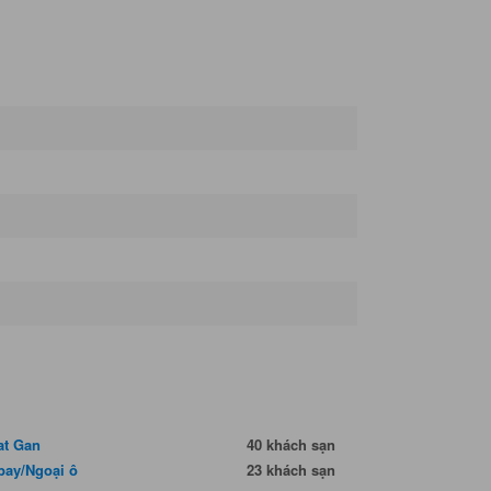
t Gan
40 khách sạn
bay/Ngoại ô
23 khách sạn