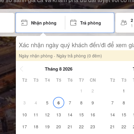
2
Nhận phòng
Trả phòng
1
Xác nhận ngày quý khách đến/đi để xem gi
Ngày nhận phòng - Ngày trả phòng
(0 đêm)
Tháng 8 2026
T2
T3
T4
T5
T6
T7
CN
T2
T3
1
2
1
3
4
5
6
7
8
9
7
8
10
11
12
13
14
15
16
14
15
17
18
19
20
21
22
23
21
22