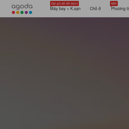
Đặt gói để tiết kiệm!
Mới!
Máy bay + K.sạn
Chỗ ở
Phương ti