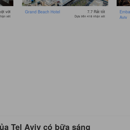
yệt vời
Grand Beach Hotel
7.7
Rất tốt
Embas
nhận xét
Dựa trên 418 nhận xét
Aviv
ủa Tel Aviv có bữa sáng