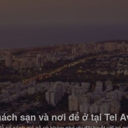
ách sạn và nơi để ở tại Tel A
ể so sánh giá cả và khám phá ưu đãi tuyệt vời có m