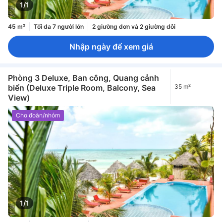
1/1
45 m²
Tối đa 7 người lớn
2 giường đơn và 2 giường đôi
Nhập ngày để xem giá
Phòng 3 Deluxe, Ban công, Quang cảnh
biển (Deluxe Triple Room, Balcony, Sea
35 m²
View)
Cho đoàn/nhóm
1/1