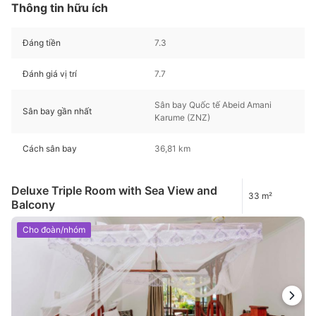
Thông tin hữu ích
Đáng tiền
7.3
Đánh giá vị trí
7.7
Sân bay Quốc tế Abeid Amani
Sân bay gần nhất
Karume (ZNZ)
Cách sân bay
36,81 km
Deluxe Triple Room with Sea View and
33 m²
Balcony
Cho đoàn/nhóm