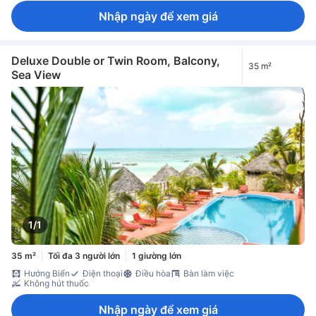
Nhập ngày để xem giá
Deluxe Double or Twin Room, Balcony,
35 m²
Sea View
1/1
35 m²
Tối đa 3 người lớn
1 giường lớn
Hướng Biển
Điện thoại
Điều hòa
Bàn làm việc
Không hút thuốc
Nhập ngày để xem giá