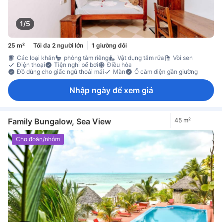
1/5
25 m²
Tối đa 2 người lớn
1 giường đôi
Các loại khăn
phòng tắm riêng
Vật dụng tắm rửa
Vòi sen
Điện thoại
Tiện nghi bể bơi
Điều hòa
Đồ dùng cho giấc ngủ thoải mái
Màn
Ổ cắm điện gần giường
Nhập ngày để xem giá
Family Bungalow, Sea View
45 m²
Cho đoàn/nhóm