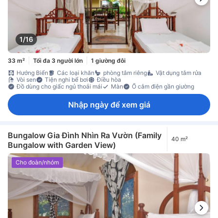
1/16
33 m²
Tối đa 3 người lớn
1 giường đôi
Hướng Biển
Các loại khăn
phòng tắm riêng
Vật dụng tắm rửa
Vòi sen
Tiện nghi bể bơi
Điều hòa
Đồ dùng cho giấc ngủ thoải mái
Màn
Ổ cắm điện gần giường
Nhập ngày để xem giá
Bungalow Gia Đình Nhìn Ra Vườn (Family
40 m²
Bungalow with Garden View)
Cho đoàn/nhóm