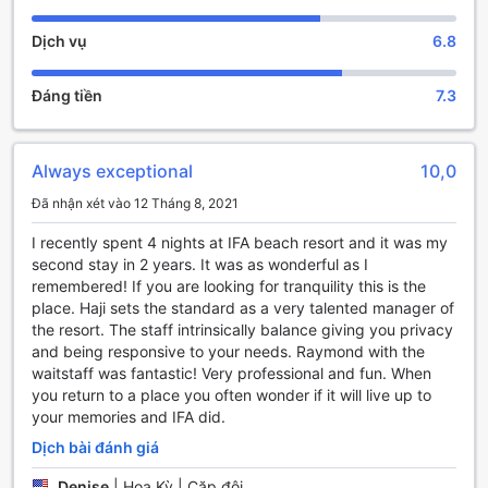
Trải Nghiệm Giải Trí Tuyệt Vời Tại Ifa Beach Resort
Dịch vụ
6.8
Tại Ifa Beach Resort, bạn sẽ được đắm mình trong không
gian giải trí đầy thú vị và thư giãn. Khu vực quầy bar của
Đáng tiền
7.3
resort là nơi lý tưởng để bạn thưởng thức những ly cocktail
mát lạnh và những đồ uống đặc trưng của Zanzibar, trong
khi ngắm nhìn cảnh biển tuyệt đẹp. Đây cũng là nơi bạn có
Always exceptional
10,0
thể gặp gỡ bạn bè mới và tận hưởng không khí vui vẻ, sôi
động vào buổi tối.
Đã nhận xét vào 12 Tháng 8, 2021
Ngoài ra, Ifa Beach Resort còn sở hữu một salon sang
trọng, nơi bạn có thể thư giãn và chăm sóc bản thân với
I recently spent 4 nights at IFA beach resort and it was my
các dịch vụ làm đẹp chuyên nghiệp. Đặc biệt, không thể
second stay in 2 years. It was as wonderful as I
không nhắc đến khu vực spa và massage, nơi mang đến
remembered! If you are looking for tranquility this is the
cho bạn những liệu pháp thư giãn tuyệt vời, giúp xua tan
place. Haji sets the standard as a very talented manager of
mọi căng thẳng và mệt mỏi. Khu vườn xanh tươi của resort
the resort. The staff intrinsically balance giving you privacy
cũng là một điểm nhấn, nơi bạn có thể đi dạo, tận hưởng
and being responsive to your needs. Raymond with the
không khí trong lành và thưởng thức vẻ đẹp của thiên
waitstaff was fantastic! Very professional and fun. When
nhiên. Tất cả những tiện nghi này sẽ mang đến cho bạn
you return to a place you often wonder if it will live up to
những trải nghiệm giải trí tuyệt vời và khó quên khi lưu trú
your memories and IFA did.
tại Ifa Beach Resort.
Dịch bài đánh giá
Cơ Sở Vật Chất Thể Thao Tại Ifa Beach Resort
Denise
|
Hoa Kỳ | Cặp đôi