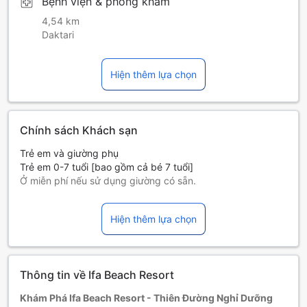
Bệnh viện & phòng khám
4,54 km
Daktari
Hiện thêm lựa chọn
Chính sách Khách sạn
Trẻ em và giường phụ
Trẻ em 0-7 tuổi [bao gồm cả bé 7 tuổi]
Ở miễn phí nếu sử dụng giường có sẵn.
Giường phụ tùy thuộc vào loại phòng bạn chọn, xin vui lòng
kiểm tra thông tin phòng để biết thêm chi tiết.
Hiện thêm lựa chọn
Khi đặt trên 5 phòng, chính sách và điều khoản bổ sung có
thể được áp dụng.
Thông tin về Ifa Beach Resort
Khám Phá Ifa Beach Resort - Thiên Đường Nghỉ Dưỡng