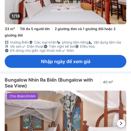
1/18
33 m²
Tối đa 5 người lớn
2 giường đơn và 1 giường đôi hoặc 2
giường đôi
Hướng Biển
Các loại khăn
phòng tắm riêng
Vật dụng tắm rửa
Vòi sen
Điện thoại
Tiện nghi bể bơi
Điều hòa
Đồ dùng cho giấc ngủ thoải mái
Màn
Nhập ngày để xem giá
Bungalow Nhìn Ra Biển (Bungalow with
40 m²
Sea View)
Cho đoàn/nhóm