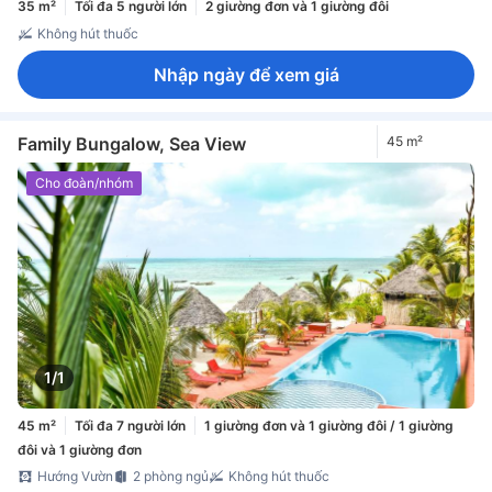
35 m²
Tối đa 5 người lớn
2 giường đơn và 1 giường đôi
Không hút thuốc
Nhập ngày để xem giá
Family Bungalow, Sea View
45 m²
Cho đoàn/nhóm
1/1
45 m²
Tối đa 7 người lớn
1 giường đơn và 1 giường đôi / 1 giường
đôi và 1 giường đơn
Hướng Vườn
2 phòng ngủ
Không hút thuốc