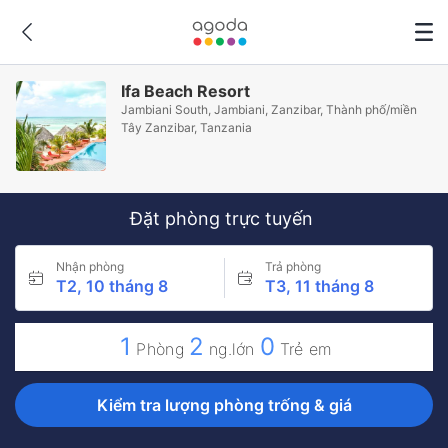
Ifa Beach Resort
Jambiani South, Jambiani, Zanzibar, Thành phố/miền
Tây Zanzibar, Tanzania
Đặt phòng trực tuyến
Nhận phòng
Trả phòng
T2, 10 tháng 8
T3, 11 tháng 8
1
2
0
Phòng
ng.lớn
Trẻ em
Kiểm tra lượng phòng trống & giá