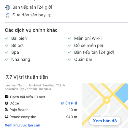
Bàn tiếp tân [24 giờ]
Đưa đón sân bay
Các dịch vụ chính khác
Bãi biển
Miễn phí Wi-Fi
Bể bơi
Đỗ xe miễn phí
Spa
Bàn tiếp tân [24 giờ]
Nhà hàng
Quán bar
7.7
Vị trí thuận tiện
Jambiani South, Jambiani, Zanzibar, Thành
phố/miền Tây Zanzibar, Tanzania
Cách bãi biển 10 mét
Đỗ xe
MIỄN PHÍ
Paje Beach
10 m
Peace campsite
940 m
Xem bản đồ
Xem khu vực lân cận