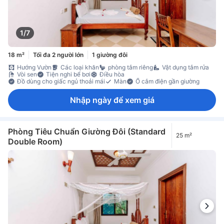
1/7
18 m²
Tối đa 2 người lớn
1 giường đôi
Hướng Vườn
Các loại khăn
phòng tắm riêng
Vật dụng tắm rửa
Vòi sen
Tiện nghi bể bơi
Điều hòa
Đồ dùng cho giấc ngủ thoải mái
Màn
Ổ cắm điện gần giường
Nhập ngày để xem giá
Phòng Tiêu Chuẩn Giường Đôi (Standard
25 m²
Double Room)