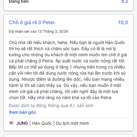
Đáng tiền
9.2
vẻ đẹp của Petra. Tại đây, bạn có thể thưởng thức những
ly cocktail mát lạnh, được pha chế bởi những bartender tài
năng, cùng với các loại đồ uống địa phương và quốc tế đa
Chỗ ở giá rẻ ở Peter.
10,0
dạng.
Ngoài ra, quầy bar còn thường xuyên tổ chức các sự kiện
Đã nhận xét vào 13 Tháng 3, 2026
giải trí như nhạc sống và DJ, tạo ra không khí sôi động và
vui tươi cho khách hàng. Đây là nơi tuyệt vời để kết nối với
Chủ nhà rất hiếu khách, hehe. Nếu bạn là người Hàn Quốc
bạn bè mới và trải nghiệm văn hóa địa phương qua âm
thì họ sẽ rất thích và chăm sóc bạn. Đây có lẽ là nơi lý
nhạc và ẩm thực. Hãy ghé thăm quầy bar tại Town Check-
tưởng cho những du khách đi một mình muốn tìm chỗ ở giá
In để tạo nên những kỷ niệm khó quên trong chuyến hành
cả phải chăng ở Petra. Áp suất nước và nước nóng rất tốt.
trình khám phá Petra của bạn!
Bếp thì có thể sử dụng ở tầng 1 nhưng bên trong có nhiều
cặn vôi nên tôi đã dùng nước nóng rửa hai lần trước khi sử
Cơ Sở Vật Chất Thể Thao Tại Town Check-In
dụng. Nhược điểm là đường lên dốc, nếu bạn mang nhiều
hành lý thì sẽ cảm thấy xa. Dù vậy, nếu bạn muốn ở một
Tại Town Check-In, du khách sẽ được trải nghiệm những cơ
mình với giá cả phải chăng, tôi vẫn nghĩ đây là một lựa
sở vật chất thể thao tuyệt vời, đặc biệt là các con đường
chọn tốt. Hãy nhớ rằng nó nằm khá xa lối vào Petra.
leo núi hùng vĩ. Với những đường mòn leo núi được thiết kế
Được dịch tự động thông qua A.I. sản sinh
tinh tế, bạn sẽ có cơ hội khám phá vẻ đẹp hoang sơ của
Xem bản gốc
Petra, Jordan. Những con đường này không chỉ thử thách
khả năng thể chất của bạn mà còn mang đến những khung
JUNG
|
Hàn Quốc | Du lịch một mình
cảnh ngoạn mục, từ những vách đá đỏ rực rỡ đến những
thung lũng xanh tươi.