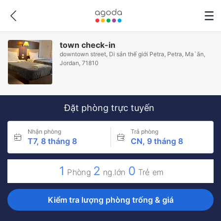
town check-in
downtown street, Di sản thế giới Petra, Petra, Ma`ān,
Jordan, 71810
Đặt phòng trực tuyến
Nhận phòng
Trả phòng
T7, 8 tháng 8
CN, 9 tháng 8
1
2
0
Phòng
ng.lớn
Trẻ em
Kiểm tra lượng phòng trống & giá