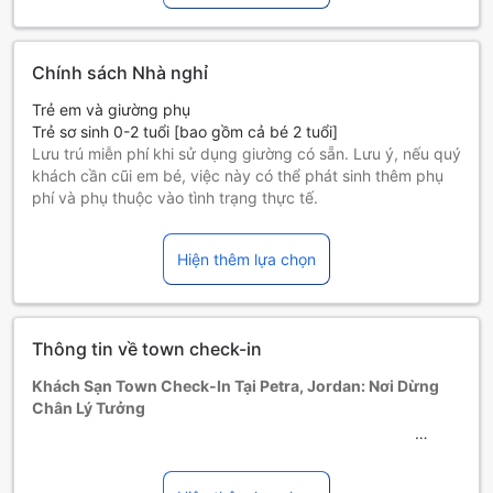
Chính sách Nhà nghỉ
Trẻ em và giường phụ
Trẻ sơ sinh 0-2 tuổi [bao gồm cả bé 2 tuổi]
Lưu trú miễn phí khi sử dụng giường có sẵn. Lưu ý, nếu quý
khách cần cũi em bé, việc này có thể phát sinh thêm phụ
phí và phụ thuộc vào tình trạng thực tế.
Trẻ em 3-12 tuổi [bao gồm cả bé 12 tuổi]
Ở miễn phí nếu sử dụng giường có sẵn.
Hiện thêm lựa chọn
Những khách từ 13 tuổi trở lên tính là người lớn
Giường phụ tùy thuộc vào loại phòng bạn chọn, xin vui lòng
kiểm tra thông tin phòng để biết thêm chi tiết.
Khi đặt trên 5 phòng, chính sách và điều khoản bổ sung có
Thông tin về town check-in
thể được áp dụng.
Khách Sạn Town Check-In Tại Petra, Jordan: Nơi Dừng
Chân Lý Tưởng
Khách sạn Town Check-In, được xây dựng vào năm 2019
và được cải tạo gần đây vào năm 2021, là một điểm dừng