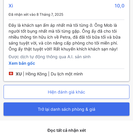
các khu vực lân cận. Với dịch vụ xe đưa đón linh hoạt, bạn
Xi
10,0
có thể tham gia vào các chuyến tham quan mà không cần
Đã nhận xét vào 8 Tháng 7, 2025
phải lo lắng về việc di chuyển. Nếu bạn cần một phương
tiện di chuyển nhanh chóng, dịch vụ taxi của chúng tôi luôn
Đây là khách sạn ấm áp nhất mà tôi từng ở. Ông Mob là
sẵn sàng phục vụ bạn 24/7, đảm bảo rằng bạn có thể dễ
người tốt bụng nhất mà tôi từng gặp. Ông ấy đã cho tôi
dàng khám phá mọi ngóc ngách của thành phố xinh đẹp
nhiều thông tin hữu ích về Petra, đã đãi tôi bữa tối và bữa
này. Với các tiện nghi vận chuyển đa dạng, Town Check-In
sáng tuyệt vời, và còn nâng cấp phòng cho tôi miễn phí.
cam kết mang đến cho bạn trải nghiệm lưu trú hoàn hảo tại
Ông ấy thật tuyệt vời!! Rất khuyến khích khách sạn này!
Petra.
Được dịch tự động thông qua A.I. sản sinh
Tiện Nghi Phòng Nghỉ Tại Town Check-In
Xem bản gốc
XU
|
Hồng Kông | Du lịch một mình
Tại Town Check-In, mỗi phòng nghỉ được thiết kế để mang
đến sự thoải mái tối đa cho du khách. Với hệ thống điều
hòa không khí hiện đại, bạn sẽ luôn cảm thấy dễ chịu, bất
Hiện đánh giá khác
kể thời tiết bên ngoài. Phòng còn được trang bị tivi với
kênh vệ tinh/cáp, giúp bạn có thể thưởng thức các bộ
phim và chương trình yêu thích trong không gian riêng tư
Trở lại danh sách phòng & giá
của mình. Ngoài ra, bạn cũng có thể thư giãn với các bộ
phim trong nhà, đảm bảo cho những giây phút giải trí
không bao giờ thiếu thốn.
Để nâng cao trải nghiệm nghỉ dưỡng, mỗi phòng đều có
Đọc tất cả nhận xét