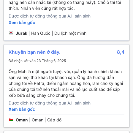
nặng nên cân nhắc lại (không có thang máy). Chỗ ở thì tôi
cầu và thông tin cần thiết, từ việc đặt tour tham quan cho
thích. Nhân viên cũng rất hợp tác.
đến những gợi ý về địa điểm ăn uống. Khu vực công cộng
Được dịch tự động thông qua A.I. sản sinh
của khách sạn được trang bị Wi-Fi miễn phí, trong khi tất
Xem bản gốc
cả các phòng đều có kết nối Internet miễn phí, giúp bạn dễ
dàng chia sẻ những khoảnh khắc tuyệt vời của mình với
Jurak
|
Hàn Quốc | Du lịch một mình
bạn bè và gia đình. Với một cửa hàng tiện lợi ngay trong
khuôn viên, bạn có thể dễ dàng tìm thấy mọi thứ mình cần
trong suốt thời gian lưu trú.
Khuyên bạn nên ở đây.
8,4
Tiện Nghi Vận Chuyển Tại Town Check-In
Đã nhận xét vào 23 Tháng 6, 2025
Tại Town Check-In, chúng tôi hiểu rằng việc di chuyển
Ông Moh là một người tuyệt vời, quản lý hành chính khách
thuận tiện là yếu tố quan trọng giúp bạn có một kỳ nghỉ
sạn và mọi thứ khác tại khách sạn. Ông đã hướng dẫn
thoải mái và đáng nhớ. Chúng tôi cung cấp dịch vụ đưa
chúng tôi về Petra, điểm ngắm hoàng hôn, làm cho kỳ nghỉ
đón sân bay chuyên nghiệp, giúp bạn dễ dàng đến và rời
của chúng tôi trở nên thoải mái và nỗ lực xuất sắc để sắp
khỏi khách sạn mà không cần lo lắng về việc tìm kiếm
xếp bữa sáng chay cho chúng tôi.
phương tiện. Đội ngũ lái xe thân thiện và chuyên nghiệp
Được dịch tự động thông qua A.I. sản sinh
của chúng tôi sẽ chờ bạn tại sân bay, đảm bảo rằng bạn có
Xem bản gốc
thể bắt đầu hành trình khám phá Petra một cách suôn sẻ
nhất.
Oman
|
Oman | Cặp đôi
Ngoài ra, Town Check-In còn tổ chức các tour du lịch hấp
dẫn để bạn có thể khám phá vẻ đẹp kỳ diệu của Petra và