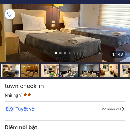
1/143
Đánh giá sao 2 sao
town check-in
Nhà nghỉ
8,9
Tuyệt vời
27 nhận xét
Điểm nổi bật