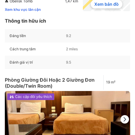
Obelisk Tomb
1,47 km
Xem bản đồ
Xem khu vực lân cận
Thông tin hữu ích
Đáng tiền
9.2
Cách trung tâm
2 miles
Đánh giá vị trí
9.5
Phòng Giường Đôi Hoặc 2 Giường Đơn
19 m²
(Double/Twin Room)
Các cặp đôi yêu thích