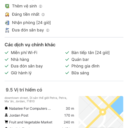
Thêm vệ sinh
Đáng tiền nhất
Nhận phòng [24 giờ]
Đưa đón sân bay
Các dịch vụ chính khác
Miễn phí Wi-Fi
Bàn tiếp tân [24 giờ]
Nhà hàng
Quán bar
Đưa đón sân bay
Phòng gia đình
Giữ hành lý
Bữa sáng
9.5
Vị trí hiếm có
downtown street, Di sản thế giới Petra, Petra,
Ma`ān, Jordan, 71810
Nabatee For Computers Shop
30 m
Jordan Post
170 m
Fruit and Vegetable Market
240 m