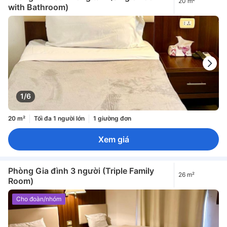
20 m²
with Bathroom)
1/6
20 m²
Tối đa 1 người lớn
1 giường đơn
Xem giá
Phòng Gia đình 3 người (Triple Family
26 m²
Room)
Cho đoàn/nhóm