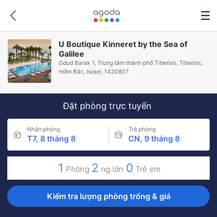
U Boutique Kinneret by the Sea of
Galilee
Gdud Barak 1, Trung tâm thành phố Tiberias, Tiberias,
miền Bắc, Israel, 1420807
Đặt phòng trực tuyến
Nhận phòng
Trả phòng
T7, 8 tháng 8
CN, 9 tháng 8
1
2
0
Phòng
ng.lớn
Trẻ em
Kiểm tra lượng phòng trống & giá