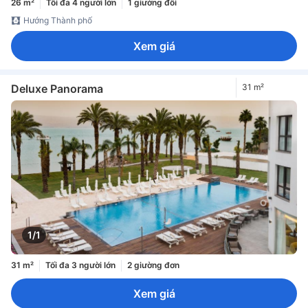
26 m²
Tối đa 4 người lớn
1 giường đôi
Hướng Thành phố
Xem giá
Deluxe Panorama
31 m²
1/1
31 m²
Tối đa 3 người lớn
2 giường đơn
Xem giá