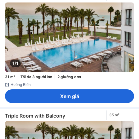
1/1
31 m²
Tối đa 3 người lớn
2 giường đơn
Hướng Biển
Xem giá
Triple Room with Balcony
35 m²