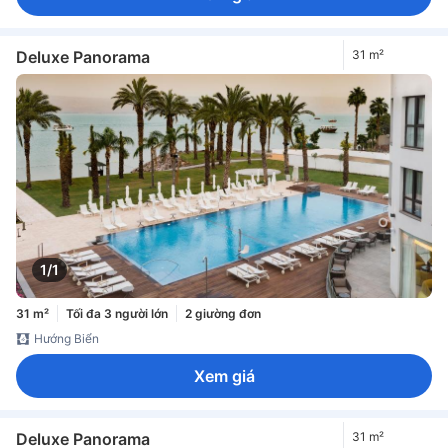
Deluxe Panorama
31 m²
1/1
31 m²
Tối đa 3 người lớn
2 giường đơn
Hướng Biển
Xem giá
Deluxe Panorama
31 m²