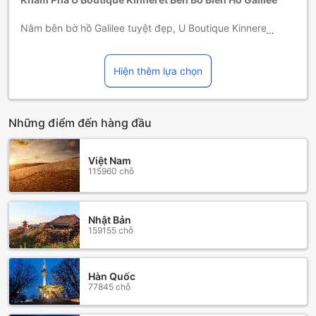
Nằm bên bờ hồ Galilee tuyệt đẹp, U Boutique Kinneret là
một điểm dừng chân lý tưởng cho những ai tìm kiếm sự thư
giãn và trải nghiệm văn hóa độc đáo tại Tiberias, Israel.
Khách sạn được xây dựng vào năm 2017, mang đến không
Hiện thêm lựa chọn
gian hiện đại và sang trọng với tổng cộng 59 phòng nghỉ,
mỗi phòng đều được thiết kế tinh tế, tạo cảm giác thoải mái
và ấm cúng cho du khách.
Những điểm đến hàng đầu
Khách sạn chào đón quý khách đến nhận phòng từ 3:00
chiều và yêu cầu trả phòng trước 11:00 sáng. Đặc biệt, U
Boutique Kinneret rất thân thiện với gia đình, cho phép trẻ
Việt Nam
em từ 0 đến 1 tuổi được lưu trú miễn phí, mang đến sự
115960 chỗ
thuận tiện cho các bậc phụ huynh khi du lịch cùng con nhỏ.
Hãy đến và trải nghiệm những giây phút tuyệt vời tại một
trong những địa điểm nghỉ dưỡng đáng mơ ước nhất bên
Nhật Bản
hồ Galilee.
159155 chỗ
Trải Nghiệm Giải Trí Đỉnh Cao Tại U Boutique Kinneret
Bên Biển Hồ Galilee
Hàn Quốc
77845 chỗ
Tại U Boutique Kinneret, bạn sẽ được đắm chìm trong
không gian giải trí tuyệt vời, nơi mà mỗi khoảnh khắc đều