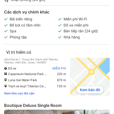
Các dịch vụ chính khác
Bãi biển riêng
Miễn phí Wi-Fi
Bể bơi có tầm nhìn
Đỗ xe miễn phí
Spa
Bàn tiếp tân [24 giờ]
Phòng tập
Nhà hàng
Vị trí hiếm có
Gdud Barak 1, Trung tâm thành phố Tiberias,
Tiberias, miền Bắc, Israel, 1420807
Đỗ xe
MIỄN PHÍ
Capenaum National Park (Kfar Nahum)
220 m
Luna Gal Water Park
670 m
Trạm xe buýt Tiberias Central
730 m
Xem bản đồ
Xem khu vực lân cận
Boutique Deluxe Single Room