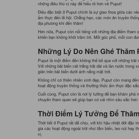
những điều thú vị này để hiểu rõ hơn về Puput!
Điều đặc biệt ở Puput chính là sự giao thoa giữa các n
ẩm thực đến lễ hội. Chẳng hạn, các món ăn truyền thốn
địa phương khi đến thăm!
Hơn nữa, Puput còn nổi tiếng với những địa điểm tham q
khiến bạn không khỏi trầm trồ. Mỗi góc phố, mỗi con đ
Những Lý Do Nên Ghé Thăm 
Puput là một điểm đến không thể bỏ qua với những trải 
Với những bãi biển cát trắng trải dài và làn nước trong 
giãn trên bãi biển dưới ánh nắng mặt trời.
Không chỉ có thiên nhiên xinh đẹp, Puput còn mang đến
hoạt động truyền thống và thưởng thức ẩm thực đặc sắc.
Cuối cùng, Puput còn là nơi lý tưởng để bạn khám phá n
chuyến tham quan sẽ giúp bạn có cái nhìn sâu sắc hơn 
Thời Điểm Lý Tưởng Để Thăm
Thời tiết ở Puput rất dễ chịu, với khí hậu nhiệt đới đặc 
gia các hoạt động ngoài trời như tắm biển, leo núi hay
vị.