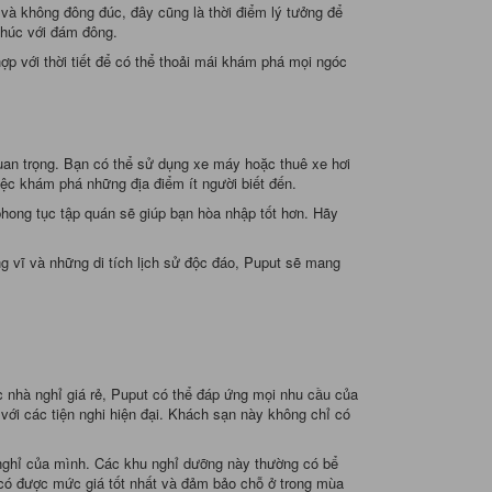
 và không đông đúc, đây cũng là thời điểm lý tưởng để
chúc với đám đông.
ợp với thời tiết để có thể thoải mái khám phá mọi ngóc
quan trọng. Bạn có thể sử dụng xe máy hoặc thuê xe hơi
iệc khám phá những địa điểm ít người biết đến.
 phong tục tập quán sẽ giúp bạn hòa nhập tốt hơn. Hãy
g vĩ và những di tích lịch sử độc đáo, Puput sẽ mang
 nhà nghỉ giá rẻ, Puput có thể đáp ứng mọi nhu cầu của
với các tiện nghi hiện đại. Khách sạn này không chỉ có
 nghỉ của mình. Các khu nghỉ dưỡng này thường có bể
ể có được mức giá tốt nhất và đảm bảo chỗ ở trong mùa