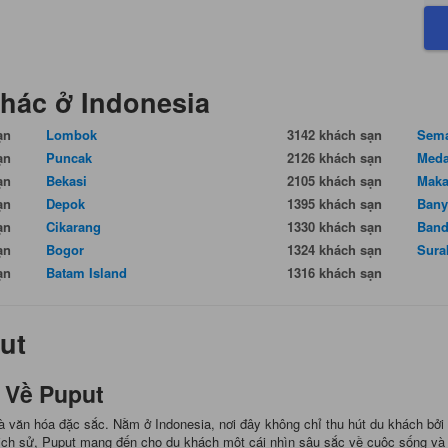
khác ở Indonesia
ạn
Lombok
3142 khách sạn
Sem
ạn
Puncak
2126 khách sạn
Med
ạn
Bekasi
2105 khách sạn
Maka
ạn
Depok
1395 khách sạn
Bany
ạn
Cikarang
1330 khách sạn
Band
ạn
Bogor
1324 khách sạn
Sura
ạn
Batam Island
1316 khách sạn
ut
 Về Puput
và văn hóa đặc sắc. Nằm ở Indonesia, nơi đây không chỉ thu hút du khách bởi
ch lịch sử, Puput mang đến cho du khách một cái nhìn sâu sắc về cuộc sống 