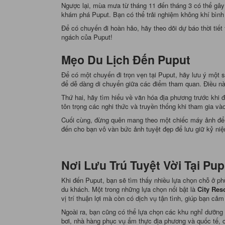
Ngược lại, mùa mưa từ tháng 11 đến tháng 3 có thể gây 
khám phá Puput. Bạn có thể trải nghiệm không khí bìn
Để có chuyến đi hoàn hảo, hãy theo dõi dự báo thời tiết
ngách của Puput!
Mẹo Du Lịch Đến Puput
Để có một chuyến đi trọn vẹn tại Puput, hãy lưu ý một s
để dễ dàng di chuyển giữa các điểm tham quan. Điều này
Thứ hai, hãy tìm hiểu về văn hóa địa phương trước khi đ
tôn trọng các nghi thức và truyền thống khi tham gia v
Cuối cùng, đừng quên mang theo một chiếc máy ảnh để g
đến cho bạn vô vàn bức ảnh tuyệt đẹp để lưu giữ kỷ ni
Nơi Lưu Trú Tuyệt Vời Tại Pup
Khi đến Puput, bạn sẽ tìm thấy nhiều lựa chọn chỗ ở p
du khách. Một trong những lựa chọn nổi bật là
City Res
vị trí thuận lợi mà còn có dịch vụ tận tình, giúp bạn cả
Ngoài ra, bạn cũng có thể lựa chọn các khu nghỉ dưỡng
bơi, nhà hàng phục vụ ẩm thực địa phương và quốc tế, c