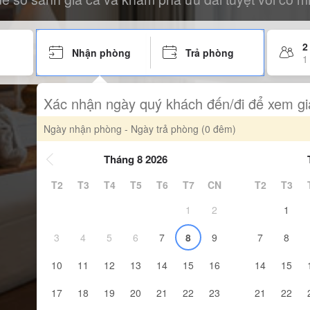
2
Nhận phòng
Trả phòng
1
Xác nhận ngày quý khách đến/đi để xem gi
Ngày nhận phòng - Ngày trả phòng
(0 đêm)
Tháng 8 2026
T2
T3
T4
T5
T6
T7
CN
T2
T3
1
2
1
3
4
5
6
7
8
9
7
8
10
11
12
13
14
15
16
14
15
17
18
19
20
21
22
23
21
22