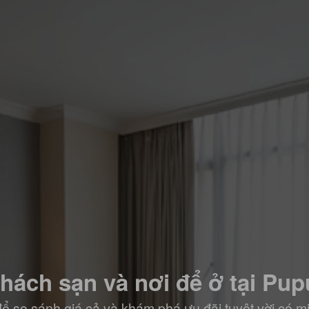
hách sạn và nơi để ở tại Pup
ể so sánh giá cả và khám phá ưu đãi tuyệt vời có m