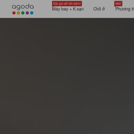
Đặt gói để tiết kiệm!
Mới!
Máy bay + K.sạn
Chỗ ở
Phương ti