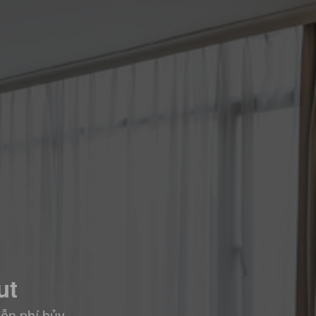
ut
iễn phí hủy