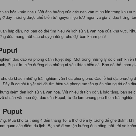
ền văn hóa khác nhau. Với ảnh hưởng của các nền văn minh lớn trong khu vực
g ở đây thường được chế biến từ nguyên liệu tươi ngon và gia vị đặc trưng,
uan hấp dẫn, nơi bạn có thể tìm hiểu về lịch sử và văn hóa của khu vực. Nhữ
ường đều mang một câu chuyện riêng, chờ đợi bạn khám phá!
Puput
nghiệm độc đáo và phong cảnh tuyệt đẹp. Một trong những lý do chính khiến b
xanh, Puput là thiên đường cho những ai yêu thích biển cả. Bạn có thể tham gia
 cho du khách những trải nghiệm văn hóa phong phú. Các lễ hội địa phương d
 Đây là cơ hội tuyệt vời để tìm hiểu về phong tục tập quán của người dân đ
hững điểm đến lịch sử và văn hóa. Với nhiều di tích cổ và bảo tàng, bạn sẽ 
về di sản văn hóa độc đáo của Puput, từ đó làm phong phú thêm trải nghiệm 
 Puput
trưng. Mùa khô từ tháng 4 đến tháng 10 là thời điểm lý tưởng để ghé thăm, khi 
 tham quan các điểm du lịch. Bạn sẽ được tận hưởng ánh nắng mặt trời và khôn