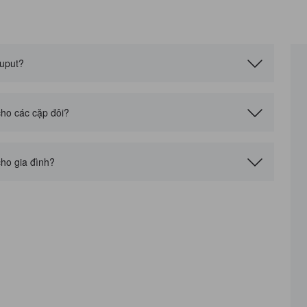
uput?
cho các cặp đôi?
cho gia đình?