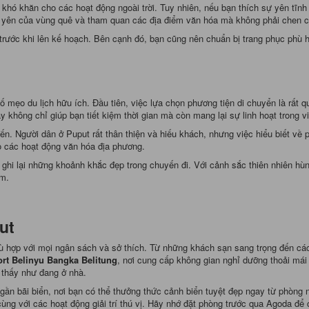
khó khăn cho các hoạt động ngoài trời. Tuy nhiên, nếu bạn thích sự yên tĩnh
h yên của vùng quê và tham quan các địa điểm văn hóa mà không phải chen 
 trước khi lên kế hoạch. Bên cạnh đó, bạn cũng nên chuẩn bị trang phục phù h
ố mẹo du lịch hữu ích. Đầu tiên, việc lựa chọn phương tiện di chuyển là rất 
 không chỉ giúp bạn tiết kiệm thời gian mà còn mang lại sự linh hoạt trong v
ến. Người dân ở Puput rất thân thiện và hiếu khách, nhưng việc hiểu biết về
ào các hoạt động văn hóa địa phương.
hi lại những khoảnh khắc đẹp trong chuyến đi. Với cảnh sắc thiên nhiên hùn
ệm.
ut
hù hợp với mọi ngân sách và sở thích. Từ những khách sạn sang trọng đến các
ort Belinyu Bangka Belitung
, nơi cung cấp không gian nghỉ dưỡng thoải mái 
m thấy như đang ở nhà.
 gần bãi biển, nơi bạn có thể thưởng thức cảnh biển tuyệt đẹp ngay từ phòng
ùng với các hoạt động giải trí thú vị. Hãy nhớ đặt phòng trước qua Agoda đ