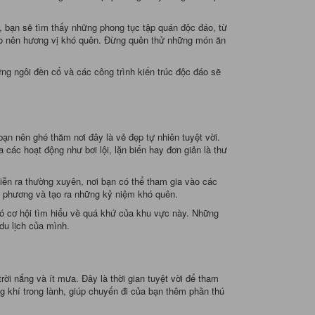
, bạn sẽ tìm thấy những phong tục tập quán độc đáo, từ
 tạo nên hương vị khó quên. Đừng quên thử những món ăn
ng ngôi đền cổ và các công trình kiến trúc độc đáo sẽ
ạn nên ghé thăm nơi đây là vẻ đẹp tự nhiên tuyệt vời.
 các hoạt động như bơi lội, lặn biển hay đơn giản là thư
iễn ra thường xuyên, nơi bạn có thể tham gia vào các
ịa phương và tạo ra những kỷ niệm khó quên.
có cơ hội tìm hiểu về quá khứ của khu vực này. Những
du lịch của mình.
trời nắng và ít mưa. Đây là thời gian tuyệt vời để tham
g khí trong lành, giúp chuyến đi của bạn thêm phần thú