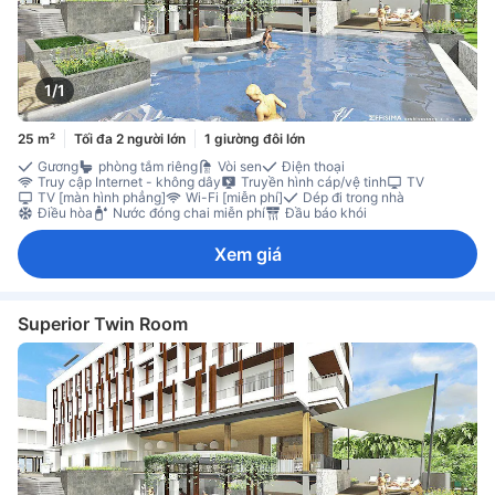
1/1
25 m²
Tối đa 2 người lớn
1 giường đôi lớn
Gương
phòng tắm riêng
Vòi sen
Điện thoại
Truy cập Internet - không dây
Truyền hình cáp/vệ tinh
TV
TV [màn hình phẳng]
Wi-Fi [miễn phí]
Dép đi trong nhà
Điều hòa
Nước đóng chai miễn phí
Đầu báo khói
Xem giá
Superior Twin Room