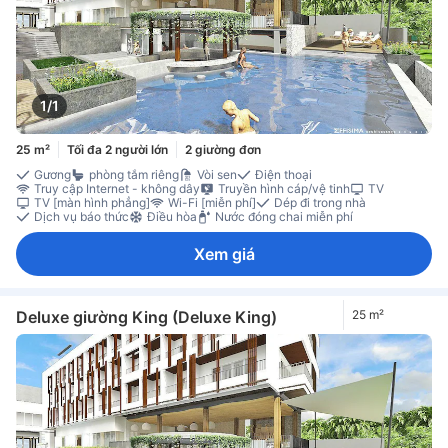
1/1
25 m²
Tối đa 2 người lớn
2 giường đơn
Gương
phòng tắm riêng
Vòi sen
Điện thoại
Truy cập Internet - không dây
Truyền hình cáp/vệ tinh
TV
TV [màn hình phẳng]
Wi-Fi [miễn phí]
Dép đi trong nhà
Dịch vụ báo thức
Điều hòa
Nước đóng chai miễn phí
Xem giá
Deluxe giường King (Deluxe King)
25 m²