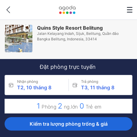
Quins Style Resort Belitung
Jalan Kelayang Indah, Sijuk, Belitung, Quần đảo
Bangka Belitung, Indonesia, 33414
Đặt phòng trực tuyến
Nhận phòng
Trả phòng
T2, 10 tháng 8
T3, 11 tháng 8
1
2
0
Phòng
ng.lớn
Trẻ em
Kiểm tra lượng phòng trống & giá