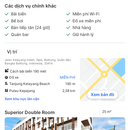
Các dịch vụ chính khác
Bãi biển
Miễn phí Wi-Fi
Bể bơi
Đỗ xe miễn phí
Bàn tiếp tân [24 giờ]
Nhà hàng
Quán bar
Giữ hành lý
Vị trí
Jalan Kelayang Indah, Sijuk, Belitung, Quần đảo
Bangka Belitung, Indonesia, 33414
Cách bãi biển 190 mét
Đỗ xe
MIỄN PHÍ
Tanjung Kelayang Beach
190 m
Pulau Kepajang
2,58 km
Xem bản đồ
Xem khu vực lân cận
Superior Double Room
25 m²