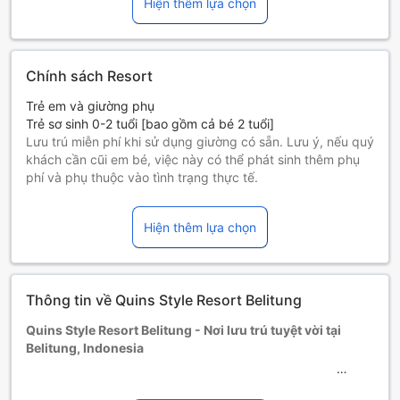
Hiện thêm lựa chọn
Chính sách Resort
Trẻ em và giường phụ
Trẻ sơ sinh 0-2 tuổi [bao gồm cả bé 2 tuổi]
Lưu trú miễn phí khi sử dụng giường có sẵn. Lưu ý, nếu quý
khách cần cũi em bé, việc này có thể phát sinh thêm phụ
phí và phụ thuộc vào tình trạng thực tế.
Trẻ em 3-12 tuổi [bao gồm cả bé 12 tuổi]
Ở miễn phí nếu sử dụng giường có sẵn.
Hiện thêm lựa chọn
Những khách từ 13 tuổi trở lên tính là người lớn
Giường phụ tùy thuộc vào loại phòng bạn chọn, xin vui lòng
kiểm tra thông tin phòng để biết thêm chi tiết.
Khi đặt trên 5 phòng, chính sách và điều khoản bổ sung có
Thông tin về Quins Style Resort Belitung
thể được áp dụng.
Quins Style Resort Belitung - Nơi lưu trú tuyệt vời tại
Belitung, Indonesia