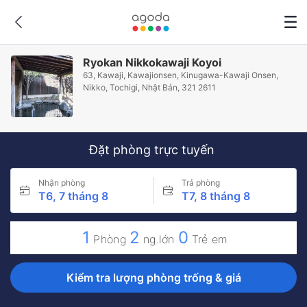
Ryokan Nikkokawaji Koyoi
63, Kawaji, Kawajionsen, Kinugawa-Kawaji Onsen,
Nikko, Tochigi, Nhật Bản, 321 2611
Đặt phòng trực tuyến
Nhận phòng
Trả phòng
T6, 7 tháng 8
T7, 8 tháng 8
1
2
0
Phòng
ng.lớn
Trẻ em
Kiểm tra lượng phòng trống & giá