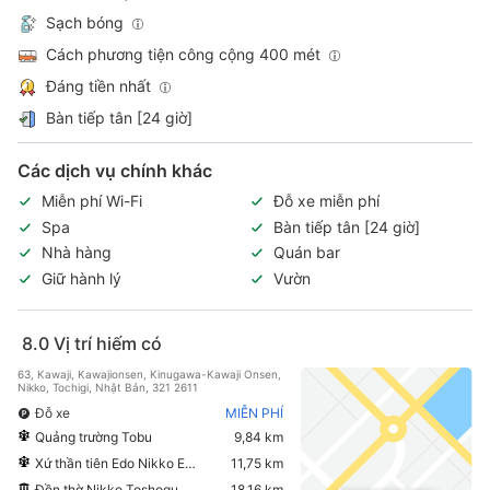
Sạch bóng
Cách phương tiện công cộng 400 mét
Đáng tiền nhất
Bàn tiếp tân [24 giờ]
Các dịch vụ chính khác
Miễn phí Wi-Fi
Đỗ xe miễn phí
Spa
Bàn tiếp tân [24 giờ]
Nhà hàng
Quán bar
Giữ hành lý
Vườn
8.0
Vị trí hiếm có
63, Kawaji, Kawajionsen, Kinugawa-Kawaji Onsen,
Nikko, Tochigi, Nhật Bản, 321 2611
Đỗ xe
MIỄN PHÍ
Quảng trường Tobu
9,84 km
Xứ thần tiên Edo Nikko Edomura
11,75 km
Đền thờ Nikko Toshogu
18,16 km