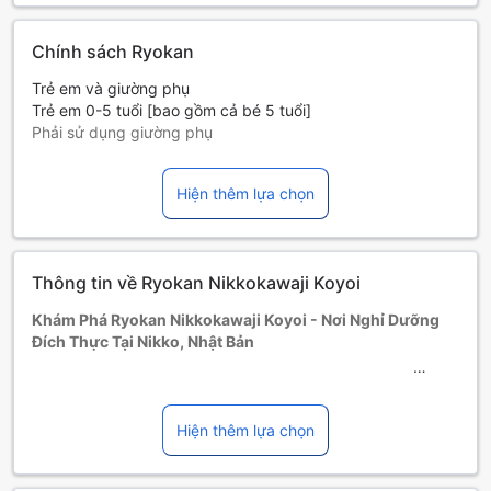
Chính sách Ryokan
Trẻ em và giường phụ
Trẻ em 0-5 tuổi [bao gồm cả bé 5 tuổi]
Phải sử dụng giường phụ
Giường phụ tùy thuộc vào loại phòng bạn chọn, xin vui lòng
kiểm tra thông tin phòng để biết thêm chi tiết.
Hiện thêm lựa chọn
Khi đặt trên 5 phòng, chính sách và điều khoản bổ sung có
thể được áp dụng.
Thông tin về Ryokan Nikkokawaji Koyoi
Khám Phá Ryokan Nikkokawaji Koyoi - Nơi Nghỉ Dưỡng
Đích Thực Tại Nikko, Nhật Bản
Tọa lạc tại trung tâm thành phố Nikko, Ryokan Nikkokawaji
Koyoi là một trong những điểm đến lý tưởng cho những ai
Hiện thêm lựa chọn
tìm kiếm sự thư giãn và trải nghiệm văn hóa Nhật Bản
truyền thống. Được xây dựng vào năm 1988 và được cải