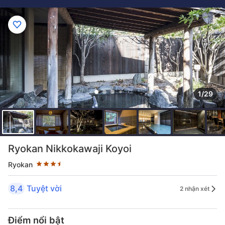
1/29
Đánh giá sao 3.5 sao
Ryokan Nikkokawaji Koyoi
Ryokan
8,4
Tuyệt vời
2 nhận xét
Điểm nổi bật