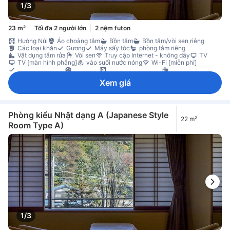
1/3
23 m²
Tối đa 2 người lớn
2 nệm futon
Hướng Núi
Áo choàng tắm
Bồn tắm
Bồn tắm/vòi sen riêng
Các loại khăn
Gương
Máy sấy tóc
phòng tắm riêng
Vật dụng tắm rửa
Vòi sen
Truy cập Internet - không dây
TV
TV [màn hình phẳng]
vào suối nước nóng
Wi-Fi [miễn phí]
Dép đi trong nhà
Điều hòa
Rèm che ánh sáng
Sưởi
Vải trải giường
Tủ lạnh
Không gian làm việc cho máy tính xách tay
Xem giá
Bộ đánh giày
Giá treo quần áo
Tủ quần áo
Đầu báo khí CO
Không hút thuốc
Phòng kiểu Nhật dạng A (Japanese Style
22 m²
Room Type A)
1/3