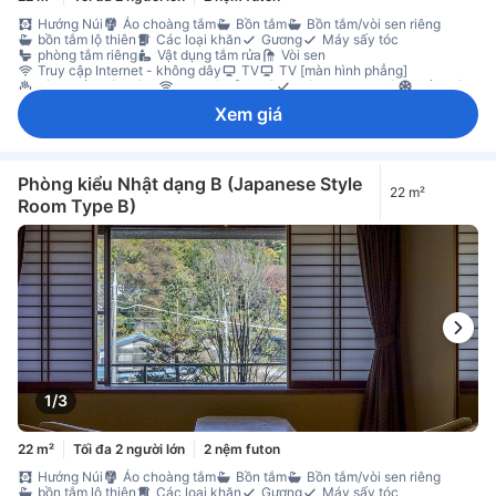
Hướng Núi
Áo choàng tắm
Bồn tắm
Bồn tắm/vòi sen riêng
bồn tắm lộ thiên
Các loại khăn
Gương
Máy sấy tóc
phòng tắm riêng
Vật dụng tắm rửa
Vòi sen
Truy cập Internet - không dây
TV
TV [màn hình phẳng]
vào suối nước nóng
Wi-Fi [miễn phí]
Dép đi trong nhà
Điều hòa
Rèm che ánh sáng
Sưởi
Vải trải giường
Tủ lạnh
Xem giá
Không gian làm việc cho máy tính xách tay
Bộ đánh giày
Giá treo quần áo
Tủ quần áo
Đầu báo khí CO
Két sắt trong phòng
Không hút thuốc
Phòng kiểu Nhật dạng B (Japanese Style
22 m²
Room Type B)
1/3
22 m²
Tối đa 2 người lớn
2 nệm futon
Hướng Núi
Áo choàng tắm
Bồn tắm
Bồn tắm/vòi sen riêng
bồn tắm lộ thiên
Các loại khăn
Gương
Máy sấy tóc