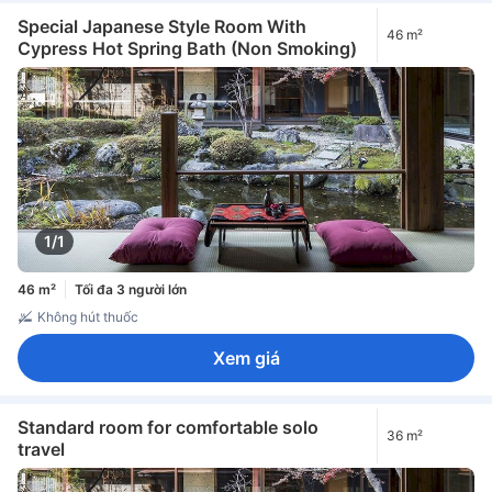
Special Japanese Style Room With
46 m²
Cypress Hot Spring Bath (Non Smoking)
1/1
46 m²
Tối đa 3 người lớn
Không hút thuốc
Xem giá
Standard room for comfortable solo
36 m²
travel