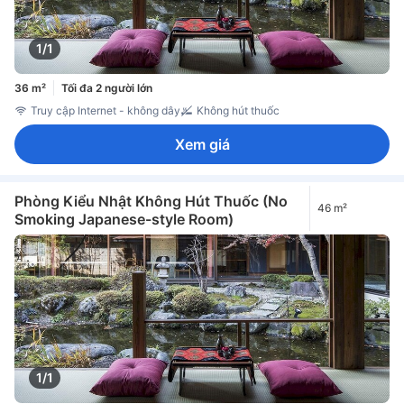
1/1
36 m²
Tối đa 2 người lớn
Truy cập Internet - không dây
Không hút thuốc
Xem giá
Phòng Kiểu Nhật Không Hút Thuốc (No
46 m²
Smoking Japanese-style Room)
1/1