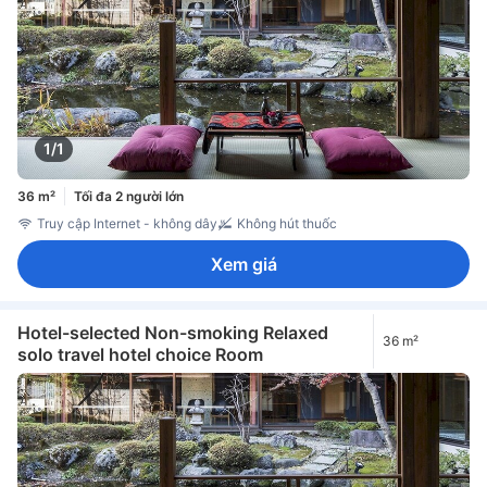
1/1
36 m²
Tối đa 2 người lớn
Truy cập Internet - không dây
Không hút thuốc
Xem giá
Hotel-selected Non-smoking Relaxed
36 m²
solo travel hotel choice Room