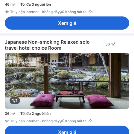
46 m²
Tối đa 3 người lớn
Truy cập Internet - không dây
Không hút thuốc
Xem giá
Japanese Non-smoking Relaxed solo
36 m²
travel hotel choice Room
1/1
36 m²
Tối đa 2 người lớn
Truy cập Internet - không dây
Không hút thuốc
Xem giá