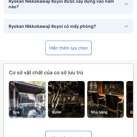
Ryokan Nikkokawaji Koyoi được xây dựng vào năm
nào?
Ryokan Nikkokawaji Koyoi có mấy phòng?
Hiện thêm lựa chọn
Cơ sở vật chất của cơ sở lưu trú
Spa
Vườn
Nhà hàng
Quá