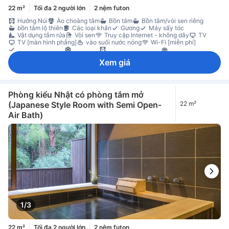
22 m²
Tối đa 2 người lớn
2 nệm futon
Hướng Núi
Áo choàng tắm
Bồn tắm
Bồn tắm/vòi sen riêng
bồn tắm lộ thiên
Các loại khăn
Gương
Máy sấy tóc
Vật dụng tắm rửa
Vòi sen
Truy cập Internet - không dây
TV
TV [màn hình phẳng]
vào suối nước nóng
Wi-Fi [miễn phí]
Dép đi trong nhà
Điều hòa
Rèm che ánh sáng
Sưởi
Vải trải giường
Trà miễn phí
Tủ lạnh
Xem giá
Không gian làm việc cho máy tính xách tay
Bộ đánh giày
Giá treo quần áo
Tủ quần áo
Đầu báo khí CO
Két sắt trong phòng
Không hút thuốc
Phòng kiểu Nhật có phòng tắm mở
(Japanese Style Room with Semi Open-
22 m²
Air Bath)
1/3
22 m²
Tối đa 2 người lớn
2 nệm futon