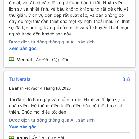
êm ái, và tất cả các tiện nghi được bảo trì tốt. Nhân viên
hoàn hảo cho những ai tìm kiếm sự thư giãn và giải trí trong
lịch sự và nhiệt tình, và bầu không khí chung rất dễ chịu và
chuyến hành trình của mình.
thư giãn. Dịch vụ dọn dẹp rất xuất sắc, và căn phòng có
đầy đủ mọi thứ cần thiết cho một kỳ nghỉ thoải mái. Tôi thật
Tiện Nghi Đáng Chú Ý Tại Sapna Clarks Inn
sự đã tận hưởng kỳ nghỉ của mình và rất khuyến khích mọi
người khác đến khách sạn này.
Tại Sapna Clarks Inn, sự tiện nghi của khách hàng luôn
Được dịch tự động thông qua A.I. sản sinh
được đặt lên hàng đầu. Khách sạn cung cấp dịch vụ phòng
24 giờ, giúp bạn dễ dàng thưởng thức bữa ăn hay đồ uống
Xem bản gốc
bất cứ lúc nào trong ngày. Đội ngũ nhân viên chu đáo sẵn
Meenal
|
Ấn Độ | Cặp đôi
sàng phục vụ bạn với dịch vụ phòng tận nơi, mang đến sự
thoải mái và tiện lợi tối đa. Ngoài ra, dịch vụ giặt là và giặt
khô cũng được cung cấp, giúp bạn giữ gìn trang phục luôn
Từ Kerala
8,8
sạch sẽ và thơm tho trong suốt thời gian lưu trú.
Để đảm bảo an toàn cho tài sản của bạn, khách sạn trang
Đã nhận xét vào 14 Tháng 10, 2025
bị két an toàn và dịch vụ giữ hành lý, cho phép bạn yên
tâm khám phá thành phố mà không phải lo lắng về đồ đạc
Tôi đã ở đó hai ngày vào tuần trước. Hành vi rất lịch sự từ
cá nhân. Đội ngũ concierge thân thiện luôn sẵn sàng hỗ trợ
nhân viên. Hệ thống điều khiển điều hòa có thể được cải
bạn với những yêu cầu đặc biệt và thông tin hữu ích về địa
thiện. Chúc mọi điều tốt đẹp.
điểm tham quan. Wi-fi miễn phí được cung cấp trong tất cả
Được dịch tự động thông qua A.I. sản sinh
các phòng và khu vực công cộng, giúp bạn dễ dàng kết
Xem bản gốc
nối với bạn bè và gia đình trong suốt kỳ nghỉ. Với dịch vụ
nhận phòng và trả phòng nhanh chóng, cùng với sự phục
Anup
|
Ấn Độ | Cặp đôi