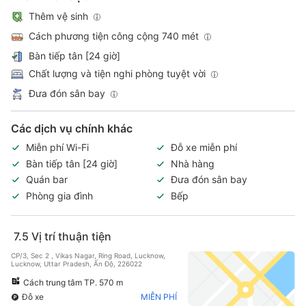
Thêm vệ sinh
Cách phương tiện công cộng 740 mét
Bàn tiếp tân [24 giờ]
Chất lượng và tiện nghi phòng tuyệt vời
Đưa đón sân bay
Các dịch vụ chính khác
Miễn phí Wi-Fi
Đỗ xe miễn phí
Bàn tiếp tân [24 giờ]
Nhà hàng
Quán bar
Đưa đón sân bay
Phòng gia đình
Bếp
7.5
Vị trí thuận tiện
CP/3, Sec 2 , Vikas Nagar, Ring Road, Lucknow,
Lucknow, Uttar Pradesh, Ấn Độ, 226022
Cách trung tâm TP. 570 m
Đỗ xe
MIỄN PHÍ