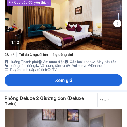
Các cặp đôi yêu thích
1/12
23 m²
Tối đa 3 người lớn
1 giường đôi
Hướng Thành phố
Ấm nước điện
Các loại khăn
Máy sấy tóc
phòng tắm riêng
Vật dụng tắm rửa
Vòi sen
Điện thoại
Truyền hình cáp/vệ tinh
TV
Xem giá
Phòng Deluxe 2 Giường đơn (Deluxe
21 m²
Twin)