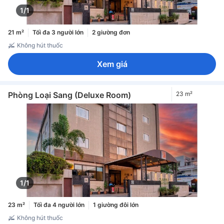
1/1
21 m²
Tối đa 3 người lớn
2 giường đơn
Không hút thuốc
Xem giá
Phòng Loại Sang (Deluxe Room)
23 m²
1/1
23 m²
Tối đa 4 người lớn
1 giường đôi lớn
Không hút thuốc