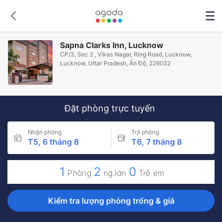
Sapna Clarks Inn, Lucknow
CP/3, Sec 2 , Vikas Nagar, Ring Road, Lucknow,
Lucknow, Uttar Pradesh, Ấn Độ, 226022
Đặt phòng trực tuyến
Nhận phòng
Trả phòng
T5, 6 tháng 8
T6, 7 tháng 8
1
2
0
Phòng
ng.lớn
Trẻ em
Kiểm tra lượng phòng trống & giá