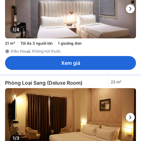
1/4
21 m²
Tối đa 3 người lớn
1 giường đơn
Điều hòa
Không hút thuốc
Xem giá
Phòng Loại Sang (Deluxe Room)
23 m²
1/3