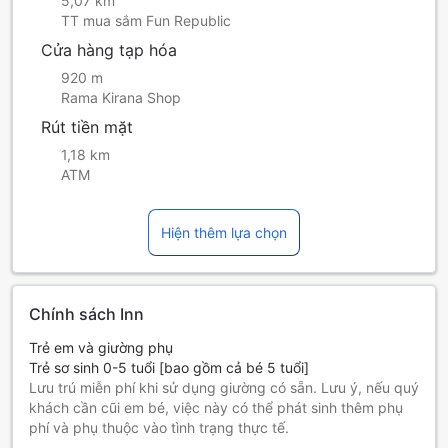
5,07 km
TT mua sắm Fun Republic
Cửa hàng tạp hóa
920 m
Rama Kirana Shop
Rút tiền mặt
1,18 km
ATM
Hiện thêm lựa chọn
Chính sách Inn
Trẻ em và giường phụ
Trẻ sơ sinh 0-5 tuổi [bao gồm cả bé 5 tuổi]
Lưu trú miễn phí khi sử dụng giường có sẵn. Lưu ý, nếu quý
khách cần cũi em bé, việc này có thể phát sinh thêm phụ
phí và phụ thuộc vào tình trạng thực tế.
Trẻ em 6-10 tuổi [bao gồm cả bé 10 tuổi]