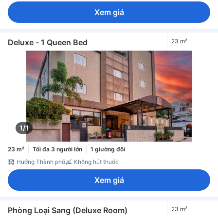
Xem giá
Deluxe - 1 Queen Bed
23 m²
1/1
23 m²
Tối đa 3 người lớn
1 giường đôi
Hướng Thành phố
Không hút thuốc
Xem giá
Phòng Loại Sang (Deluxe Room)
23 m²