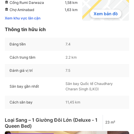
Cổng Rumi Darwaza
1,58 km
Chợ Aminabad
1,63 km
Xem bản đồ
Xem khu vực lân cận
Thông tin hữu ích
Đáng tiền
7.4
Cách trung tâm
2.2 km
Đánh giá vị trí
7.5
Sân bay Quốc tế Chaudhary
Sân bay gần nhất
Charan Singh (LKO)
Cách sân bay
11,45 km
Loại Sang – 1 Giường Đôi Lớn (Deluxe - 1
23 m²
Queen Bed)