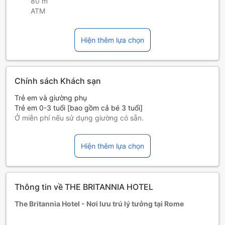
80 m
ATM
Hiện thêm lựa chọn
Chính sách Khách sạn
Trẻ em và giường phụ
Trẻ em 0-3 tuổi [bao gồm cả bé 3 tuổi]
Ở miễn phí nếu sử dụng giường có sẵn.
Giường phụ tùy thuộc vào loại phòng bạn chọn, xin vui lòng
kiểm tra thông tin phòng để biết thêm chi tiết.
Hiện thêm lựa chọn
Khi đặt trên 5 phòng, chính sách và điều khoản bổ sung có
thể được áp dụng.
Thông tin về THE BRITANNIA HOTEL
The Britannia Hotel - Nơi lưu trú lý tưởng tại Rome