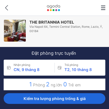
THE BRITANNIA HOTEL
Via Napoli 64, Termini Central Station, Rome, Lazio, Ý,
00184
Đặt phòng trực tuyến
Nhận phòng
Trả phòng
CN, 9 tháng 8
T2, 10 tháng 8
1
2
0
Phòng
ng.lớn
Trẻ em
Kiểm tra lượng phòng trống & giá