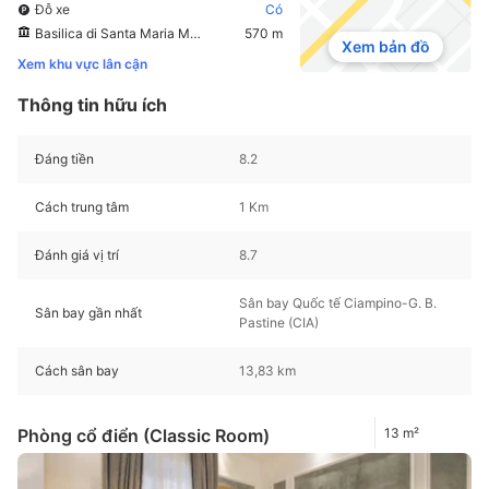
Đỗ xe
Có
Basilica di Santa Maria Maggiore
570 m
Xem bản đồ
Xem khu vực lân cận
Thông tin hữu ích
Đáng tiền
8.2
Cách trung tâm
1 Km
Đánh giá vị trí
8.7
Sân bay Quốc tế Ciampino-G. B.
Sân bay gần nhất
Pastine (CIA)
Cách sân bay
13,83 km
Phòng cổ điển (Classic Room)
13 m²