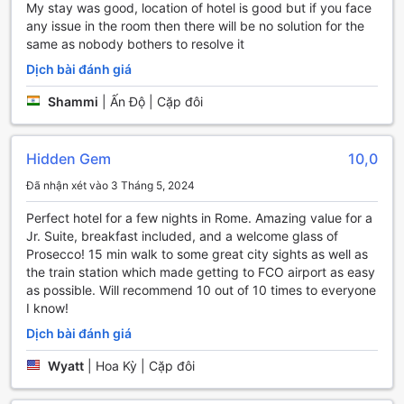
tennis để du khách có thể thư giãn và rèn luyện sức khỏe
My stay was good, location of hotel is good but if you face
sau một ngày dài khám phá thành phố.
any issue in the room then there will be no solution for the
same as nobody bothers to resolve it
Tiện nghi tiện lợi tại THE BRITANNIA HOTEL
Dịch bài đánh giá
THE BRITANNIA HOTEL tọa lạc tại Rome, Ý, và mang đến
Shammi
|
Ấn Độ | Cặp đôi
cho du khách những tiện nghi tiện lợi đáng chú ý. Khách
sạn cung cấp dịch vụ giặt là, dịch vụ phòng, hòm đựng đồ
an toàn, lễ tân, Wi-Fi miễn phí tại các khu vực chung và Wi-
Hidden Gem
10,0
Fi miễn phí trong tất cả các phòng. Bên cạnh đó, khách sạn
còn cung cấp dịch vụ giặt ủi, để hành lý, và dọn phòng
Đã nhận xét vào 3 Tháng 5, 2024
hàng ngày để đảm bảo sự thoải mái và tiện nghi cho
khách.
Perfect hotel for a few nights in Rome. Amazing value for a
Jr. Suite, breakfast included, and a welcome glass of
Tiện ích giao thông tại THE BRITANNIA HOTEL
Prosecco! 15 min walk to some great city sights as well as
the train station which made getting to FCO airport as easy
THE BRITANNIA HOTEL ở Rome, Ý, cung cấp nhiều tiện ích
as possible. Will recommend 10 out of 10 times to everyone
giao thông để đáp ứng nhu cầu của du khách. Khách sạn
I know!
cung cấp dịch vụ đặt tour, giúp du khách có thể khám phá
Dịch bài đánh giá
thành phố một cách thuận tiện và dễ dàng. Ngoài ra,
khách sạn cũng có bãi đậu xe để khách hàng có thể tự lái
Wyatt
|
Hoa Kỳ | Cặp đôi
xe đến và từ khách sạn một cách tiện lợi. Bãi đậu xe tại
THE BRITANNIA HOTEL có sẵn và khách hàng sẽ phải trả