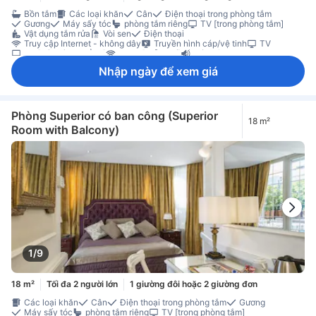
Bồn tắm
Các loại khăn
Cân
Điện thoại trong phòng tắm
Gương
Máy sấy tóc
phòng tắm riêng
TV [trong phòng tắm]
Vật dụng tắm rửa
Vòi sen
Điện thoại
Truy cập Internet - không dây
Truyền hình cáp/vệ tinh
TV
TV [màn hình phẳng]
Wi-Fi [miễn phí]
Cách âm
Dịch vụ báo thức
Điều hòa
Rèm che ánh sáng
Sưởi
Nhập ngày để xem giá
Vải trải giường
Cà phê hòa tan miễn phí
Máy pha trà/cà phê
Nước đóng chai miễn phí
Trà miễn phí
Tủ lạnh nhỏ trong phòng
Dọn phòng hằng ngày
Bàn làm việc
Cửa sổ
Sàn gỗ/gỗ miếng
Tiện nghi là/ủi
Tủ quần áo
Két sắt trong phòng
Không hút thuốc
Phòng Superior có ban công (Superior
18 m²
Room with Balcony)
1/9
18 m²
Tối đa 2 người lớn
1 giường đôi hoặc 2 giường đơn
Các loại khăn
Cân
Điện thoại trong phòng tắm
Gương
Máy sấy tóc
phòng tắm riêng
TV [trong phòng tắm]