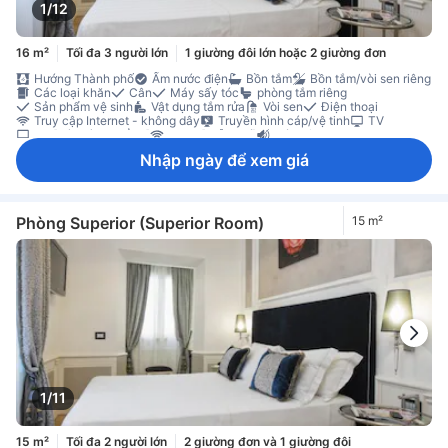
1/12
16 m²
Tối đa 3 người lớn
1 giường đôi lớn hoặc 2 giường đơn
Hướng Thành phố
Ấm nước điện
Bồn tắm
Bồn tắm/vòi sen riêng
Các loại khăn
Cân
Máy sấy tóc
phòng tắm riêng
Sản phẩm vệ sinh
Vật dụng tắm rửa
Vòi sen
Điện thoại
Truy cập Internet - không dây
Truyền hình cáp/vệ tinh
TV
TV [màn hình phẳng]
Wi-Fi [miễn phí]
Cách âm
Dịch vụ báo thức
Điều hòa
Ít gây dị ứng
Rèm che ánh sáng
Nhập ngày để xem giá
Sưởi
Vải trải giường
Máy pha trà/cà phê
Nước đóng chai miễn phí
Tủ lạnh nhỏ trong phòng
Bàn làm việc
Sàn gỗ/gỗ miếng
Tiện nghi là/ủi
Tủ quần áo
Giường cũi của em bé (theo yêu cầu)
Đầu báo khói
Két sắt cho máy tính xách tay
Két sắt trong phòng
Phòng Superior (Superior Room)
15 m²
Không hút thuốc
Tính năng an toàn/bảo mật
1/11
15 m²
Tối đa 2 người lớn
2 giường đơn và 1 giường đôi