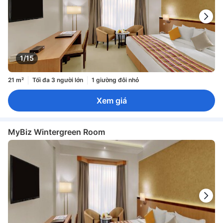
1/15
21 m²
Tối đa 3 người lớn
1 giường đôi nhỏ
Xem giá
MyBiz Wintergreen Room