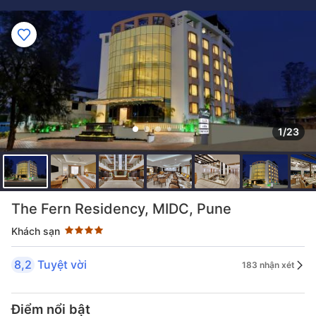
1/23
Đánh giá sao 4 sao
The Fern Residency, MIDC, Pune
Khách sạn
8,2
Tuyệt vời
183 nhận xét
Điểm nổi bật