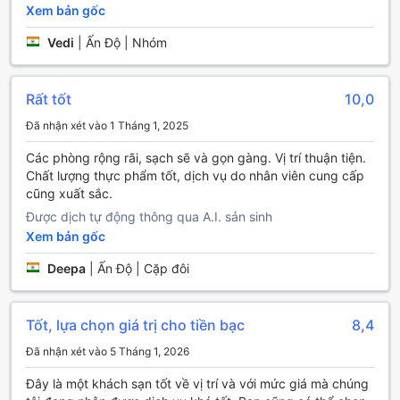
những người bạn mới tại đây, nơi mà niềm vui và sự thoải
Xem bản gốc
mái luôn được đặt lên hàng đầu.
Vedi
|
Ấn Độ | Nhóm
Tiện Nghi Đáng Chú Ý Tại The Fern Residency, MIDC,
Pune
Rất tốt
10,0
Tại The Fern Residency, MIDC, Pune, khách hàng sẽ được
trải nghiệm những tiện nghi tuyệt vời nhằm đảm bảo sự
Đã nhận xét vào 1 Tháng 1, 2025
thoải mái và thuận tiện tối đa trong suốt thời gian lưu trú.
Các phòng rộng rãi, sạch sẽ và gọn gàng. Vị trí thuận tiện.
Dịch vụ phòng 24 giờ sẵn sàng phục vụ bạn bất cứ lúc
Chất lượng thực phẩm tốt, dịch vụ do nhân viên cung cấp
nào, cho phép bạn thưởng thức bữa ăn hay đồ uống ngay
cũng xuất sắc.
trong phòng mà không cần phải ra ngoài. Ngoài ra, dịch vụ
giặt là và giặt khô cũng được cung cấp, giúp bạn tiết kiệm
Được dịch tự động thông qua A.I. sản sinh
thời gian và công sức trong việc chăm sóc trang phục của
Xem bản gốc
mình.
Deepa
|
Ấn Độ | Cặp đôi
Khách sạn còn trang bị các tiện ích an toàn như két an toàn
và dịch vụ lễ tân tận tình, sẵn sàng hỗ trợ bạn với mọi yêu
cầu. Khu vực công cộng được trang bị Wi-Fi miễn phí,
trong khi tất cả các phòng đều có kết nối Wi-Fi miễn phí,
Tốt, lựa chọn giá trị cho tiền bạc
8,4
giúp bạn dễ dàng liên lạc và làm việc. Để đảm bảo sự
Đã nhận xét vào 5 Tháng 1, 2026
thuận tiện hơn nữa, khách sạn cung cấp dịch vụ lưu trữ
hành lý, nhận phòng và trả phòng nhanh chóng, cùng với
Đây là một khách sạn tốt về vị trí và với mức giá mà chúng
dịch vụ dọn phòng hàng ngày, giúp bạn luôn cảm thấy