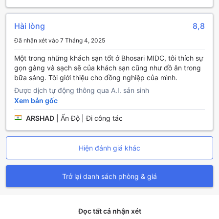
Tiện Nghi Phòng Nghỉ Tại The Fern Residency, MIDC,
Pune
Hài lòng
8,8
Đã nhận xét vào 7 Tháng 4, 2025
Tại The Fern Residency, MIDC, Pune, mỗi phòng nghỉ được
thiết kế với sự chú trọng đến sự thoải mái và tiện nghi tối
Một trong những khách sạn tốt ở Bhosari MIDC, tôi thích sự
ưu. Với hệ thống điều hòa không khí hiện đại, bạn sẽ luôn
gọn gàng và sạch sẽ của khách sạn cũng như đồ ăn trong
cảm thấy dễ chịu trong không gian nghỉ ngơi của mình, bất
bữa sáng. Tôi giới thiệu cho đồng nghiệp của mình.
kể thời tiết bên ngoài ra sao. Bên cạnh đó, các phòng đều
Được dịch tự động thông qua A.I. sản sinh
được trang bị tivi với kênh vệ tinh/cáp, giúp bạn dễ dàng
thư giãn và thưởng thức những chương trình yêu thích sau
Xem bản gốc
một ngày dài khám phá thành phố.
ARSHAD
|
Ấn Độ | Đi công tác
Để nâng cao trải nghiệm lưu trú, mỗi phòng còn có minibar
được cung cấp sẵn, nơi bạn có thể tìm thấy các đồ uống
giải khát tươi mát. Ngoài ra, bộ dụng cụ pha trà/cà phê sẽ
Hiện đánh giá khác
mang đến cho bạn những phút giây thư giãn tuyệt vời
ngay trong phòng. Bạn cũng sẽ được cung cấp nước đóng
chai miễn phí và các vật dụng vệ sinh cá nhân cao cấp,
Trở lại danh sách phòng & giá
cùng với khăn tắm và ga trải giường mềm mại, tạo cảm
giác như ở nhà. Những bức màn chắn sáng giúp bạn dễ
dàng điều chỉnh ánh sáng, mang đến không gian riêng tư
và yên tĩnh cho giấc ngủ của bạn.
Đọc tất cả nhận xét