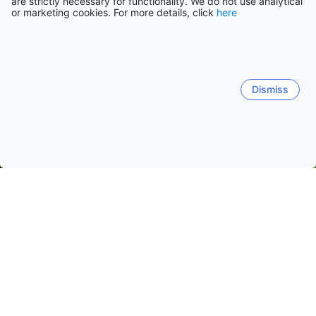
are strictly necessary for functionality. We do not use analytical
or marketing cookies. For more details, click
here
Dismiss
Trang chủ
Khách sạn Thái Lan
Khách sạn Chon Buri
Pattaya
Pattaya
Chonburi
Ngày phổ biến để đi du lịch
Tối nay
7 tháng 8