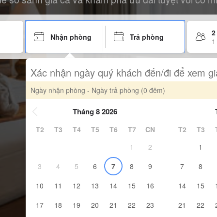
2
Nhận phòng
Trả phòng
1
Xác nhận ngày quý khách đến/đi để xem gi
Ngày nhận phòng - Ngày trả phòng
(0 đêm)
Tháng 8 2026
T2
T3
T4
T5
T6
T7
CN
T2
T3
1
2
1
3
4
5
6
7
8
9
7
8
10
11
12
13
14
15
16
14
15
17
18
19
20
21
22
23
21
22