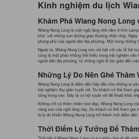
Kinh nghiệm du lịch Wi
Khám Phá Wiang Nong Long v
Wiang Nong Long là một ngôi làng nhỏ nằm ở tỉnh Lamphu
khứ, với những con đường giao thương nhộn nhịp. Ngày 
phong phú của người dân địa phương. Một trong những tr
Ngoài ra, Wiang Nong Long còn nổi bật với các lễ hội t
cũng là một phần không thể thiếu trong trải nghiệm văn
người dân địa phương, từ những nghi lễ tôn giáo đến cá
Những Lý Do Nên Ghé Thăm 
Wiang Nong Long là điểm đến hấp dẫn cho những ai yêu t
trải nghiệm thư giãn tuyệt vời. Du khách có thể tham g
sông trong veo. Đây là cơ hội tuyệt vời để thoát khỏi nh
Không chỉ có thiên nhiên tươi đẹp, Wiang Nong Long còn
vàng son của ngôi làng này. Du khách có thể tham gia v
là lý do khiến Wiang Nong Long trở thành một điểm đến
Thời Điểm Lý Tưởng Để Thă
Thời tiết ở Wiang Nong Long có sự phân chia rõ rệt giữa