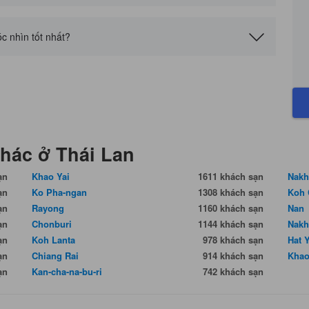
 nhìn tốt nhất?
khác ở Thái Lan
ạn
Khao Yai
1611 khách sạn
Nakh
ạn
Ko Pha-ngan
1308 khách sạn
Koh 
ạn
Rayong
1160 khách sạn
Nan
ạn
Chonburi
1144 khách sạn
Nakh
ạn
Koh Lanta
978 khách sạn
Hat 
ạn
Chiang Rai
914 khách sạn
Khao
ạn
Kan-cha-na-bu-ri
742 khách sạn