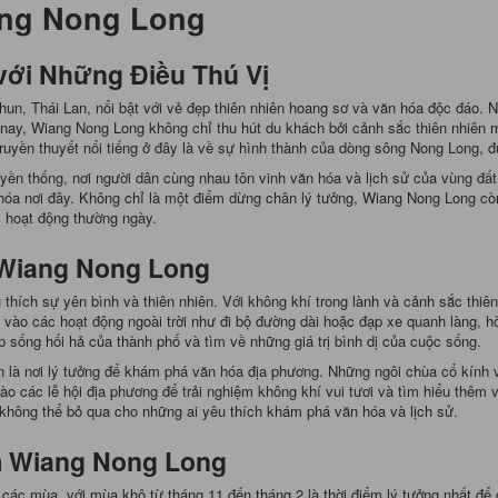
ang Nong Long
ới Những Điều Thú Vị
n, Thái Lan, nổi bật với vẻ đẹp thiên nhiên hoang sơ và văn hóa độc đáo. N
nay, Wiang Nong Long không chỉ thu hút du khách bởi cảnh sắc thiên nhiên m
uyền thuyết nổi tiếng ở đây là về sự hình thành của dòng sông Nong Long, đư
ruyền thống, nơi người dân cùng nhau tôn vinh văn hóa và lịch sử của vùng 
 hóa nơi đây. Không chỉ là một điểm dừng chân lý tưởng, Wiang Nong Long còn
c hoạt động thường ngày.
Wiang Nong Long
hích sự yên bình và thiên nhiên. Với không khí trong lành và cảnh sắc thiê
ia vào các hoạt động ngoài trời như đi bộ đường dài hoặc đạp xe quanh làng,
ịp sống hối hả của thành phố và tìm về những giá trị bình dị của cuộc sống.
 là nơi lý tưởng để khám phá văn hóa địa phương. Những ngôi chùa cổ kính và
ào các lễ hội địa phương để trải nghiệm không khí vui tươi và tìm hiểu thêm 
 không thể bỏ qua cho những ai yêu thích khám phá văn hóa và lịch sử.
m Wiang Nong Long
 các mùa, với mùa khô từ tháng 11 đến tháng 2 là thời điểm lý tưởng nhất để 