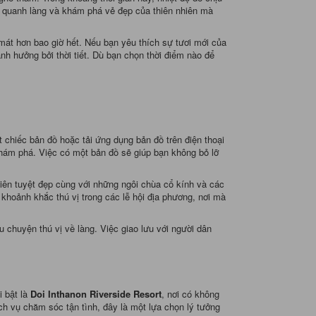
ạo quanh làng và khám phá vẻ đẹp của thiên nhiên mà
mát hơn bao giờ hết. Nếu bạn yêu thích sự tươi mới của
ảnh hưởng bởi thời tiết. Dù bạn chọn thời điểm nào để
chiếc bản đồ hoặc tải ứng dụng bản đồ trên điện thoại
hám phá. Việc có một bản đồ sẽ giúp bạn không bỏ lỡ
iên tuyệt đẹp cùng với những ngôi chùa cổ kính và các
 khoảnh khắc thú vị trong các lễ hội địa phương, nơi mà
 chuyện thú vị về làng. Việc giao lưu với người dân
 bật là
Doi Inthanon Riverside Resort
, nơi có không
ch vụ chăm sóc tận tình, đây là một lựa chọn lý tưởng