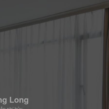
ong Long
iễn phí hủy