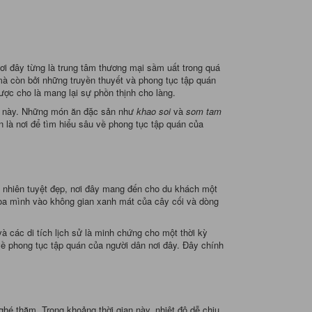
ơi đây từng là trung tâm thương mại sầm uất trong quá
à còn bởi những truyền thuyết và phong tục tập quán
ợc cho là mang lại sự phồn thịnh cho làng.
đất này. Những món ăn đặc sản như
khao soi
và
som tam
 là nơi để tìm hiểu sâu về phong tục tập quán của
n nhiên tuyệt đẹp, nơi đây mang đến cho du khách một
 hòa mình vào không gian xanh mát của cây cối và dòng
 các di tích lịch sử là minh chứng cho một thời kỳ
về phong tục tập quán của người dân nơi đây. Đây chính
ghé thăm. Trong khoảng thời gian này, nhiệt độ dễ chịu