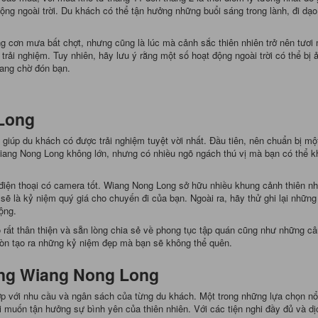
động ngoài trời. Du khách có thể tận hưởng những buổi sáng trong lành, đi d
 cơn mưa bất chợt, nhưng cũng là lúc mà cảnh sắc thiên nhiên trở nên tươi 
trải nghiệm. Tuy nhiên, hãy lưu ý rằng một số hoạt động ngoài trời có thể bị 
đang chờ đón bạn.
 Long
úp du khách có được trải nghiệm tuyệt vời nhất. Đầu tiên, nên chuẩn bị một 
iang Nong Long không lớn, nhưng có nhiều ngõ ngách thú vị mà bạn có thể k
iện thoại có camera tốt. Wiang Nong Long sở hữu nhiều khung cảnh thiên nh
sẽ là kỷ niệm quý giá cho chuyến đi của bạn. Ngoài ra, hãy thử ghi lại những
ộng.
 rất thân thiện và sẵn lòng chia sẻ về phong tục tập quán cũng như những câu
còn tạo ra những kỷ niệm đẹp mà bạn sẽ không thể quên.
ong Wiang Nong Long
 với nhu cầu và ngân sách của từng du khách. Một trong những lựa chọn nổi
i muốn tận hưởng sự bình yên của thiên nhiên. Với các tiện nghi đầy đủ và dị