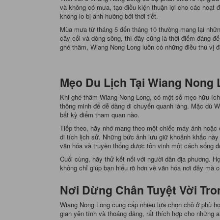
và không có mưa, tạo điều kiện thuận lợi cho các hoạt 
không lo bị ảnh hưởng bởi thời tiết.
Mùa mưa từ tháng 5 đến tháng 10 thường mang lại những
cây cối và dòng sông, thì đây cũng là thời điểm đáng để 
ghé thăm, Wiang Nong Long luôn có những điều thú vị 
Mẹo Du Lịch Tại Wiang Nong
Khi ghé thăm Wiang Nong Long, có một số mẹo hữu ích gi
thông minh để dễ dàng di chuyển quanh làng. Mặc dù W
bất kỳ điểm tham quan nào.
Tiếp theo, hãy nhớ mang theo một chiếc máy ảnh hoặc đ
di tích lịch sử. Những bức ảnh lưu giữ khoảnh khắc này 
văn hóa và truyền thống được tôn vinh một cách sống đ
Cuối cùng, hãy thử kết nối với người dân địa phương. Họ
không chỉ giúp bạn hiểu rõ hơn về văn hóa nơi đây mà 
Nơi Dừng Chân Tuyệt Vời Tr
Wiang Nong Long cung cấp nhiều lựa chọn chỗ ở phù hợp
gian yên tĩnh và thoáng đãng, rất thích hợp cho những a