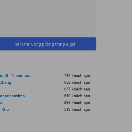
Kiểm tra lượng phòng trống & giá
on Si Thammarat
714 khách sạn
Chang
662 khách sạn
637 khách sạn
onratchasima
610 khách sạn
Yai
566 khách sạn
 Kho
513 khách sạn