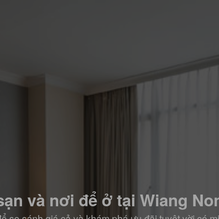
ạn và nơi để ở tại Wiang N
ể so sánh giá cả và khám phá ưu đãi tuyệt vời có m