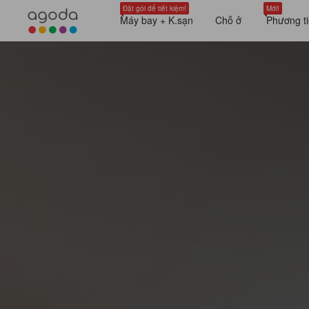
Đặt gói để tiết kiệm!
Mới!
Máy bay + K.sạn
Chỗ ở
Phương ti